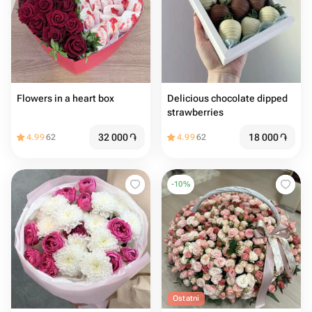
Flowers in a heart box
Delicious chocolate dipped
strawberries
32 000
֏
18 000
֏
4.99
62
4.99
62
-
10
%
Ostatni