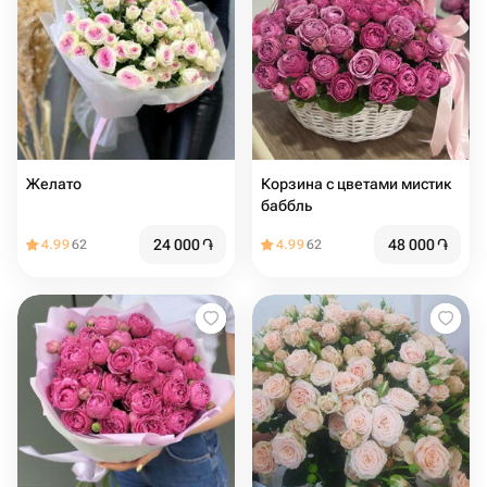
Желато
Корзина с цветами мистик
баббль
24 000
֏
48 000
֏
4.99
62
4.99
62