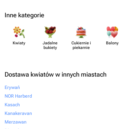
Inne kategorie
Kwiaty
Jadalne
Cukiernie i
Balony
bukiety
piekarnie
Dostawa kwiatów w innych miastach
Erywań
NOR Harberd
Kasach
Kanakeravan
Merzawan