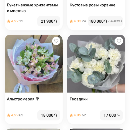
Букет нежные хризантемы
Кустовые розы корзине
и мистика
21 900
֏
180 000
֏
4.92
12
4.33
24
200 000
֏
Альстромерия 💐
Гвоздики
18 000
֏
17 000
֏
4.99
62
4.99
62