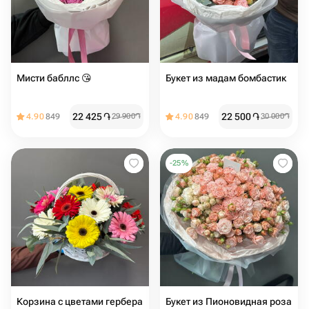
Мисти бабллс 😘️
Букет из мадам бомбастик️
22 425
֏
22 500
֏
4.90
849
29 900
֏
4.90
849
30 000
֏
-
25
%
Корзина с цветами гербера
Букет из Пионовидная роза