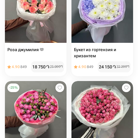
Роза джумилия 🫶
Букет из гортензия и
хризантем
18 750
֏
24 150
֏
4.90
849
25 000
֏
4.90
849
32 200
֏
-
25
%