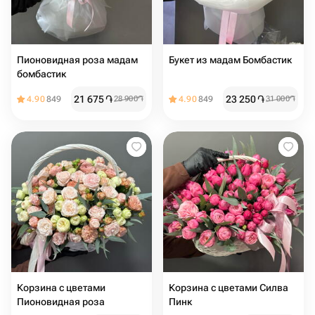
Пионовидная роза мадам
Букет из мадам Бомбастик
бомбастик ️
21 675
֏
23 250
֏
4.90
849
28 900
֏
4.90
849
31 000
֏
Корзина с цветами
Корзина с цветами Силва
Пионовидная роза
Пинк️