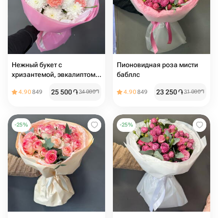
Нежный букет с
Пионовидная роза мисти
хризантемой, эвкалиптом и
бабллс️
диантусом
25 500
֏
23 250
֏
4.90
849
34 000
֏
4.90
849
31 000
֏
-
25
%
-
25
%