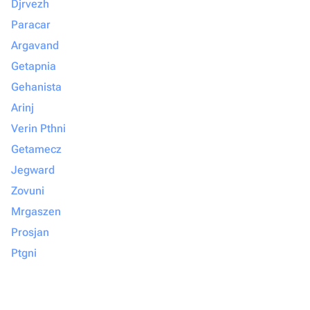
Djrvezh
Paracar
Argavand
Getapnia
Gehanista
Arinj
Verin Pthni
Getamecz
Jegward
Zovuni
Mrgaszen
Prosjan
Ptgni