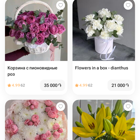
Корзина с пионовидные
Flowers in a box - dianthus
роз
35 000
֏
21 000
֏
4.99
62
4.99
62