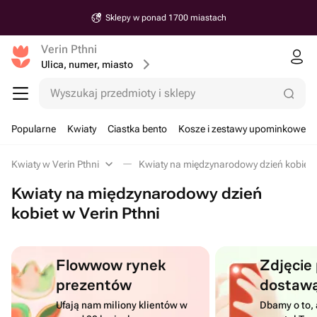
Sklepy w ponad 1700 miastach
Verin Pthni
Ulica, numer, miasto
Wyszukaj przedmioty i sklepy
Popularne
Kwiaty
Ciastka bento
Kosze i zestawy upominkowe
Kwiaty w Verin Pthni
Kwiaty na międzynarodowy dzień kobiet w
Kwiaty na międzynarodowy dzień
kobiet w Verin Pthni
Flowwow rynek
Zdjęcie
prezentów
dostaw
Ufają nam miliony klientów w
Dbamy o to, 