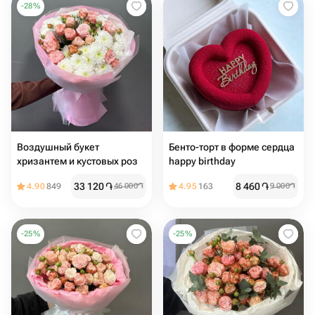
-
28
%
Воздушный букет
Бенто-торт в форме сердца
хризантем и кустовых роз
happy birthday
33 120
֏
8 460
֏
4.90
849
46 000
֏
4.95
163
9 000
֏
-
25
%
-
25
%