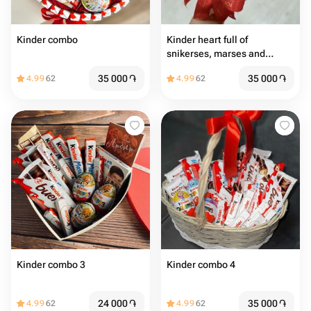
Kinder combo
Kinder heart full of
snikerses, marses and
Raffaellos
35 000
֏
35 000
֏
4.99
62
4.99
62
Kinder combo 3
Kinder combo 4
24 000
֏
35 000
֏
4.99
62
4.99
62