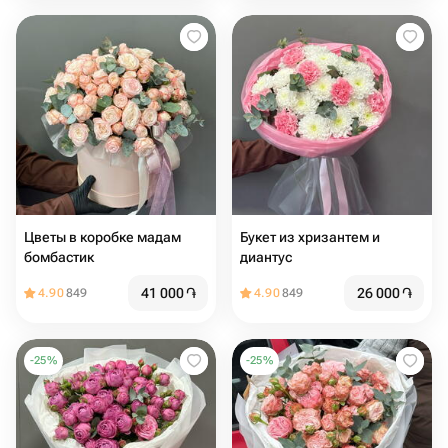
Цветы в коробке мадам
Букет из хризантем и
бомбастик️️
диантус
41 000
֏
26 000
֏
4.90
849
4.90
849
-
25
%
-
25
%