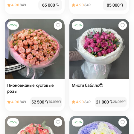
65 000
֏
85 000
֏
4.90
849
4.90
849
-
25
%
-
25
%
Пионовидные кустовые
Мисти бабллс😍
розы️️
52 500
֏
21 000
֏
4.90
849
70 000
֏
4.90
849
28 000
֏
-
25
%
-
25
%