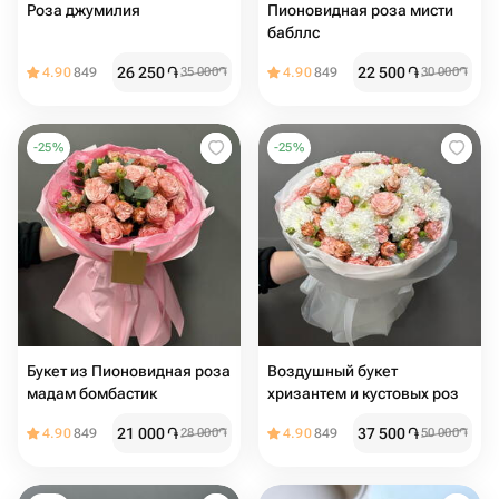
Роза джумилия️
Пионовидная роза мисти
бабллс️ ️
26 250
֏
22 500
֏
4.90
849
35 000
֏
4.90
849
30 000
֏
-
25
%
-
25
%
Букет из Пионовидная роза
Воздушный букет
мадам бомбастик
хризантем и кустовых роз ️
21 000
֏
37 500
֏
4.90
849
28 000
֏
4.90
849
50 000
֏