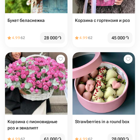
Букет беласнежка
Корзина с гортензия и роз
28 000
֏
45 000
֏
4.99
62
4.99
62
Корзина с пионовидные
Strawberries in a round box
роз и эвкалипт
61 000
֏
28 000
֏
4.99
62
4.99
62