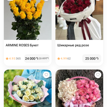
ARMINE ROSES Букет
Шикарные ред розе
24 000
֏
25 000
֏
4.93
365
30 000
֏
4.99
62