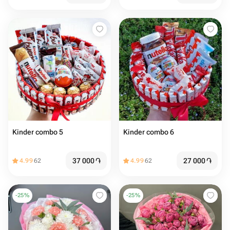
Kinder combo 5
Kinder combo 6
37 000
֏
27 000
֏
4.99
62
4.99
62
-
25
%
-
25
%