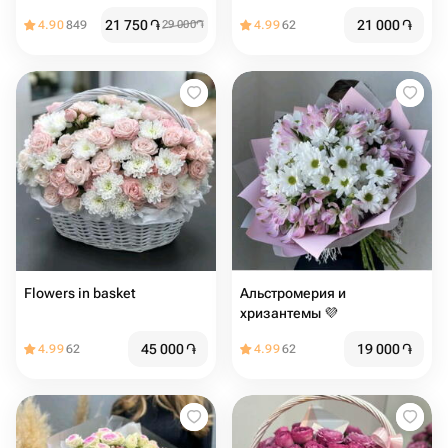
21 750
֏
21 000
֏
4.90
849
29 000
֏
4.99
62
Flowers in basket
Альстромерия и
хризантемы 💜
45 000
֏
19 000
֏
4.99
62
4.99
62