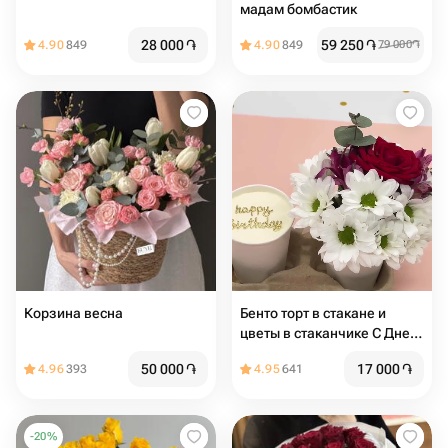
мадам бомбастик
28 000
֏
59 250
֏
4.90
849
4.90
849
79 000
֏
Корзина весна
Бенто торт в стакане и
цветы в стаканчике С Днем
Рождения (хризантема,
50 000
֏
17 000
֏
4.96
393
4.95
641
альстромерия, роза)
-
20
%