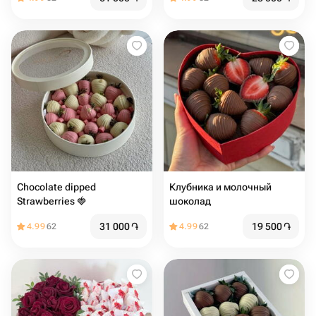
Chocolate dipped
Клубника и молочный
Strawberries 🍓
шоколад
31 000
֏
19 500
֏
4.99
62
4.99
62