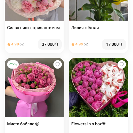
Силва пинк с хризантемом
Лилия жёлтая
37 000
֏
17 000
֏
4.99
62
4.99
62
-
25
%
Мисти бабллс 😍️
Flowers in a box💗