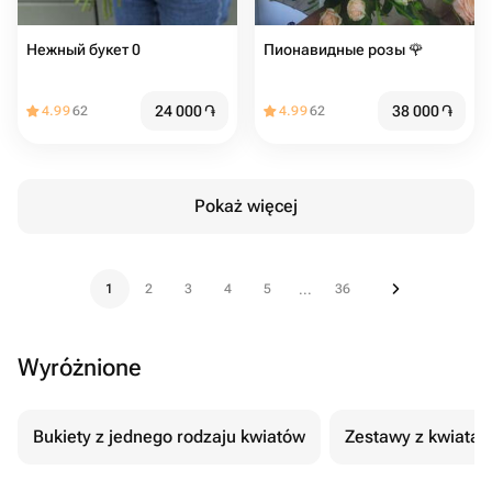
Нежный букет 0
Пионавидные розы 🌹
24 000
֏
38 000
֏
4.99
62
4.99
62
Pokaż więcej
1
2
3
4
5
36
...
Wyróżnione
Bukiety z jednego rodzaju kwiatów
Zestawy z kwiatam