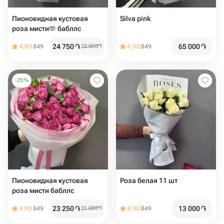
Пионовидная кустовая
Silva pink️
роза мисти🫶 бабллс ️
24 750
֏
65 000
֏
4.90
849
33 000
֏
4.90
849
-
25
%
Пионовидная кустовая
Роза белая 11 шт
роза️ мисти бабллс️
23 250
֏
13 000
֏
4.90
849
31 000
֏
4.90
849