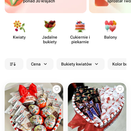
ponad 30 krajach
sprostał Tw
Kwiaty
Jadalne
Cukiernie i
Balony
bukiety
piekarnie
Cena
Bukiety kwiatów
Kolor buk