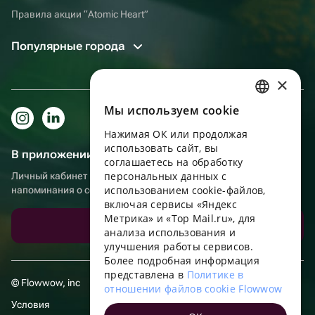
Правила акции “Atomic Heart”
Популярные города
×
Мы используем сookie
RUSSIAN
Нажимая ОК или продолжая
ENGLISH
использовать сайт, вы
В приложении еще удобнее!
UKRAINIAN
соглашаетесь на обработку
персональных данных с
Личный кабинет получателя, больше бонусов за покупки и
PORTUGUESE
использованием cookie-файлов,
напоминания о событиях
включая сервисы «Яндекс
SPANISH
Метрика» и «Top Mail.ru», для
Скачать приложение
анализа использования и
HUNGARIAN
улучшения работы сервисов.
ITALIAN
Более подробная информация
представлена в
Политике в
FRENCH
© Flowwow, inc
отношении файлов cookie Flowwow
TURKISH
Условия