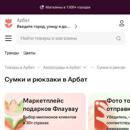
Магазины в 1300+ городах
Арбат
Введите город, улицу и дом доставки
Найти товары и магазины
Тренды
Цветы
Товары в Арбат
Аксессуары в Арбат
Сумки и рюкзаки 
Сумки и рюкзаки в Арбат
Маркетплейс
Фото т
подарков Флаувау
отправ
Выбор миллионов клиентов
Убедитесь, 
в 30+ странах
соответств
ожиданиям