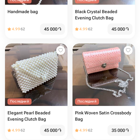
Последний
Последний
Handmade bag
Black Crystal Beaded
Evening Clutch Bag
45 000
֏
45 000
֏
4.99
62
4.99
62
Последний
Последний
Elegant Pearl Beaded
Pink Woven Satin Crossbody
Evening Clutch Bag
Bag
45 000
֏
35 000
֏
4.99
62
4.99
62