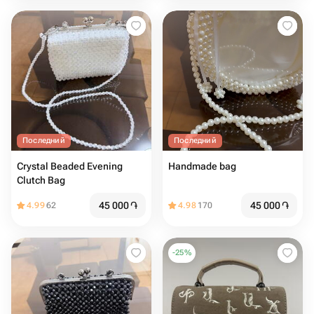
Последний
Последний
Crystal Beaded Evening
Handmade bag
Clutch Bag
45 000
֏
45 000
֏
4.99
62
4.98
170
-
25
%