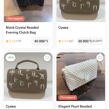
Последний
Black Crystal Beaded
Сумка
Evening Clutch Bag
45 000
֏
30 000
֏
4.98
170
4.95
637
40 000
֏
-
25
%
Последний
Сумка
Elegant Pearl Beaded