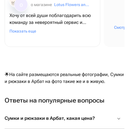
о магазине
Lotus Flowers and Gifts
О
Хочу от всей души поблагодарить всю
команду за невероятный сервис и
Смотрет
внимание к деталям! ❤️ Для меня этот
Показать еще
заказ был очень важным - я оформляла
его из США, чтобы поздравить папу с
днем рождения, и, честно говоря, очень
переживала. Но с самого начала
команда была постоянно на связи,
отвечала на все вопросы и подарила
🌟На сайте размещаются реальные фотографии, Сумки
мне полное спокойствие и уверенность
и рюкзаки в Арбат на фото такие же и в живую.
В итоге всё было даже лучше, чем я
могла представить! Безумно вкусный
торт, роскошные шарики, красивая
Ответы на популярные вопросы
упаковка, а самое трогательное - мою
открытку с пожеланиями аккуратно
Сумки и рюкзаки в Арбат, какая цена?
переписали от руки. Папа был счастлив,
и для меня это самое главное.