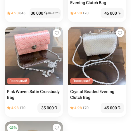
Evening Clutch Bag
30 000
֏
45 000
֏
4.90
845
40 000
֏
4.98
170
Последний
Последний
Pink Woven Satin Crossbody
Crystal Beaded Evening
Bag
Clutch Bag
35 000
֏
45 000
֏
4.98
170
4.98
170
-
25
%