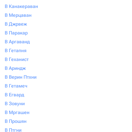
В Канакераван
В Мерцаван
В Джрвеж
В Паракар
В Аргаванд
В Гетапня
В Геханист
В Ариндж
В Верин Птхни
В Гетамеч
В Егвард
В Зовуни
В Мргашен
В Прошян
В Птгни