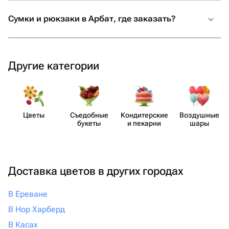
Огромное спасибо за вашу
Сумки и рюкзаки в Арбат, где заказать?
отзывчивость, профессионализм и
искреннее желание сделать праздник
незабываемым. От всей души
рекомендую! Если вы хотите подарить
Другие категории
своим близким не просто подарок, а
настоящие эмоции и быть уверенными,
что всё будет выполнено с любовью и
безупречно, смело обращайтесь
Цветы
Съедобные
Кондит​ерские
Воздушные
именно сюда. Вы точно не пожалеете!
букеты
и пекарни
шары
Доставка цветов в других городах
В Ереване
В Нор Харберд
В Касах