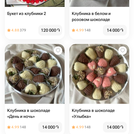
Букет из клубники 2
Клубника в белом и
розовом шоколаде
120 000
֏
14 000
֏
4.88
379
4.99
148
Клубника в шоколаде
Клубника в шоколаде
«День и ночь»
«Улыбка»
14 000
֏
14 000
֏
4.99
148
4.99
148