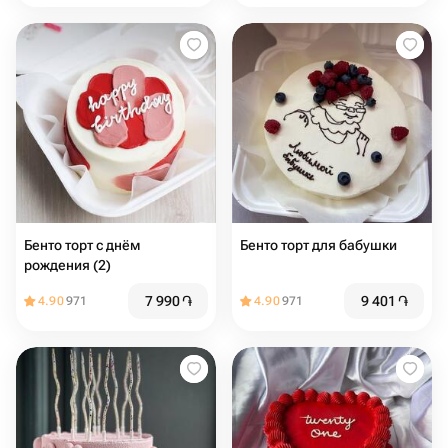
Бенто торт с днём
Бенто торт для бабушки
рождения (2)
7 990
֏
9 401
֏
4.90
971
4.90
971