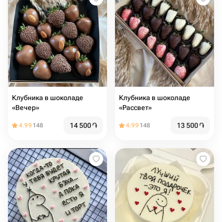
Клубника в шоколаде
Клубника в шоколаде
«Вечер»
«Рассвет»
14 500
֏
13 500
֏
4.99
148
4.99
148