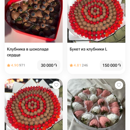
Клубника в шоколаде
Букет из клубники L
сердце
30 000
֏
150 000
֏
4.90
971
4.81
246