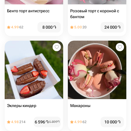
Бенто торт антистресс
Розовый торт с короной с
бантом
8 000
֏
24 000
֏
4.99
62
5.00
20
Эклеры киндер
Макароны
6 596
֏
10 000
֏
4.98
214
6 800
֏
4.99
62