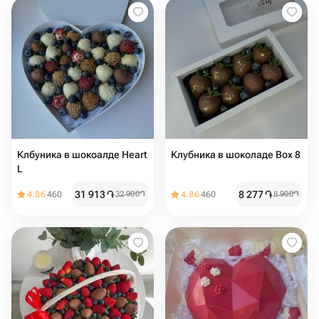
Клбуника в шокоалде Heart
Клубника в шоколаде Box 8
L
31 913
֏
8 277
֏
4.86
460
32 900
֏
4.86
460
8 900
֏