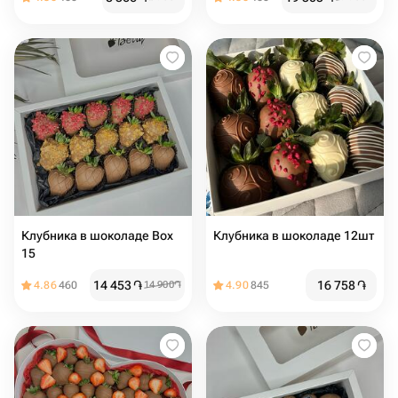
Клубника в шоколаде Box
Клубника в шоколаде 12шт
15
14 453
֏
16 758
֏
4.86
460
14 900
֏
4.90
845