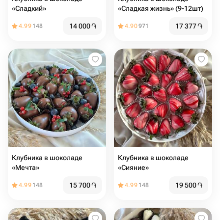
«Сладкий»
«Сладкая жизнь» (9-12шт)
14 000
֏
17 377
֏
4.99
148
4.90
971
Клубника в шоколаде
Клубника в шоколаде
«Мечта»
«Сияние»
15 700
֏
19 500
֏
4.99
148
4.99
148