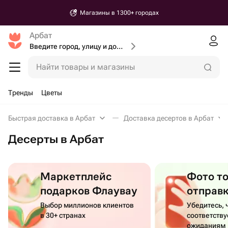
Магазины в 1300+ городах
Арбат
Введите город, улицу и дом доставки
Найти товары и магазины
Тренды
Цветы
Быстрая доставка в Арбат
Доставка десертов в Арбат
Десерты в Арбат
Маркетплейс
Фото т
подарков Флаувау
отправ
Выбор миллионов клиентов
Убедитесь, 
в 30+ странах
соответств
ожиданиям