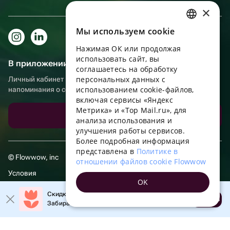
×
Мы используем сookie
RUSSIAN
Нажимая ОК или продолжая
ENGLISH
использовать сайт, вы
В приложении еще удобнее!
UKRAINIAN
соглашаетесь на обработку
персональных данных с
Личный кабинет получателя, больше бонусов за покупки и
PORTUGUESE
использованием cookie-файлов,
напоминания о событиях
включая сервисы «Яндекс
SPANISH
Метрика» и «Top Mail.ru», для
Скачать приложение
анализа использования и
HUNGARIAN
улучшения работы сервисов.
ITALIAN
Более подробная информация
представлена в
Политике в
FRENCH
© Flowwow, inc
отношении файлов cookie Flowwow
TURKISH
Условия
OK
GERMAN
Обработка персональных данных
Скидка 20% на первый заказ!
Открыть
Забирайте промокод в приложении!
POLISH