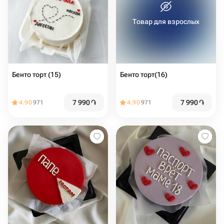
Товар для взрослых
Бенто торт (15)
Бенто торт(16)
7 990
֏
7 990
֏
4.90
971
4.90
971