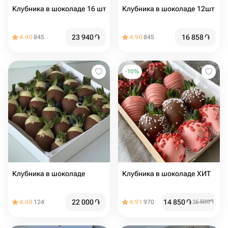
Клубника в шоколаде 16 шт
Клубника в шоколаде 12шт
23 940
֏
16 858
֏
4.90
845
4.90
845
-
10
%
Клубника в шоколаде
Клубника в шоколаде ХИТ
22 000
֏
14 850
֏
4.68
124
4.91
970
16 500
֏