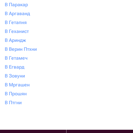
В Паракар
В Аргаванд
В Гетапня
В Геханист
В Ариндж
В Верин Птхни
В Гетамеч
В Егвард
В Зовуни
В Мргашен
В Прошян
В Птгни