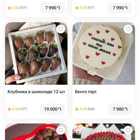
7 990
֏
7 990
֏
4.90
971
4.90
971
Клубника в шоколаде 12 шт
Бенто торт
19 000
֏
7 980
֏
4.90
971
4.90
845