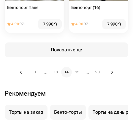
Бенто торт Папе
Бенто торт (16)
7 990
֏
7 990
֏
4.90
971
4.90
971
Показать еще
1
13
14
15
90
...
...
Рекомендуем
Торты на заказ
Бенто-торты
Торты на день ро