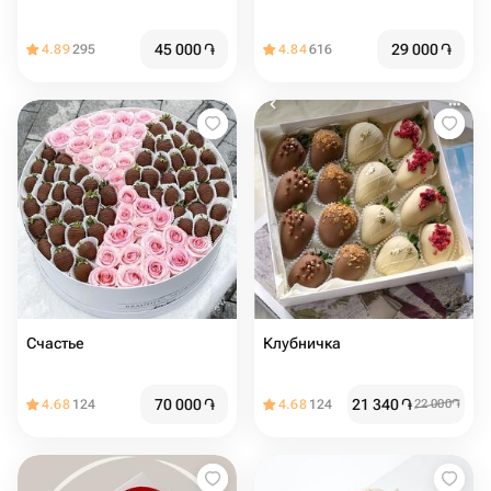
45 000
֏
29 000
֏
4.89
295
4.84
616
Счастье
Клубничка
70 000
֏
21 340
֏
4.68
124
4.68
124
22 000
֏