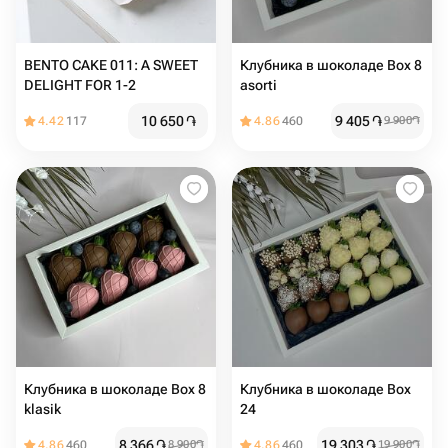
BENTO CAKE 011: A SWEET
Клубника в шоколаде Box 8
DELIGHT FOR 1-2
asorti
10 650
֏
9 405
֏
4.42
117
4.86
460
9 900
֏
Клубника в шоколаде Box 8
Клубника в шоколаде Box
klasik
24
8 366
֏
19 303
֏
4.86
460
8 900
֏
4.86
460
19 900
֏