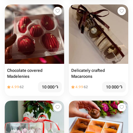
Chocolate covered
Delicately crafted
Madelenies
Macaroons
10 000
֏
10 000
֏
4.99
62
4.99
62