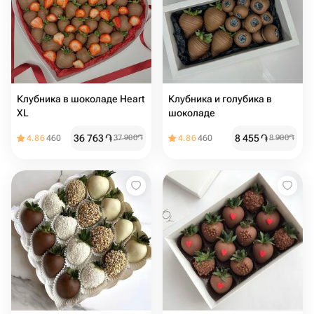
Клубника в шоколаде Heart
Клубника и голубика в
XL
шоколаде
36 763
֏
8 455
֏
4.86
460
37 900
֏
4.86
460
8 900
֏