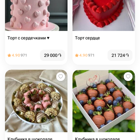
Торт с сердечками ♥️
Торт сердце
29 000
֏
21 724
֏
4.90
971
4.90
971
Клубника в шоколаде
Клубника в шоколаде