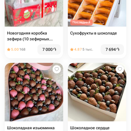
Последний
Новогодняя коробка
Сухофрукты в шоколаде
зефира (10 зефирных
цветов)
7 000
֏
7 694
֏
5.00
168
4.87
5 тыс.
Шоколадная изьюминка
Шоколадное сердце