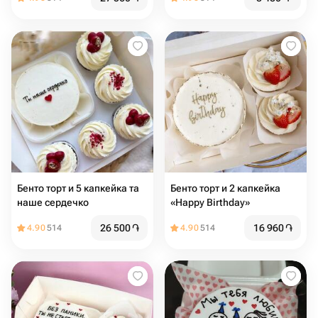
Бенто торт и 5 капкейка та
Бенто торт и 2 капкейка
наше сердечко
«Happy Birthday»
26 500
֏
16 960
֏
4.90
514
4.90
514