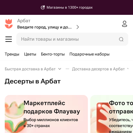
Магазины в 1300+ городах
Арбат
Введите город, улицу и дом доставки
Найти товары и магазины
Тренды
Цветы
Бенто-торты
Подарочные наборы
Быстрая доставка в Арбат
Доставка десертов в Арбат
Десерты в Арбат
Маркетплейс
Фото т
подарков Флаувау
отправ
Выбор миллионов клиентов
Убедитесь, 
в 30+ странах
соответств
ожиданиям