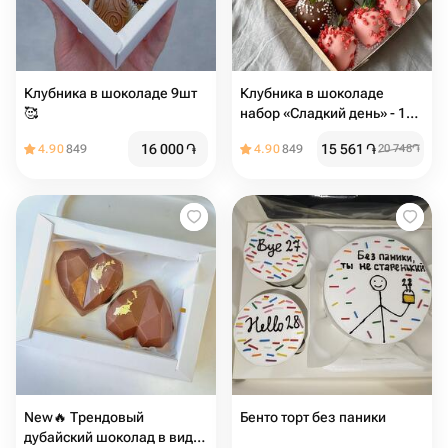
Клубника в шоколаде 9шт
Клубника в шоколаде
🥰
набор «Сладкий день» - 12
ягод
16 000
֏
15 561
֏
4.90
849
4.90
849
20 748
֏
New🔥 Трендовый
Бенто торт без паники
дубайский шоколад в виде