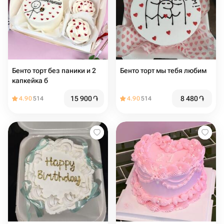
Бенто торт без паники и 2
Бенто торт мы тебя любим
капкейка б
15 900
֏
8 480
֏
4.90
514
4.90
514