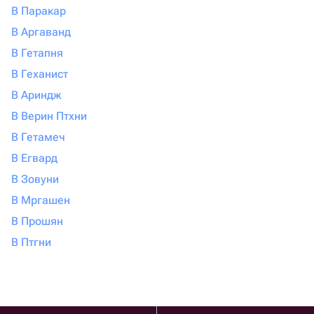
В Паракар
В Аргаванд
В Гетапня
В Геханист
В Ариндж
В Верин Птхни
В Гетамеч
В Егвард
В Зовуни
В Мргашен
В Прошян
В Птгни