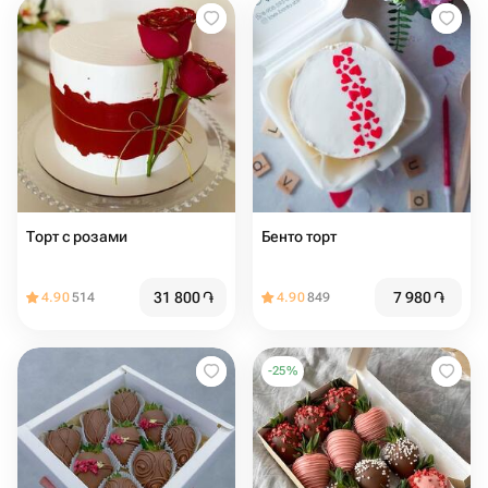
Торт с розами
Бенто торт
31 800
֏
7 980
֏
4.90
514
4.90
849
-
25
%