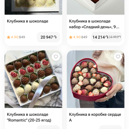
Клубника в шоколаде
Клубника в шоколаде
набор «Сладкий день», 9
ягод
20 947
֏
14 214
֏
4.90
849
4.90
849
18 952
֏
Клубника в шоколаде
Клубника в коробке сердце
"Romantic" (20-25 ягод)
A