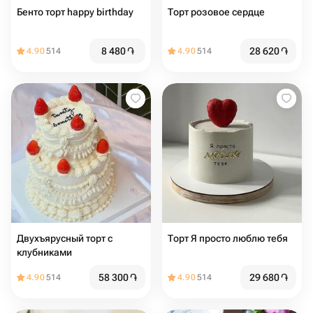
Бенто торт happy birthday
Торт розовое сердце
8 480
֏
28 620
֏
4.90
514
4.90
514
Двухъярусный торт с
Торт Я просто люблю тебя
клубниками
58 300
֏
29 680
֏
4.90
514
4.90
514