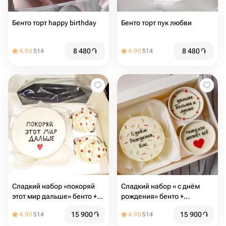
Бенто торт happy birthday
Бенто торт пук любви
8 480
֏
8 480
֏
4.90
514
4.90
514
Сладкий набор «покоряй
Сладкий набор « с днём
этот мир дальше» бенто +
рождения» бенто +
капкейки
капкейки
15 900
֏
15 900
֏
4.90
514
4.90
514