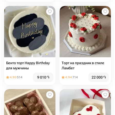
Бенто торт Happy Birthday
Торт на праздник в стиле
для мужчины
Ламбет
9 010
֏
22 000
֏
4.90
514
4.94
714