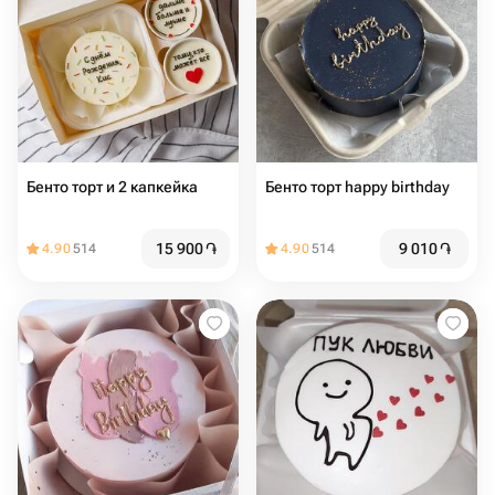
Бенто торт и 2 капкейка
Бенто торт happy birthday
15 900
֏
9 010
֏
4.90
514
4.90
514