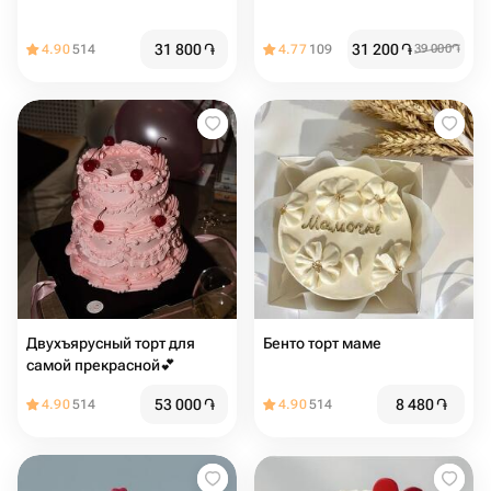
31 800
֏
31 200
֏
4.90
514
4.77
109
39 000
֏
Двухъярусный торт для
Бенто торт маме
самой прекрасной💕
53 000
֏
8 480
֏
4.90
514
4.90
514