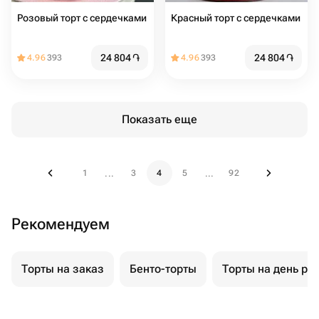
Розовый торт с сердечками
Красный торт с сердечками
24 804
֏
24 804
֏
4.96
393
4.96
393
Показать еще
1
3
4
5
92
...
...
Рекомендуем
Торты на заказ
Бенто-торты
Торты на день ро