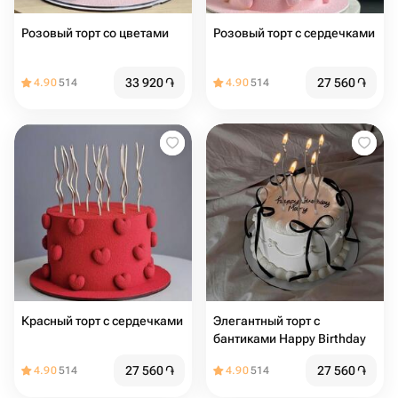
Розовый торт со цветами
Розовый торт с сердечками
33 920
֏
27 560
֏
4.90
514
4.90
514
Красный торт с сердечками
Элегантный торт с
бантиками Happy Birthday
27 560
֏
27 560
֏
4.90
514
4.90
514