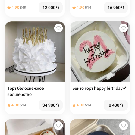
сердца
12 000
֏
16 960
֏
4.90
849
4.90
514
Торт белоснежное
Бенто торт happy birthday💕
волшебство
34 980
֏
8 480
֏
4.90
514
4.90
514