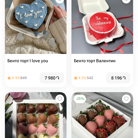
Бенто торт I love you
Бенто торт Валентин
7 980
֏
8 196
֏
4.90
849
4.95
542
-
25
%