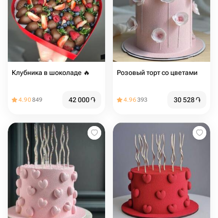
Клубника в шоколаде 🔥
Розовый торт со цветами
42 000
֏
30 528
֏
4.90
849
4.96
393