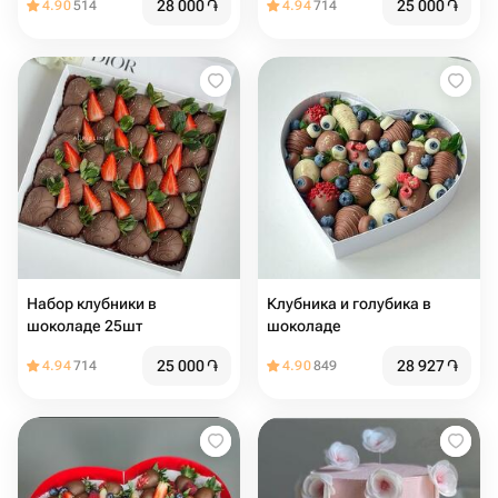
28 000
֏
25 000
֏
4.90
514
4.94
714
Набор клубники в
Клубника и голубика в
шоколаде 25шт
шоколаде
25 000
֏
28 927
֏
4.94
714
4.90
849