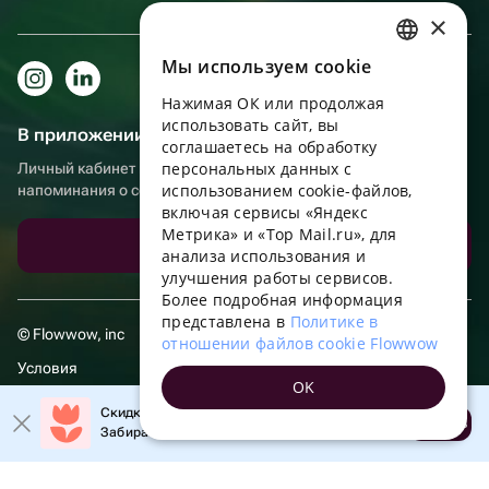
×
Мы используем сookie
RUSSIAN
Нажимая ОК или продолжая
ENGLISH
использовать сайт, вы
В приложении еще удобнее!
UKRAINIAN
соглашаетесь на обработку
персональных данных с
Личный кабинет получателя, больше бонусов за покупки и
PORTUGUESE
использованием cookie-файлов,
напоминания о событиях
включая сервисы «Яндекс
SPANISH
Метрика» и «Top Mail.ru», для
Скачать приложение
анализа использования и
HUNGARIAN
улучшения работы сервисов.
ITALIAN
Более подробная информация
представлена в
Политике в
FRENCH
© Flowwow, inc
отношении файлов cookie Flowwow
TURKISH
Условия
OK
GERMAN
Обработка персональных данных
Скидка 20% на первый заказ!
Открыть
Забирайте промокод в приложении!
POLISH