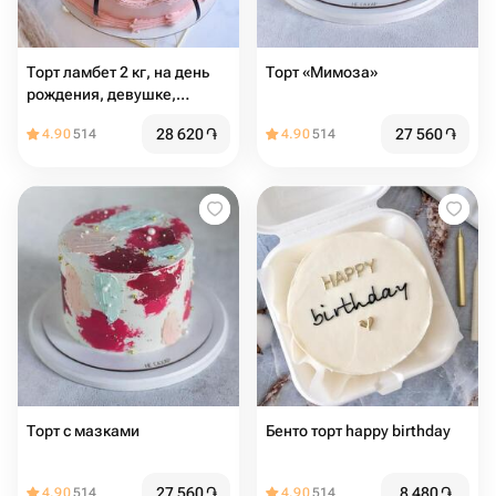
Торт ламбет 2 кг, на день
Торт «Мимоза»
рождения, девушке,
женщине, подарок, тренд
28 620
֏
27 560
֏
4.90
514
4.90
514
Торт с мазками
Бенто торт happy birthday
27 560
֏
8 480
֏
4.90
514
4.90
514