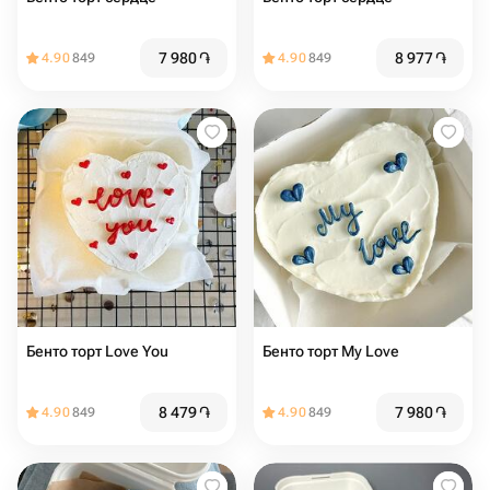
7 980
֏
8 977
֏
4.90
849
4.90
849
Бенто торт Love You
Бенто торт My Love
8 479
֏
7 980
֏
4.90
849
4.90
849