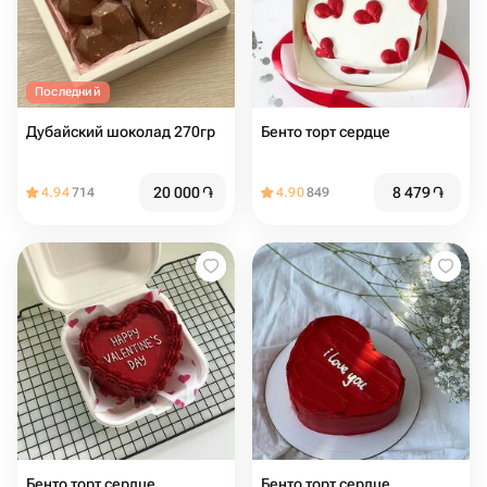
Последний
Дубайский шоколад 270гр
Бенто торт сердце
20 000
֏
8 479
֏
4.94
714
4.90
849
Бенто торт сердце
Бенто торт сердце