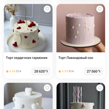
Торт сердечная гармония
Торт Лавандовый сон
28 620
֏
27 560
֏
4.90
514
4.90
514