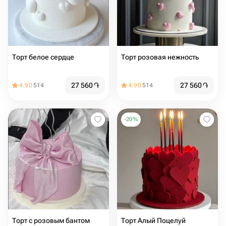
Торт белое сердце
Торт розовая нежность
27 560
֏
27 560
֏
4.90
514
4.90
514
-
20
%
Торт с розовым бантом
Торт Алый Поцелуй