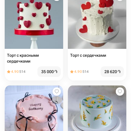
Торт с красными
Торт с сердечками
сердечками
35 000
֏
28 620
֏
4.90
514
4.90
514