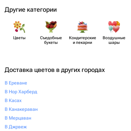
Другие категории
Цветы
Съедобные
Кондит​ерские
Воздушные
букеты
и пекарни
шары
Доставка цветов в других городах
В Ереване
В Нор Харберд
В Касах
В Канакераван
В Мерцаван
В Джрвеж