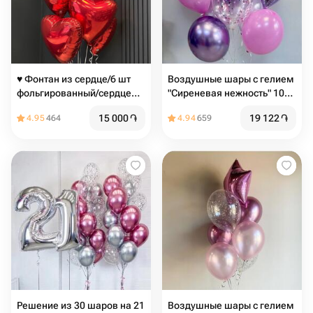
♥️ Фонтан из сердце/6 шт
Воздушные шары с гелием
фольгированный/сердце
"Сиреневая нежность" 10
красное/
шт
15 000
֏
19 122
֏
4.95
464
4.94
659
Решение из 30 шаров на 21
Воздушные шары с гелием