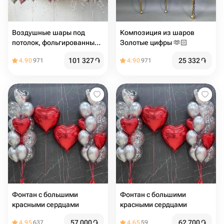
Воздушные шары под
Композиция из шаров
потолок, фольгированные
Золотые цифры 🫶🏻
шарики с гелием в форме
101 327
֏
25 332
֏
4.90
971
4.90
971
сердца
Фонтан с большими
Фонтан с большими
красными сердцами
красными сердцами
57 000
֏
62 700
֏
4.95
637
4.65
59