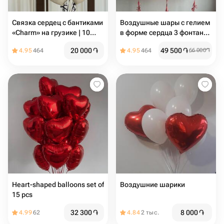
Связка сердец c бантиками
Воздушные шары с гелием
«Charm» на грузике | 10
в форме сердца 3 фонтана
шаров
на грузиках
20 000
֏
49 500
֏
4.95
464
4.95
464
66 000
֏
Heart-shaped balloons set of
Воздушние шарики
15 pcs
32 300
֏
8 000
֏
4.99
62
4.84
2 тыс.