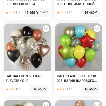
035: ВЗРЫВ ЦВЕТА
036: ПОДНИМИТЕ СВОЙ
ПРАЗДНИК НА НОВЫЙ
13 168
֏
16 460
֏
4.42
117
16 460
֏
4.42
117
УРОВЕНЬ
GAS BALLOON SET 037:
НАБОР ГАЗОВЫХ ШАРОВ
ELEVATE YOUR
023: ВЗРЫВ ШАРОВОГО
CELEBRATION
ВЕСЕЛЬЯ
16 460
֏
16 460
֏
4.42
117
4.42
117