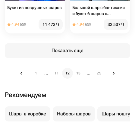
Букет из воздушных шаров
Большой шар с бантиками
и букет 6 шаров с
бантиками
11 473
֏
32 507
֏
4.94
659
4.94
659
Показать еще
1
11
12
13
25
...
...
Рекомендуем
Шары в коробке
Наборы шаров
Шары поштуч