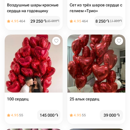
Воздушные шары красные
Сет из трёх шаров сердце с
сердца на годовщину
гелием «Трио»
29 250
֏
8 250
֏
4.95
464
45 000
֏
4.95
464
11 000
֏
100 сердец
25 алых сердец
145 000
֏
39 000
֏
4.95
55
4.95
55