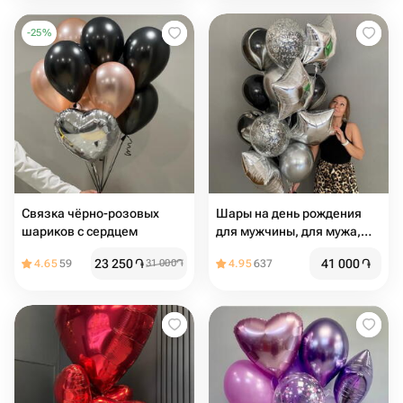
-
25
%
Связка чёрно-розовых
Шары на день рождения
шариков с сердцем ️
для мужчины, для мужа,
для коллеги или
23 250
֏
41 000
֏
4.65
59
31 000
֏
4.95
637
руководителя, для девушки
из чёрных и серебряных
Шаров