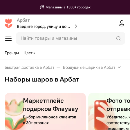
Магазины в 1300+ городах
Арбат
Введите город, улицу и дом доставки
Найти товары и магазины
Тренды
Цветы
Быстрая доставка в Арбат
Воздушные шарики в Арбат
Наборы шаров в Арбат
Маркетплейс
Фото т
подарков Флаувау
отправ
Выбор миллионов клиентов
Убедитесь, 
в 30+ странах
соответств
ожиданиям