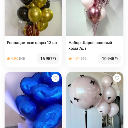
Рознацветные шары 13 шт
Набор Шаров розовый
хром 7шт
16 957
֏
10 945
֏
4.90
845
4.91
970