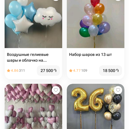
Воздушные гелиевые
Набор шаров из 13 шт
шары и облачко на
выписку, на день рождения
27 500
֏
18 500
֏
4.86
311
4.77
109
голубые и белые