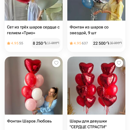
Сет из трёх шаров сердце с
Фонтан из шаров со
гелием «Трио»
звездой, 9 шт
8 250
֏
22 500
֏
4.95
55
11 000
֏
4.95
637
30 000
֏
Фонтан Шаров Любовь
Шары для девушки
"СЕРДЦЕ СТРАСТИ"