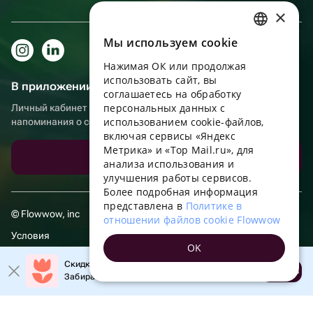
×
Мы используем сookie
RUSSIAN
Нажимая ОК или продолжая
ENGLISH
использовать сайт, вы
В приложении еще удобнее!
UKRAINIAN
соглашаетесь на обработку
персональных данных с
Личный кабинет получателя, больше бонусов за покупки и
PORTUGUESE
использованием cookie-файлов,
напоминания о событиях
включая сервисы «Яндекс
SPANISH
Метрика» и «Top Mail.ru», для
Скачать приложение
анализа использования и
HUNGARIAN
улучшения работы сервисов.
ITALIAN
Более подробная информация
представлена в
Политике в
FRENCH
© Flowwow, inc
отношении файлов cookie Flowwow
TURKISH
Условия
OK
GERMAN
Обработка персональных данных
Скидка 20% на первый заказ!
Открыть
Забирайте промокод в приложении!
POLISH