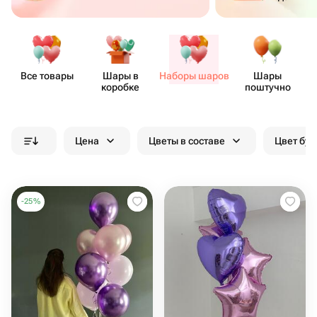
Все товары
Шары в
Наборы шаров
Шары
коробке
поштучно
Цена
Цветы в составе
Цвет бук
-
25
%