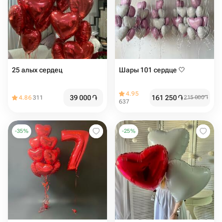
25 алых сердец
Шары 101 сердце 🤍
4.95
39 000
֏
161 250
֏
4.86
311
215 000
֏
637
-
35
%
-
25
%