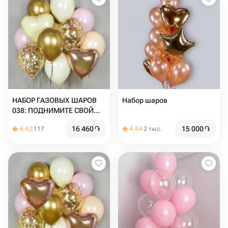
НАБОР ГАЗОВЫХ ШАРОВ
Набор шаров
038: ПОДНИМИТЕ СВОЙ
ПРАЗДНИК НА НОВЫЙ
16 460
֏
15 000
֏
4.42
117
4.84
2 тыс.
УРОВЕНЬ