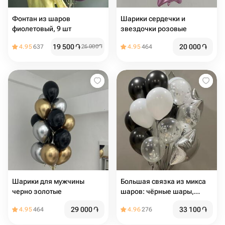
Фонтан из шаров
Шарики сердечки и
фиолетовый, 9 шт
звездочки розовые
19 500
֏
20 000
֏
4.95
637
26 000
֏
4.95
464
Шарики для мужчины
Большая связка из микса
черно золотые
шаров: чёрные шары,
белые, прозрачные,
29 000
֏
33 100
֏
4.95
464
4.96
276
серебро ️