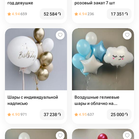
год девушке
розовый закат 7 шт
52 584
֏
17 351
֏
4.94
659
4.94
236
Шары с индивидуальной
Воздушные гелиевые
надписью
шары и облачко на
выписку, на день рождения
37 238
֏
25 000
֏
4.90
971
4.95
637
голубые и белые