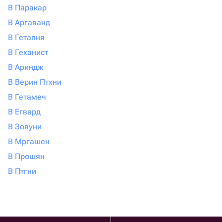
В Паракар
В Аргаванд
В Гетапня
В Геханист
В Ариндж
В Верин Птхни
В Гетамеч
В Егвард
В Зовуни
В Мргашен
В Прошян
В Птгни