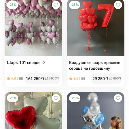
-
25
%
-
35
%
Шары 101 сердце 🤍
Воздушные шары красные
сердца на годовщину
161 250
֏
29 250
֏
4.95
55
215 000
֏
4.95
55
45 000
֏
-
25
%
-
25
%