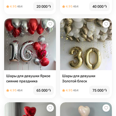
20 000
֏
40 000
֏
4.95
464
4.95
464
Шары для девушки Яркое
Шары для девушки
сияние праздника
Золотой блеск
65 000
֏
75 000
֏
4.95
464
4.95
464