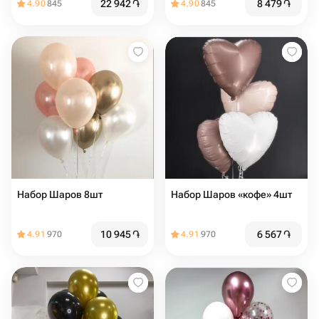
22 942
֏
8 479
֏
4.90
845
4.90
845
Набор Шаров 8шт
Набор Шаров «кофе» 4шт
10 945
֏
6 567
֏
4.91
970
4.91
970