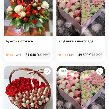
Букет из фруктов
Клубника в шоколаде
31 040
֏
49 500
֏
4.81
246
32 000
֏
4.68
124
55 000
֏
-
10
%