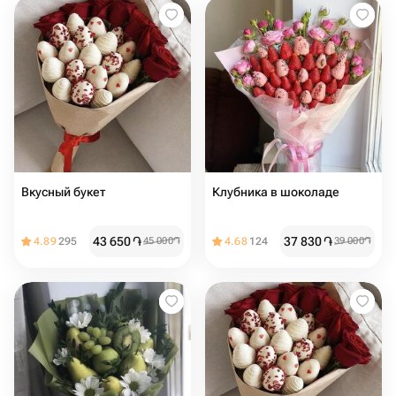
Вкусный букет
Клубника в шоколаде
43 650
֏
37 830
֏
4.89
295
45 000
֏
4.68
124
39 000
֏