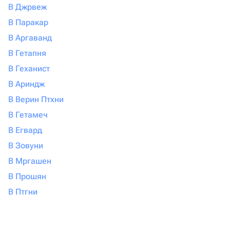
В Джрвеж
В Паракар
В Аргаванд
В Гетапня
В Геханист
В Ариндж
В Верин Птхни
В Гетамеч
В Егвард
В Зовуни
В Мргашен
В Прошян
В Птгни