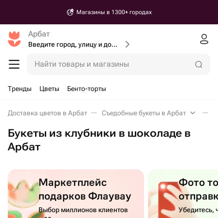
Магазины в 1300+ городах
Арбат
Введите город, улицу и дом доставки
Найти товары и магазины
Тренды
Цветы
Бенто-торты
Доставка цветов в Арбат
Съедобные букеты в Арбат
Б
Букеты из клубники в шоколаде в
Арбат
Маркетплейс
Фото т
подарков Флаувау
отправ
Выбор миллионов клиентов
Убедитесь, 