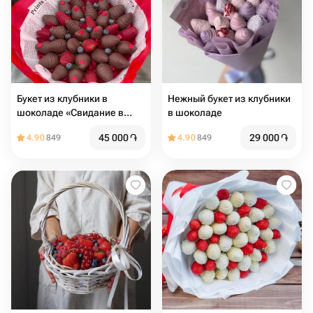
Букет из клубники в
Нежный букет из клубники
шоколаде «Свидание в
в шоколаде
Париже»
45 000
֏
29 000
֏
4.90
849
4.90
849