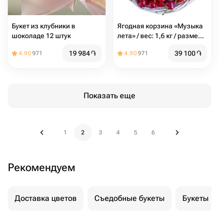
Букет из клубники в
Ягодная корзина «Музыка
шоколаде 12 штук
лета» / вес: 1,6 кг / размер с
упаковкой: 25*25*44 /
19 984
֏
39 100
֏
4.90
971
4.90
971
подарочная корзина /
корзина ягод / подарок
Показать еще
1
2
3
4
5
6
Рекомендуем
Доставка цветов
Съедобные букеты
Букеты и