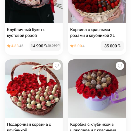
Клубничный букет с
Корзина с красными
кустовой розой
розами и клубникой XL
14 990
֏
85 000
֏
4.83
45
29 980
֏
5.00
4
Подарочная корзина с
Коробка с клубникой в
клубникой
шоколаде и с красными