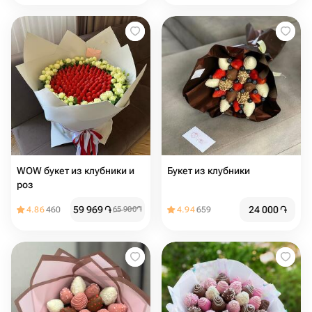
WOW букет из клубники и
Букет из клубники
роз
59 969
֏
24 000
֏
4.86
460
65 900
֏
4.94
659