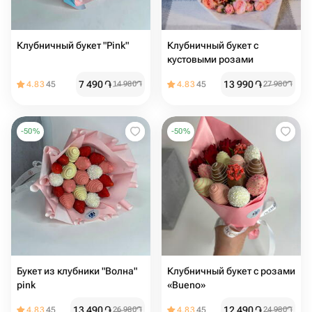
Клубничный букет "Pink"
Клубничный букет с
кустовыми розами
7 490
֏
13 990
֏
4.83
45
14 980
֏
4.83
45
27 980
֏
-
50
%
-
50
%
Букет из клубники "Волна"
Клубничный букет с розами
pink
«Bueno»
13 490
֏
12 490
֏
4.83
45
26 980
֏
4.83
45
24 980
֏