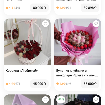
розами
80 000
֏
39 898
֏
4.81
246
4.90
971
Корзина «Любимой»
Букет из клубники в
шоколаде «Элегантный» в
размере L
45 000
֏
55 000
֏
4.90
971
4.90
849
-
20
%