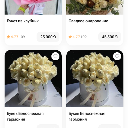
Букет из клубник
Сладкое очарование
25 000
֏
45 500
֏
4.77
109
4.77
109
Букеь Белоснежная
Букеь Белоснежная
гармония
гармония