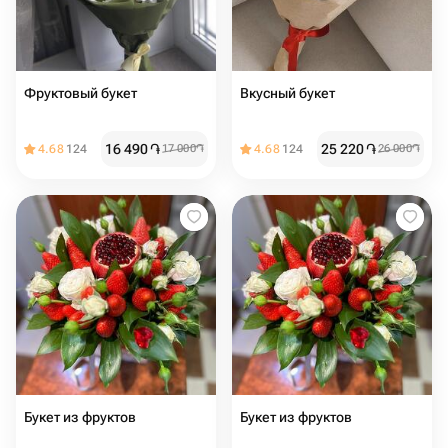
Фруктовый букет
Вкусный букет
16 490
֏
25 220
֏
4.68
124
17 000
֏
4.68
124
26 000
֏
Букет из фруктов
Букет из фруктов