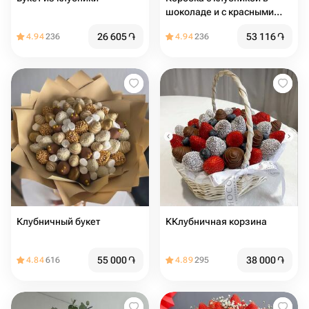
шоколаде и с красными
розами
26 605
֏
53 116
֏
4.94
236
4.94
236
Клубничный букет
ККлубничная корзина
55 000
֏
38 000
֏
4.84
616
4.89
295