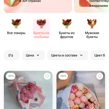
в 30+ странах
соответств
ожиданиям
Все товары
Букеты из
Букеты из
Мужские
клубники
фруктов
букеты
Цена
Цветы в составе
Цвет бук
-
50
%
-
50
%