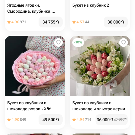
Ягодные ягодки.
Букет из клубник 2
Смородина, клубника,
малина и голубика,
34 755
֏
30 000
֏
4.90
971
4.57
44
подарок
-
10
%
Букет из клубники в
Букет из клубники в
шоколаде розовый 💝️
шоколаде и альстромерии
недорогой
49 500
֏
36 000
֏
4.90
849
4.94
714
40 000
֏