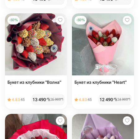
-
50
%
-
50
%
Букет из клубники "Волна"
Букет из клубники "Heart"
13 490
֏
12 490
֏
4.83
45
26 980
֏
4.83
45
24 980
֏