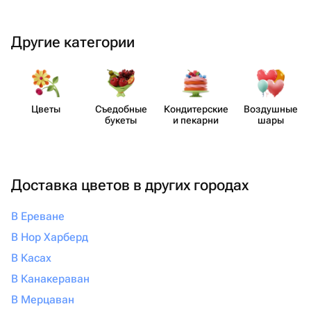
Другие категории
Цветы
Съедобные
Кондит​ерские
Воздушные
букеты
и пекарни
шары
Доставка цветов в других городах
В Ереване
В Нор Харберд
В Касах
В Канакераван
В Мерцаван