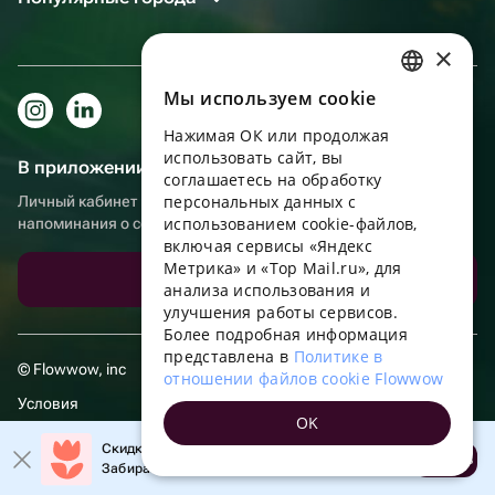
×
Мы используем сookie
RUSSIAN
Нажимая ОК или продолжая
ENGLISH
использовать сайт, вы
В приложении еще удобнее!
UKRAINIAN
соглашаетесь на обработку
персональных данных с
Личный кабинет получателя, больше бонусов за покупки и
PORTUGUESE
использованием cookie-файлов,
напоминания о событиях
включая сервисы «Яндекс
SPANISH
Метрика» и «Top Mail.ru», для
Скачать приложение
анализа использования и
HUNGARIAN
улучшения работы сервисов.
ITALIAN
Более подробная информация
представлена в
Политике в
FRENCH
© Flowwow, inc
отношении файлов cookie Flowwow
TURKISH
Условия
OK
GERMAN
Обработка персональных данных
Скидка 20% на первый заказ!
Открыть
Забирайте промокод в приложении!
POLISH