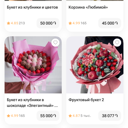
Букет из клубники и цветов
Корзина «Любимой»
50 000
֏
45 000
֏
4.85
213
4.99
165
Букет из клубники в
Фруктовый букет 2
шоколаде «Элегантный» в
размере L
55 000
֏
38 077
֏
4.99
165
4.87
5 тыс.