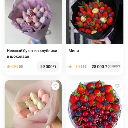
Нежный букет из клубники
Мини
в шоколаде
29 000
֏
28 000
֏
4.95
55
4.84
616
35 000
֏