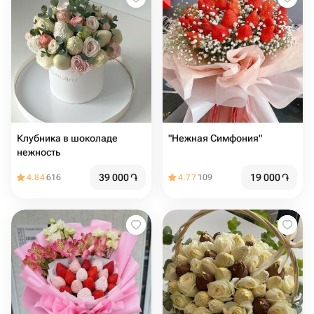
Клубника в шоколаде
"Нежная Симфония"
нежность
39 000
֏
19 000
֏
4.84
616
4.77
109