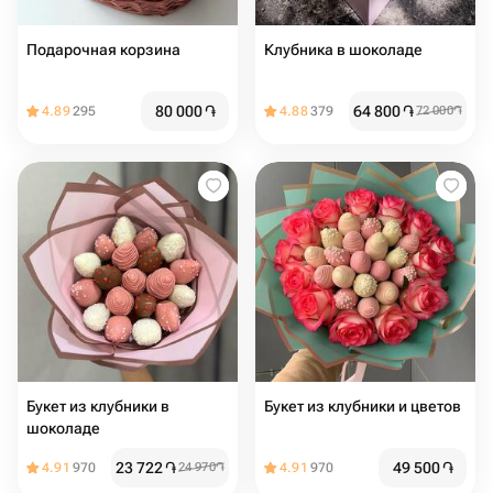
Подарочная корзина
Клубника в шоколаде
80 000
֏
64 800
֏
4.89
295
4.88
379
72 000
֏
Букет из клубники в
Букет из клубники и цветов
шоколаде
23 722
֏
49 500
֏
4.91
970
24 970
֏
4.91
970