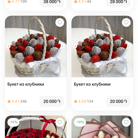
38 000
֏
28 000
֏
4.77
109
4.57
44
Букет из клубники
Букет из клубники
20 000
֏
20 000
֏
4.81
246
4.68
124
-
15
%
-
10
%