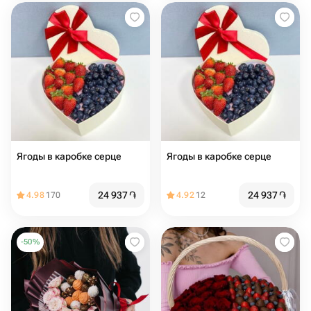
Ягоды в каробке серце
Ягоды в каробке серце
24 937
֏
24 937
֏
4.98
170
4.92
12
-
50
%