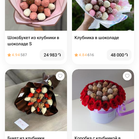
ШокоБукет из клубники в
Клубника в шоколаде
шоколаде S
24 983
֏
48 000
֏
4.94
587
4.84
616
Букет из клубники
Коробка с клубникой в