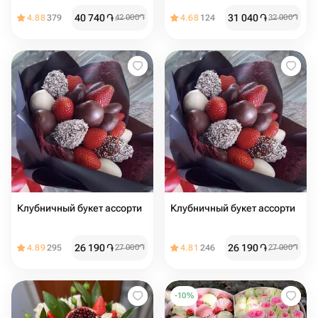
40 740
֏
31 040
֏
4.88
379
42 000
֏
4.68
124
32 000
֏
Клубничный букет ассорти
Клубничный букет ассорти
26 190
֏
26 190
֏
4.89
295
27 000
֏
4.81
246
27 000
֏
-
10
%