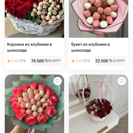
Корзина из клубники в
Букет из клубники в
шоколаде
шоколаде
76 500
֏
22 500
֏
4.88
379
90 000
֏
4.85
213
25 000
֏