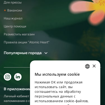
Для прессы
Вакансии
Наш журнал
Центр помощи
Разместить магазин
Правила акции “Atomic Heart”
Популярные города
×
Мы используем сookie
RUSSIAN
Нажимая ОК или продолжая
ENGLISH
использовать сайт, вы
В приложении еще удобнее!
UKRAINIAN
соглашаетесь на обработку
персональных данных с
Личный кабинет получателя, больше бонусов за покупки и
PORTUGUESE
использованием cookie-файлов,
напоминания о событиях