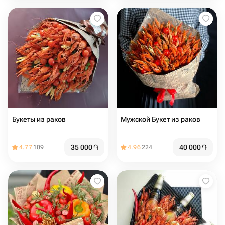
Букеты из раков
Мужской Букет из раков
35 000
֏
40 000
֏
4.77
109
4.96
224