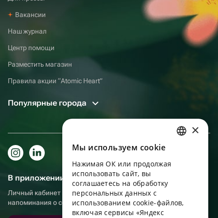
Вакансии
Наш журнал
Центр помощи
Разместить магазин
Правила акции “Atomic Heart”
Популярные города
×
Мы используем сookie
RUSSIAN
Нажимая ОК или продолжая
ENGLISH
использовать сайт, вы
В приложении еще удобнее!
UKRAINIAN
соглашаетесь на обработку
персональных данных с
Личный кабинет получателя, больше бонусов за покупки и
PORTUGUESE
использованием cookie-файлов,
напоминания о событиях
включая сервисы «Яндекс
SPANISH