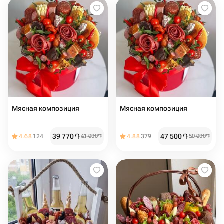
Мясная композиция
Мясная композиция
39 770
֏
47 500
֏
4.68
124
41 000
֏
4.88
379
50 000
֏