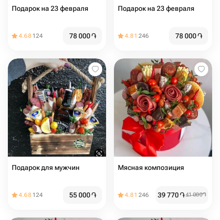
Подарок на 23 февраля
Подарок на 23 февраля
78 000
֏
78 000
֏
4.68
124
4.81
246
Подарок для мужчин
Мясная композиция
55 000
֏
39 770
֏
4.68
124
4.81
246
41 000
֏