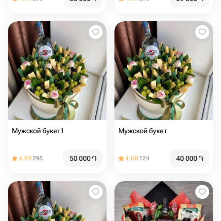
Мужской букет1
Мужской букет
50 000
֏
40 000
֏
4.89
295
4.68
124