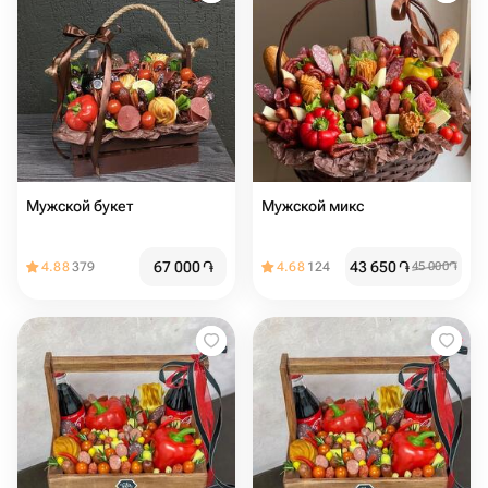
Мужской букет
Мужской микс
67 000
֏
43 650
֏
4.88
379
4.68
124
45 000
֏