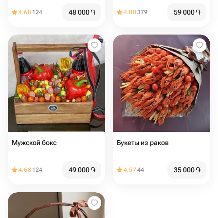
48 000
֏
59 000
֏
4.68
124
4.88
379
Мужской бокс
Букеты из раков
49 000
֏
35 000
֏
4.68
124
4.57
44