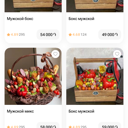
Мужской бокс
Бокс мужской
54 000
֏
49 000
֏
4.89
295
4.68
124
Мужской микс
Бокс мужской
58 000
֏
59 000
֏
4.89
295
4.89
295