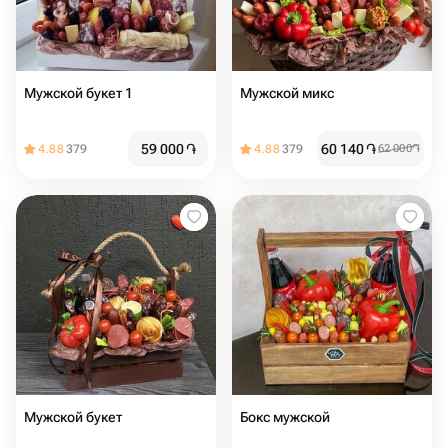
Мужской букет 1
Мужской микс
59 000
֏
60 140
֏
4.88
379
4.88
379
62 000
֏
Мужской букет
Бокс мужской