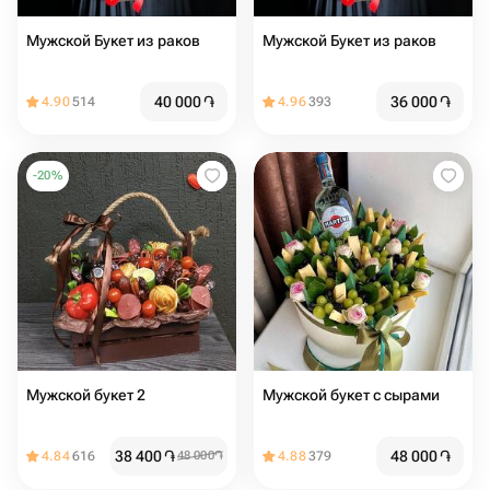
Мужской Букет из раков
Мужской Букет из раков
40 000
֏
36 000
֏
4.90
514
4.96
393
-
20
%
Мужской букет 2
Мужской букет с сырами
38 400
֏
48 000
֏
4.84
616
48 000
֏
4.88
379