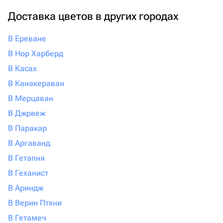
Доставка цветов в других городах
В Ереване
В Нор Харберд
В Касах
В Канакераван
В Мерцаван
В Джрвеж
В Паракар
В Аргаванд
В Гетапня
В Геханист
В Ариндж
В Верин Птхни
В Гетамеч