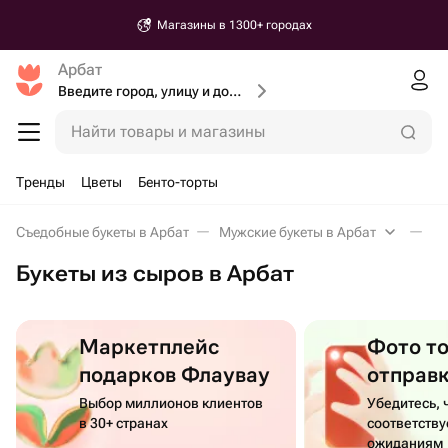
Магазины в 1300+ городах
Арбат
Введите город, улицу и дом доставки
Найти товары и магазины
Тренды
Цветы
Бенто-торты
Съедобные букеты в Арбат
Мужские букеты в Арбат
Бу
Букеты из сыров в Арбат
Маркетплейс
Фото т
подарков Флаувау
отправ
Выбор миллионов клиентов
Убедитесь, 
в 30+ странах
соответств
ожиданиям