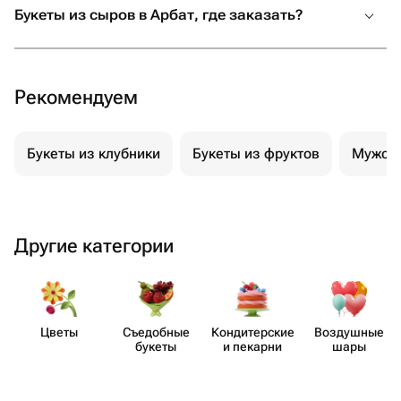
Букеты из сыров в Арбат, где заказать?
отзывчивость, профессионализм и
искреннее желание сделать праздник
незабываемым. От всей души
рекомендую! Если вы хотите подарить
Рекомендуем
своим близким не просто подарок, а
настоящие эмоции и быть уверенными,
что всё будет выполнено с любовью и
Букеты из клубники
Букеты из фруктов
Мужски
безупречно, смело обращайтесь
именно сюда. Вы точно не пожалеете!
Другие категории
Цветы
Съедобные
Кондит​ерские
Воздушные
букеты
и пекарни
шары