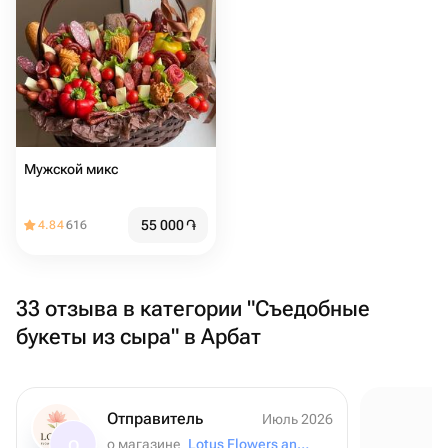
Мужской микс
55 000
֏
4.84
616
33 отзыва в категории "Съедобные
букеты из сыра" в Арбат
Отправитель
Июль 2026
о магазине
Lotus Flowers and Gifts
О