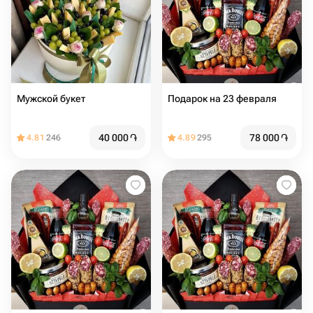
Мужской букет
Подарок на 23 февраля
40 000
֏
78 000
֏
4.81
246
4.89
295