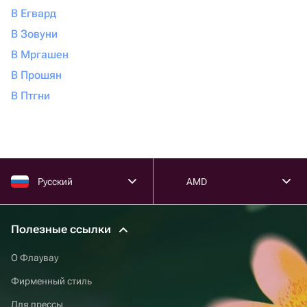
В Егвард
В Зовуни
В Мргашен
В Прошян
В Птгни
Русский
AMD
Полезные ссылки
О Флаувау
Фирменный стиль
Для прессы