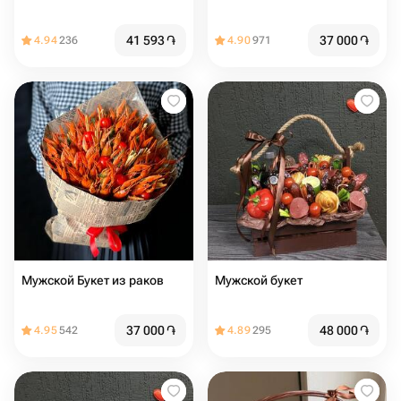
41 593
֏
37 000
֏
4.94
236
4.90
971
Мужской Букет из раков
Мужской букет
37 000
֏
48 000
֏
4.95
542
4.89
295