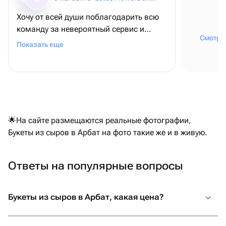
Хочу от всей души поблагодарить всю
команду за невероятный сервис и
Смотрет
внимание к деталям! ❤️ Для меня этот
Показать еще
заказ был очень важным - я оформляла
его из США, чтобы поздравить папу с
днем рождения, и, честно говоря, очень
переживала. Но с самого начала
команда была постоянно на связи,
отвечала на все вопросы и подарила
🌟На сайте размещаются реальные фотографии,
мне полное спокойствие и уверенность
Букеты из сыров в Арбат на фото такие же и в живую.
В итоге всё было даже лучше, чем я
могла представить! Безумно вкусный
торт, роскошные шарики, красивая
Ответы на популярные вопросы
упаковка, а самое трогательное - мою
открытку с пожеланиями аккуратно
Букеты из сыров в Арбат, какая цена?
переписали от руки. Папа был счастлив,
и для меня это самое главное.
Огромное спасибо за вашу