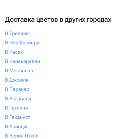
Доставка цветов в других городах
В Ереване
В Нор Харберд
В Касах
В Канакераван
В Мерцаван
В Джрвеж
В Паракар
В Аргаванд
В Гетапня
В Геханист
В Ариндж
В Верин Птхни