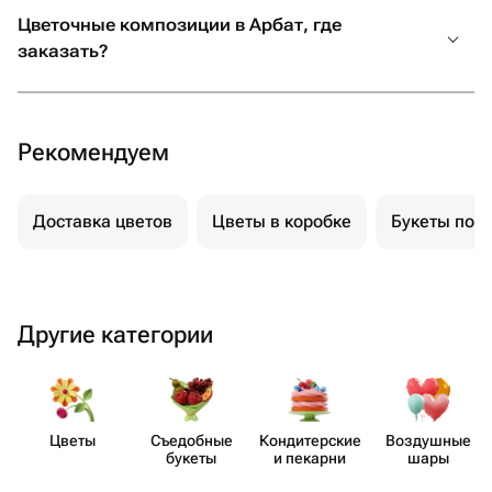
Цветочные композиции в Арбат, где
искреннее желание сделать праздник
заказать?
незабываемым. От всей души
рекомендую! Если вы хотите подарить
своим близким не просто подарок, а
настоящие эмоции и быть уверенными,
Рекомендуем
что всё будет выполнено с любовью и
безупречно, смело обращайтесь
именно сюда. Вы точно не пожалеете!
Доставка цветов
Цветы в коробке
Букеты пол
Другие категории
Цветы
Съедобные
Кондит​ерские
Воздушные
букеты
и пекарни
шары