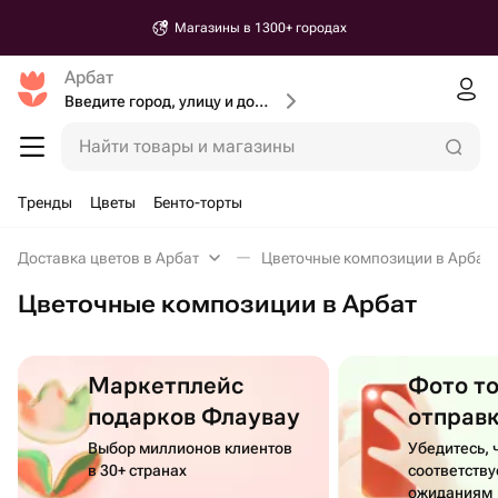
Магазины в 1300+ городах
Арбат
Введите город, улицу и дом доставки
Найти товары и магазины
Тренды
Цветы
Бенто-торты
Доставка цветов в Арбат
Цветочные композиции в Арбат
Цветочные композиции в Арбат
Маркетплейс
Фото т
подарков Флаувау
отправ
Выбор миллионов клиентов
Убедитесь, 
в 30+ странах
соответств
ожиданиям