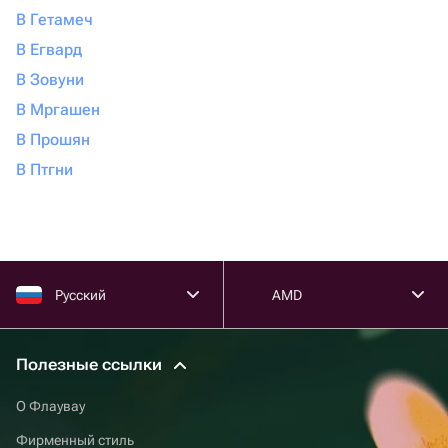
В Гетамеч
В Егвард
В Зовуни
В Мргашен
В Прошян
В Птгни
Русский
AMD
Полезные ссылки
О Флаувау
Фирменный стиль