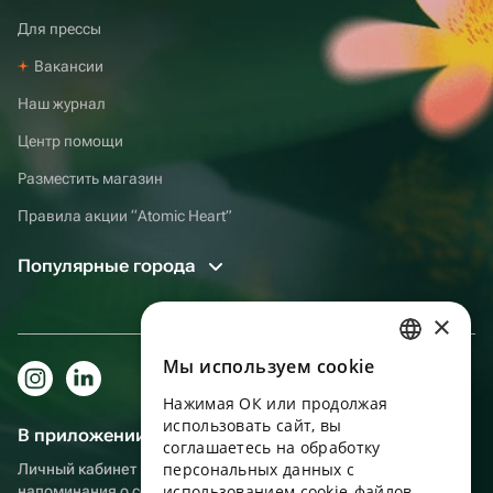
Для прессы
Вакансии
Наш журнал
Центр помощи
Разместить магазин
Правила акции “Atomic Heart”
Популярные города
×
Мы используем сookie
RUSSIAN
Нажимая ОК или продолжая
ENGLISH
использовать сайт, вы
В приложении еще удобнее!
UKRAINIAN
соглашаетесь на обработку
персональных данных с
Личный кабинет получателя, больше бонусов за покупки и
PORTUGUESE
использованием cookie-файлов,
напоминания о событиях