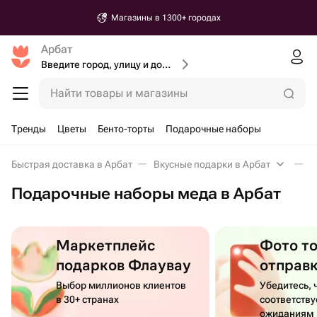
Магазины в 1300+ городах
Арбат
Введите город, улицу и дом доставки
Найти товары и магазины
Тренды
Цветы
Бенто-торты
Подарочные наборы
Быстрая доставка в Арбат
Вкусные подарки в Арбат
П
Подарочные наборы меда в Арбат
Маркетплейс
Фото т
подарков Флаувау
отправ
Выбор миллионов клиентов
Убедитесь, 
в 30+ странах
соответств
ожиданиям