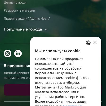
Центр помощи
Разместить магазин
Правила акции “Atomic Heart”
Популярные города
×
Мы используем сookie
RUSSIAN
Нажимая ОК или продолжая
ENGLISH
использовать сайт, вы
В приложении еще удобнее!
UKRAINIAN
соглашаетесь на обработку
персональных данных с
Личный кабинет получателя, больше бонусов за покупки и
PORTUGUESE
использованием cookie-файлов,
напоминания о событиях
включая сервисы «Яндекс
SPANISH
Метрика» и «Top Mail.ru», для
Скачать приложение
анализа использования и
HUNGARIAN
улучшения работы сервисов.
ITALIAN
Более подробная информация