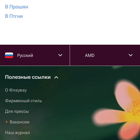
В Прошян
В Птгни
Русский
AMD
Полезные ссылки
О Флаувау
Фирменный стиль
Для прессы
Вакансии
Наш журнал