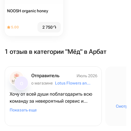
NOOSH organic honey
2 750
֏
5.00
1 отзыв в категории "Мёд" в Арбат
Отправитель
Июль 2026
о магазине
Lotus Flowers and Gifts
О
Хочу от всей души поблагодарить всю
команду за невероятный сервис и
Смотрет
внимание к деталям! ❤️ Для меня этот
Показать еще
заказ был очень важным - я оформляла
его из США, чтобы поздравить папу с
днем рождения, и, честно говоря, очень