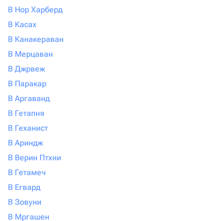
В Нор Харберд
В Касах
В Канакераван
В Мерцаван
В Джрвеж
В Паракар
В Аргаванд
В Гетапня
В Геханист
В Ариндж
В Верин Птхни
В Гетамеч
В Егвард
В Зовуни
В Мргашен