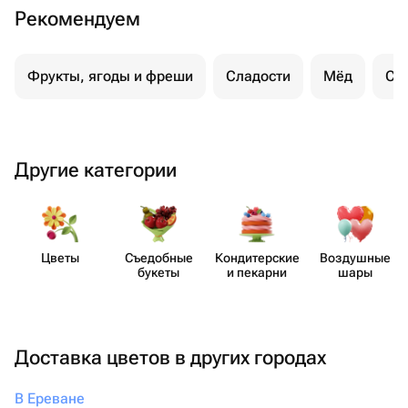
что всё будет выполнено с любовью и
Рекомендуем
безупречно, смело обращайтесь
именно сюда. Вы точно не пожалеете!
Фрукты, ягоды и фреши
Сладости
Мёд
Су
Другие категории
Цветы
Съедобные
Кондит​ерские
Воздушные
букеты
и пекарни
шары
Доставка цветов в других городах
В Ереване