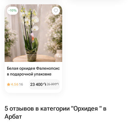
-
10
%
Белая орхидея Фаленопсис
в подарочной упаковке
23 400
֏
4.56
16
26 000
֏
5 отзывов в категории "Орхидея " в
Арбат