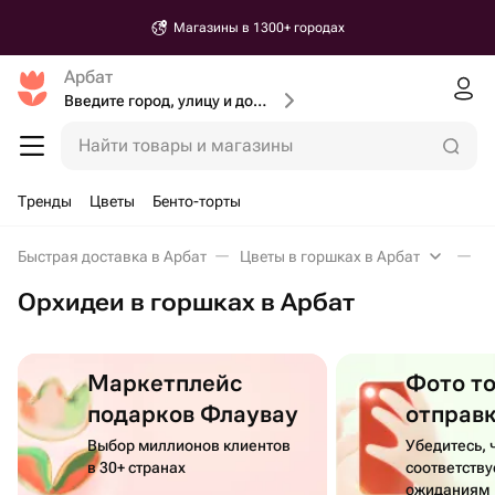
Магазины в 1300+ городах
Арбат
Введите город, улицу и дом доставки
Найти товары и магазины
Тренды
Цветы
Бенто-торты
Быстрая доставка в Арбат
Цветы в горшках в Арбат
О
Орхидеи в горшках в Арбат
Маркетплейс
Фото т
подарков Флаувау
отправ
Выбор миллионов клиентов
Убедитесь, 
в 30+ странах
соответств
ожиданиям