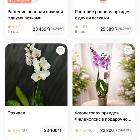
Последний
Растение розовая орхидея
Растение розовая орхидея
с двумя ветками
с двумя ветками
4.87
4.87
28 436
֏
25 389
֏
31 595
֏
28 210
֏
5 тыс.
5 тыс.
Орхидеа
Фиолетовая орхидея
Фаленопсис в подарочной
упаковке
23 100
֏
22 800
֏
4.75
407
4.56
16
24 000
֏