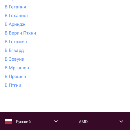
опрыскивания.
В Гетапня
Дендробиум. Этот сорт внешне не такой
В Геханист
изысканный, как другие, и похож на стандартное
В Ариндж
пышно цветущее комнатное растение. Цветет
В Верин Птхни
орхидея дендробиум не так долго, всего 1-2 месяца,
в то же время в этот момент она неотразима: на
В Гетамеч
одном стебле распускается целая кружевная
В Егвард
гирлянда из бутонов.
В Зовуни
Каттлея. Этот сорт с кружевными лепестками можно
В Мргашен
уверенно назвать прихотливым. Ему придется
обеспечить особый температурный режим (не выше
В Прошян
20 градусов), Регулярно удобрять минеральными
В Птгни
добавками, а летом обеспечить длинный световой
день. Это достаточно редкое растение: может
потребоваться ездить по разным магазинам, чтобы
купить такую орхидею. {Сity} — один из городов, где
функционирует онлайн-маркетплейс Флаувау. Там
Русский
AMD
можно быстро разыскать нужный живой цветок в