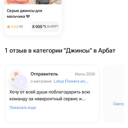
Последний
Серые джинсы для
мальчика 🩶
8 000
֏
4.68
59
10 000
֏
1 отзыв в категории "Джинсы" в Арбат
Отправитель
Июль 2026
о магазине
Lotus Flowers and Gifts
О
Хочу от всей души поблагодарить всю
команду за невероятный сервис и
Смотрет
внимание к деталям! ❤️ Для меня этот
Показать еще
заказ был очень важным - я оформляла
его из США, чтобы поздравить папу с
днем рождения, и, честно говоря, очень