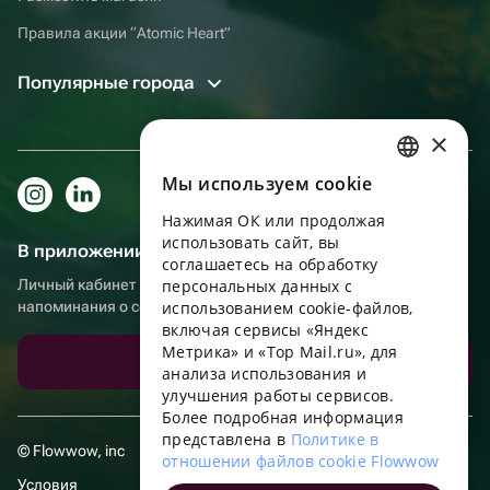
Правила акции “Atomic Heart”
Популярные города
×
Мы используем сookie
RUSSIAN
Нажимая ОК или продолжая
ENGLISH
использовать сайт, вы
В приложении еще удобнее!
UKRAINIAN
соглашаетесь на обработку
Личный кабинет получателя, больше бонусов за покупки и
персональных данных с
PORTUGUESE
напоминания о событиях
использованием cookie-файлов,
включая сервисы «Яндекс
SPANISH
Метрика» и «Top Mail.ru», для
Скачать приложение
анализа использования и
HUNGARIAN
улучшения работы сервисов.
ITALIAN
Более подробная информация
представлена в
Политике в
FRENCH
© Flowwow, inc
отношении файлов cookie Flowwow
Условия
TURKISH