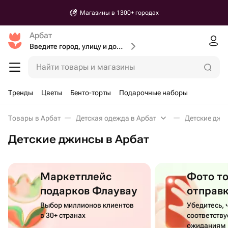
Магазины в 1300+ городах
Арбат
Введите город, улицу и дом доставки
Найти товары и магазины
Тренды
Цветы
Бенто-торты
Подарочные наборы
Товары в Арбат
Детская одежда в Арбат
Детские джи
Детские джинсы в Арбат
Маркетплейс
Фото т
подарков Флаувау
отправ
Выбор миллионов клиентов
Убедитесь, 
в 30+ странах
соответств
ожиданиям