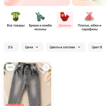
Все товары
Брюки и комби​
Джинсы
Платья, юбки и
незоны
сарафаны
Цена
Цветы в составе
Цвет бук
-
20
%