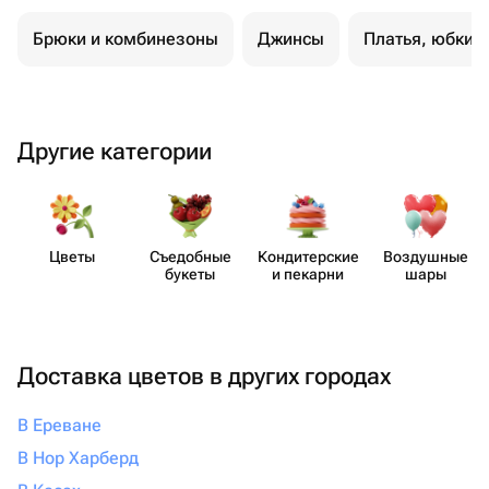
что всё будет выполнено с любовью и
безупречно, смело обращайтесь
Брюки и комбинезоны
Джинсы
Платья, юбки 
именно сюда. Вы точно не пожалеете!
Другие категории
Цветы
Съедобные
Кондит​ерские
Воздушные
букеты
и пекарни
шары
Доставка цветов в других городах
В Ереване
В Нор Харберд