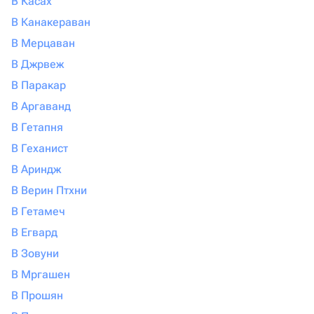
В Касах
В Канакераван
В Мерцаван
В Джрвеж
В Паракар
В Аргаванд
В Гетапня
В Геханист
В Ариндж
В Верин Птхни
В Гетамеч
В Егвард
В Зовуни
В Мргашен
В Прошян