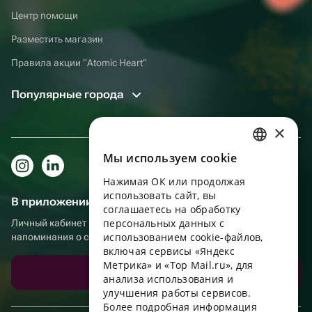
Центр помощи
Разместить магазин
Правила акции “Atomic Heart”
Популярные города
×
Мы используем сookie
RUSSIAN
Нажимая ОК или продолжая
ENGLISH
использовать сайт, вы
В приложении еще удобнее!
UKRAINIAN
соглашаетесь на обработку
персональных данных с
Личный кабинет получателя, больше бонусов за покупки и
PORTUGUESE
использованием cookie-файлов,
напоминания о событиях
включая сервисы «Яндекс
SPANISH
Метрика» и «Top Mail.ru», для
Скачать приложение
анализа использования и
HUNGARIAN
улучшения работы сервисов.
ITALIAN
Более подробная информация