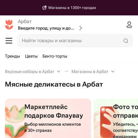
Магазины в 1300+ городах
Арбат
Введите город, улицу и дом доставки
Найти товары и магазины
Тренды
Цветы
Бенто-торты
Вкусные наборы в Арбат
Магазины в Арбат
Мясные деликатесы в Арбат
Маркетплейс
Фото т
подарков Флаувау
отправ
Выбор миллионов клиентов
Убедитесь, 
в 30+ странах
соответств
ожиданиям