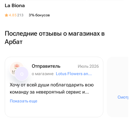
La Biona
4.85
213
3% бонусов
Последние отзывы о магазинах в
Арбат
Отправитель
Июль 2026
о магазине
Lotus Flowers and Gifts
О
Хочу от всей души поблагодарить всю
команду за невероятный сервис и
Смотрет
внимание к деталям! ❤️ Для меня этот
Показать еще
заказ был очень важным - я оформляла
его из США, чтобы поздравить папу с
днем рождения, и, честно говоря, очень
переживала. Но с самого начала