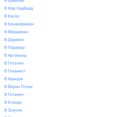
В Ереване
именно сюда. Вы точно не пожалеете!
В Нор Харберд
В Касах
В Канакераван
В Мерцаван
В Джрвеж
В Паракар
В Аргаванд
В Гетапня
В Геханист
В Ариндж
В Верин Птхни
В Гетамеч
В Егвард
В Зовуни