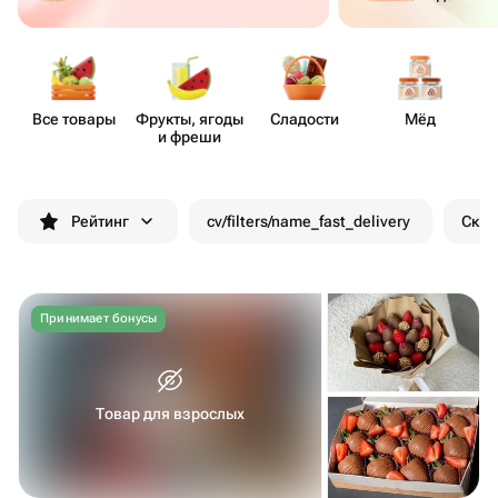
Все товары
Фрукты, ягоды
Сладости
Мёд
М
и фреши
Рейтинг
cv/filters/name_fast_delivery
Скид
Принимает бонусы
Товар для взрослых