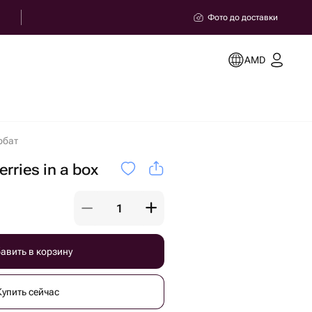
Фото до доставки
AMD
Арбат
erries in a box
авить в корзину
Купить сейчас