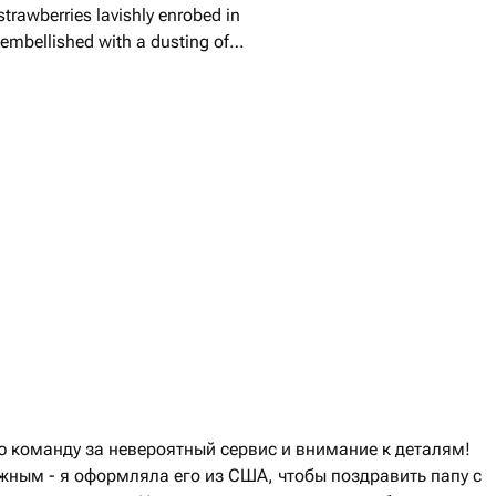
 strawberries lavishly enrobed in
embellished with a dusting of
t that balances sweetness and
ourmet surprise.
ю команду за невероятный сервис и внимание к деталям!
ажным - я оформляла его из США, чтобы поздравить папу с