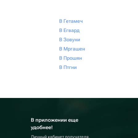
В Гетамеч
В Егвард
В Зовуни
В Мргашен
В Прошян
В Птгни
В приложении еще
удобнее!
Личный кабинет получателя,