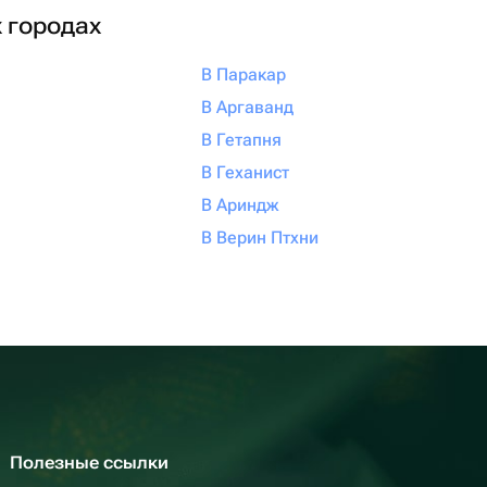
х городах
В Паракар
В Аргаванд
В Гетапня
В Геханист
В Ариндж
В Верин Птхни
Полезные ссылки