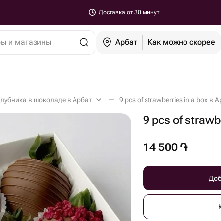
Доставка от 30 минут
ры и магазины
Арбат
Как можно скорее
лубника в шоколаде в Арбат
9 pcs of strawberries in a box в 
9 pcs of strawb
14 500
֏
Доб