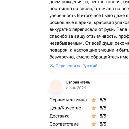
днем рождения, и, честно говоря, о
постоянно на связи, отвечала на вс
уверенность В итоге всё было даже л
роскошные шарики, красивая упаков
аккуратно переписали от руки. Папа
спасибо за вашу отзывчивость, про
незабываемым. От всей души рекоме
подарок, а настоящие эмоции и быть
безупречно, смело обращайтесь имен
Перевести на Русский
Отправитель
О
Июнь 2026
Сервис магазина
5
/5
Цена/Качество
5
/5
Доставка
5
/5
Соответствие
5
/5