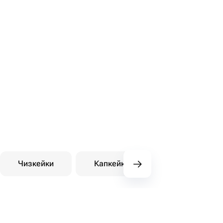
Чизкейки
Капкейки
Десерты на зака