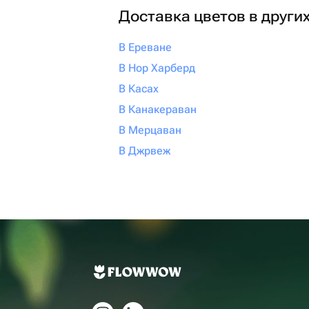
Доставка цветов в други
В Ереване
В Нор Харберд
В Касах
В Канакераван
В Мерцаван
В Джрвеж