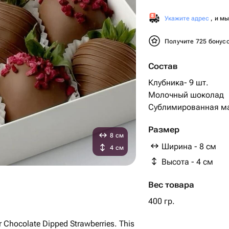
Укажите адрес
, и м
Получите 725 бонус
Состав
Клубника- 9 шт.
Молочный шоколад
Сублимированная м
Размер
8 см
Ширина - 8 см
4 см
Высота - 4 см
Вес товара
400 гр.
ur Chocolate Dipped Strawberries. This