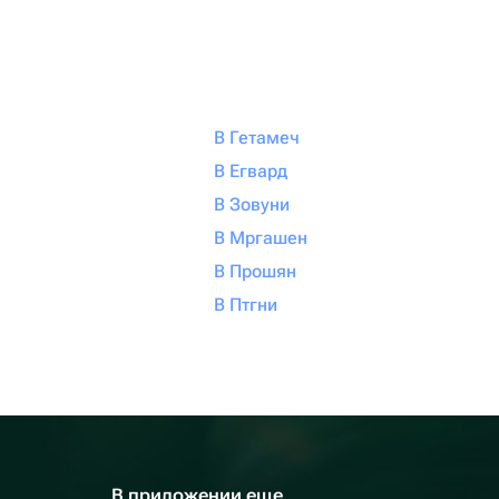
В Гетамеч
В Егвард
В Зовуни
В Мргашен
В Прошян
В Птгни
В приложении еще