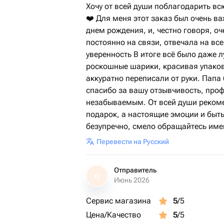
Хочу от всей души поблагодарить вс
❤️ Для меня этот заказ был очень в
днем рождения, и, честно говоря, о
постоянно на связи, отвечала на вс
уверенность В итоге всё было даже л
роскошные шарики, красивая упаков
аккуратно переписали от руки. Папа
спасибо за вашу отзывчивость, про
незабываемым. От всей души рекоме
подарок, а настоящие эмоции и быть
безупречно, смело обращайтесь имен
Перевести на Русский
Отправитель
О
Июнь 2026
Сервис магазина
5
/5
Цена/Качество
5
/5