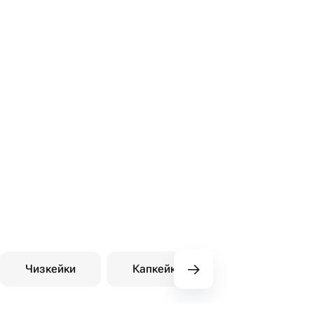
Чизкейки
Капкейки
Десерты на зака