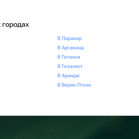
х городах
В Паракар
В Аргаванд
В Гетапня
В Геханист
В Ариндж
В Верин Птхни