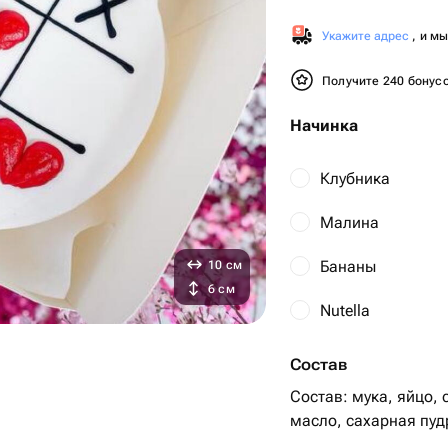
Укажите адрес
, и м
Получите 240 бонус
Начинка
Клубника
Малина
Бананы
10 см
6 см
Nutella
Состав
Состав: мука, яйцо, 
масло, сахарная пуд