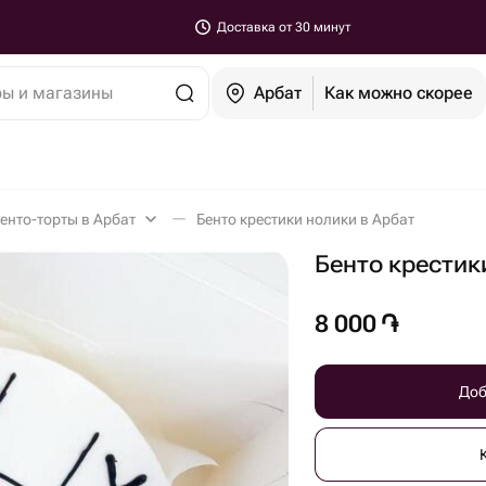
Доставка от 30 минут
ры и магазины
Арбат
Как можно скорее
енто-торты в Арбат
Бенто крестики нолики в Арбат
Бенто крестик
8 000
֏
Доб