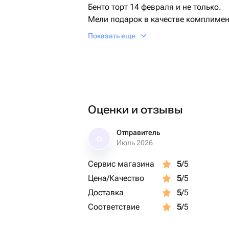
Бенто торт 14 февраля и не только.
Мели подарок в качестве комплимен
Показать еще
￼ признавайтесь в любви, дарите сю
это сейчас!
Оценки и отзывы
Отправитель
О
Июль 2026
Сервис магазина
5
/5
Цена/Качество
5
/5
Доставка
5
/5
Соответствие
5
/5