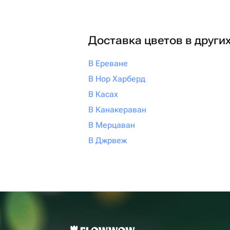
Доставка цветов в други
В Ереване
В Нор Харберд
В Касах
В Канакераван
В Мерцаван
В Джрвеж