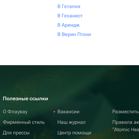
В Гетапня
В Геханист
В Ариндж
В Верин Птхни
Полезные ссылки
О Флаувау
Вакансии
Разместить
Фирменный стиль
Наш журнал
Правила а
“Atomic Hea
Для прессы
Центр помощи