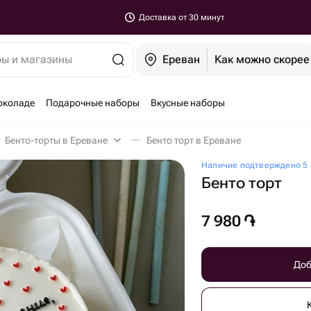
Доставка от 30 минут
ры и магазины
Ереван
Как можно скорее
околаде
Подарочные наборы
Вкусные наборы
Бенто-торты в Ереване
Бенто торт в Ереване
Наличие подтверждено 5 
Бенто торт
7 980
֏
Доб