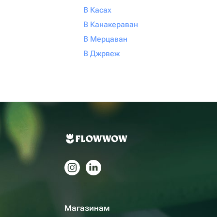
В Касах
В Канакераван
В Мерцаван
В Джрвеж
Магазинам