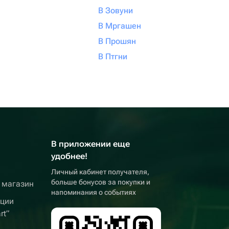
В Зовуни
В Мргашен
В Прошян
В Птгни
В приложении еще
удобнее!
Личный кабинет получателя,
больше бонусов за покупки и
 магазин
напоминания о событиях
кции
rt”