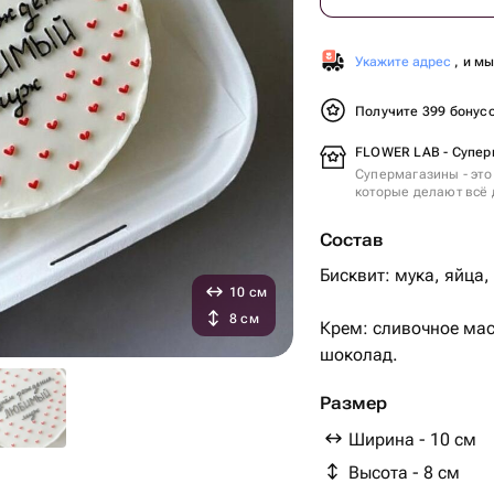
Укажите адрес
, и м
Получите 399 бонус
FLOWER LAB - Супер
Супермагазины - это
которые делают всё 
Состав
Бисквит: мука, яйца,
10 см
8 см
Крем: сливочное мас
шоколад.
Размер
Ширина - 10 см
Высота - 8 см