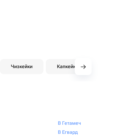
Чизкейки
Капкейки
Десерты на зака
В Гетамеч
В Егвард