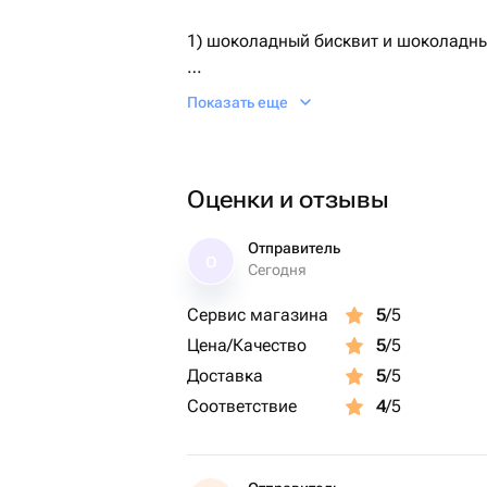
1) шоколадный бисквит и шоколадн
2) ванильный бисквит, ванильный кр
Показать еще
По умолчанию поставляется первый 
Оценки и отзывы
Необходимый Вариант можно указат
сообщением.
Отправитель
О
Сегодня
Дизайн также можно обговорить пос
Сервис магазина
5
/5
Цена/Качество
5
/5
Доставка
5
/5
Соответствие
4
/5