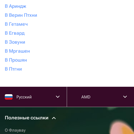
В Ариндж
В Верин Птхни
В Гетамеч
В Егвард
В Зовуни
В Мргашен
В Прошян
В Птгни
Русский
AMD
Полезные ссылки
О Флаувау