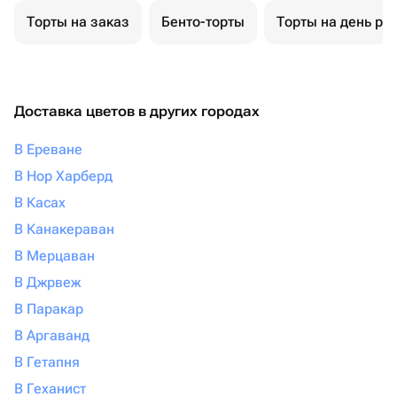
Торты на заказ
Бенто-торты
Торты на день ро
Доставка цветов в других городах
В Ереване
В Нор Харберд
В Касах
В Канакераван
В Мерцаван
В Джрвеж
В Паракар
В Аргаванд
В Гетапня
В Геханист