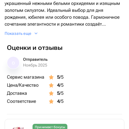
украшенный нежными белыми орхидеями и изящным
золотым силуэтом. Идеальный выбор для дня
рождения, юбилея или особого повода. Гармоничное
сочетание элегантности и романтики создаёт
незабываемое впечатление.
Показать еще
Доступны разные начинки: шоколадная, ванильная,
ягодная и другие по вашему желанию.
Оценки и отзывы
Отправитель
О
Ноябрь 2025
Сервис магазина
5
/5
Цена/Качество
4
/5
Доставка
5
/5
Соответствие
4
/5
Принимает бонусы