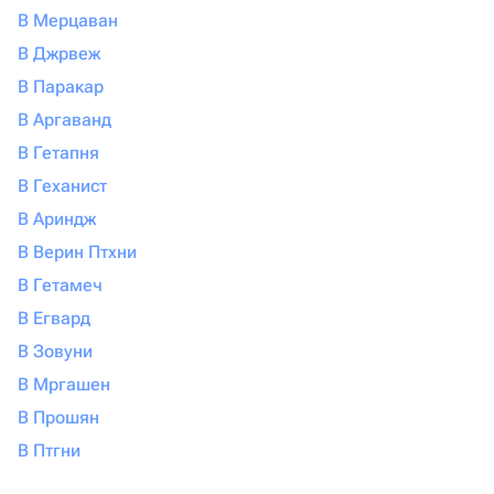
В Мерцаван
В Джрвеж
В Паракар
В Аргаванд
В Гетапня
В Геханист
В Ариндж
В Верин Птхни
В Гетамеч
В Егвард
В Зовуни
В Мргашен
В Прошян
В Птгни