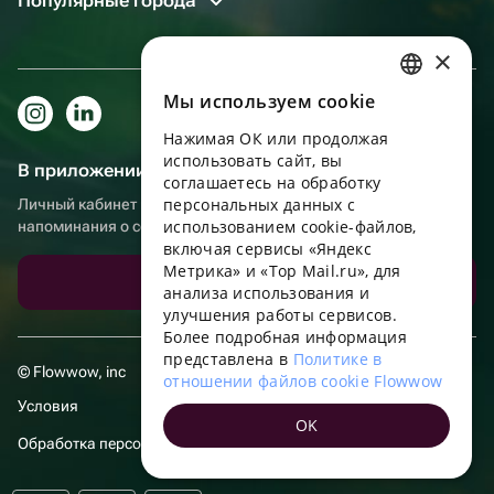
Популярные города
×
Мы используем сookie
RUSSIAN
Нажимая ОК или продолжая
ENGLISH
использовать сайт, вы
В приложении еще удобнее!
UKRAINIAN
соглашаетесь на обработку
персональных данных с
Личный кабинет получателя, больше бонусов за покупки и
PORTUGUESE
использованием cookie-файлов,
напоминания о событиях
включая сервисы «Яндекс
SPANISH
Метрика» и «Top Mail.ru», для
Скачать приложение
анализа использования и
HUNGARIAN
улучшения работы сервисов.
ITALIAN
Более подробная информация
представлена в
Политике в
FRENCH
© Flowwow, inc
отношении файлов cookie Flowwow
TURKISH
Условия
OK
GERMAN
Обработка персональных данных
POLISH