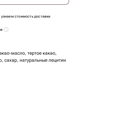
ы узнаем стоимость доставки
ов
акао-масло, тертое какао,
о, сахар, натуральные лецитин
 100%
алина