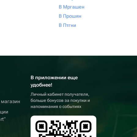
В Мргашен
В Прошян
В Птгни
В приложении еще
удобнее!
Личный кабинет получателя,
больше бонусов за покупки и
 магазин
напоминания о событиях
кции
rt”