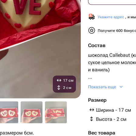
Укажите адрес
, и м
Получите 600 бонус
Состав
шоколад Callebaut (к
сухое цельное молок
и ваниль)
17 см
Фисташковая паста
Показать еще
2 см
Тесто катаифи
Размер
Ширина - 17 см
Сублимированная м
Высота - 2 см
Коробка
 размером 6см.
Вес товара