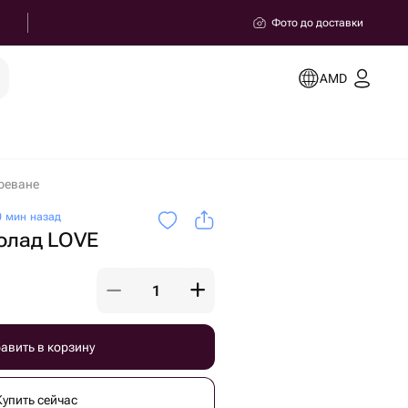
Фото до доставки
AMD
реване
 мин назад
олад LOVE
авить в корзину
Купить сейчас