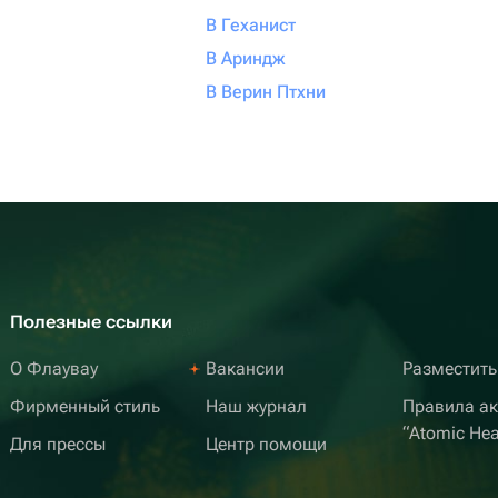
В Геханист
В Ариндж
В Верин Птхни
Полезные ссылки
О Флаувау
Вакансии
Разместить
Фирменный стиль
Наш журнал
Правила а
“Atomic Hea
Для прессы
Центр помощи