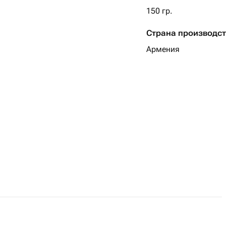
Атласная лента
150 гр.
Страна производс
Армения