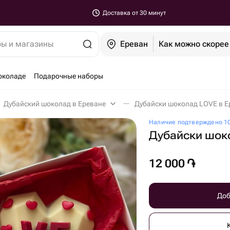
Доставка от 30 минут
ры и магазины
Ереван
Как можно скорее
околаде
Подарочные наборы
Дубайский шоколад в Ереване
Дубайски шоколад LOVE в Е
Наличие подтверждено 10
Дубайски шок
12 000
֏
Доб