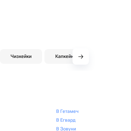
Чизкейки
Капкейки
Десерты на зака
В Гетамеч
В Егвард
В Зовуни