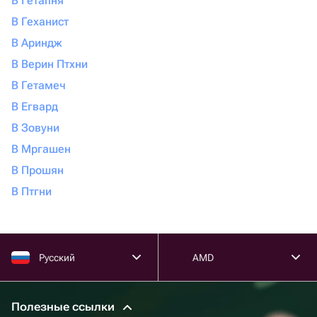
В Гетапня
В Геханист
В Ариндж
В Верин Птхни
В Гетамеч
В Егвард
В Зовуни
В Мргашен
В Прошян
В Птгни
Русский
AMD
Полезные ссылки