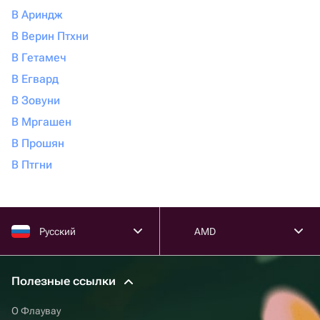
В Ариндж
В Верин Птхни
В Гетамеч
В Егвард
В Зовуни
В Мргашен
В Прошян
В Птгни
Русский
AMD
Полезные ссылки
О Флаувау