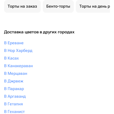
Торты на заказ
Бенто-торты
Торты на день ро
Доставка цветов в других городах
В Ереване
В Нор Харберд
В Касах
В Канакераван
В Мерцаван
В Джрвеж
В Паракар
В Аргаванд
В Гетапня
В Геханист