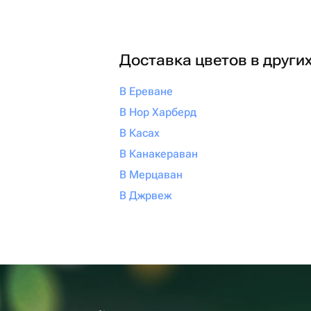
Доставка цветов в други
В Ереване
В Нор Харберд
В Касах
В Канакераван
В Мерцаван
В Джрвеж