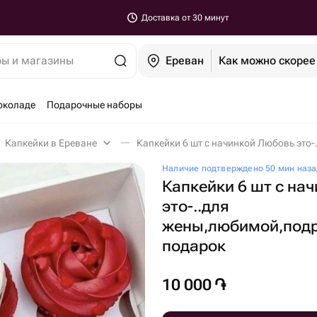
Доставка от 30 минут
ры и магазины
Ереван
Как можно скорее
околаде
Подарочные наборы
Капкейки в Ереване
Наличие подтверждено 50 мин наза
Капкейки 6 шт с на
это-️..для
жены,любимой,подр
подарок
10 000
֏