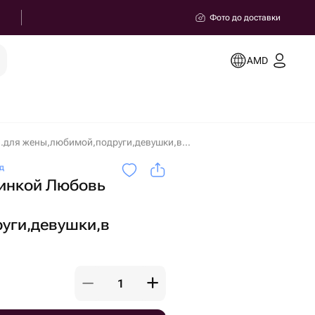
Фото до доставки
AMD
Капкейки 6 шт с начинкой Любовь это-..для жены,любимой,подруги,девушки,в подарок в Ереване
д
чинкой Любовь
уги,девушки,в