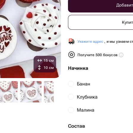
Добавит
Купит
Укажите адрес
, и мы узнаем с
Получите 500 бонусов
15 см
Начинка
10 см
Банан
Клубника
Малина
Состав