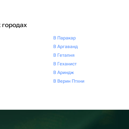
х городах
В Паракар
В Аргаванд
В Гетапня
В Геханист
В Ариндж
В Верин Птхни