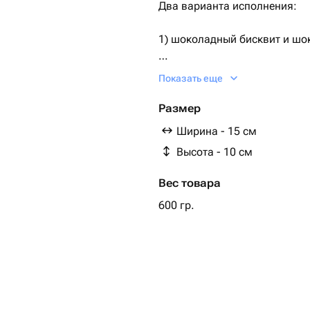
Два варианта исполнения:
1) шоколадный бисквит и ш
2) ванильный бисквит, ванил
Показать еще
По умолчанию поставляется 
Размер
Ширина - 15 см
Необходимый Вариант можно
Высота - 10 см
заказе, либо сообщением.
Вес товара
Дизайн также можно обговор
600 гр.