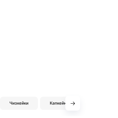
Чизкейки
Капкейки
Десерты на зака