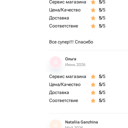
Сервис магазина
5
/5
Цена/Качество
5
/5
Доставка
5
/5
Соответствие
5
/5
Все супер!!! Спасибо
Ольга
О
Июнь 2026
Сервис магазина
5
/5
Цена/Качество
5
/5
Доставка
5
/5
Соответствие
5
/5
Nataliia Ganzhina
N
Май 2026