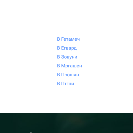
В Гетамеч
В Егвард
В Зовуни
В Мргашен
В Прошян
В Птгни