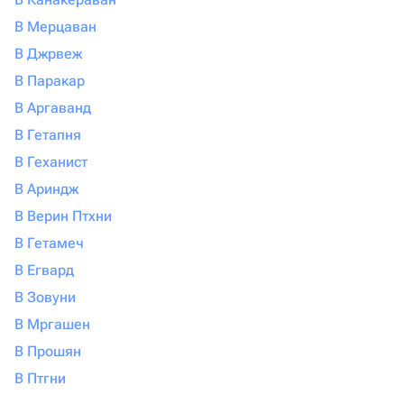
В Мерцаван
В Джрвеж
В Паракар
В Аргаванд
В Гетапня
В Геханист
В Ариндж
В Верин Птхни
В Гетамеч
В Егвард
В Зовуни
В Мргашен
В Прошян
В Птгни