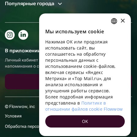
Популярные города
×
Мы используем сookie
RUSSIAN
Нажимая ОК или продолжая
ENGLISH
использовать сайт, вы
В приложении еще удобнее!
UKRAINIAN
соглашаетесь на обработку
персональных данных с
Личный кабинет получателя, больше бонусов за покупки и
PORTUGUESE
использованием cookie-файлов,
напоминания о событиях
включая сервисы «Яндекс
SPANISH
Метрика» и «Top Mail.ru», для
Скачать приложение
анализа использования и
HUNGARIAN
улучшения работы сервисов.
ITALIAN
Более подробная информация
представлена в
Политике в
FRENCH
© Flowwow, inc
отношении файлов cookie Flowwow
TURKISH
Условия
OK
GERMAN
Обработка персональных данных
POLISH