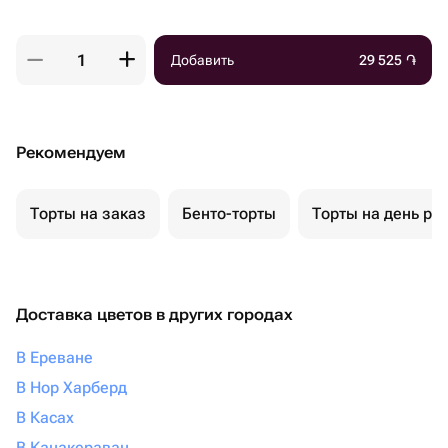
Добавить
29 525
֏
Рекомендуем
Торты на заказ
Бенто-торты
Торты на день ро
Доставка цветов в других городах
В Ереване
В Нор Харберд
В Касах
В Канакераван