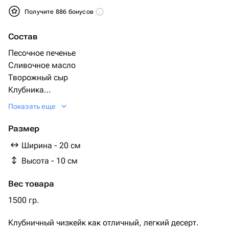
Получите 886 бонусов
Состав
Песочное печенье
Сливочное масло
Творожный сыр
Клубника
Сахар
Показать еще
Желатин
Коробка
Размер
Атласная лента
Ширина - 20 см
Высота - 10 см
Вес товара
1500 гр.
Клубничный чизкейк как отличный, легкий десерт.