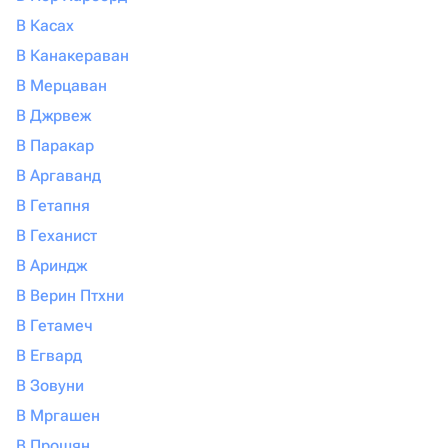
В Касах
В Канакераван
В Мерцаван
В Джрвеж
В Паракар
В Аргаванд
В Гетапня
В Геханист
В Ариндж
В Верин Птхни
В Гетамеч
В Егвард
В Зовуни
В Мргашен
В Прошян