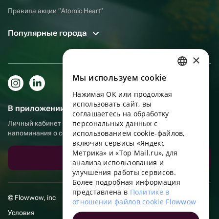
Правила акции “Atomic Heart”
Популярные города
×
Мы используем сookie
RUSSIAN
Нажимая ОК или продолжая
ENGLISH
использовать сайт, вы
В приложении еще удобнее!
UKRAINIAN
соглашаетесь на обработку
персональных данных с
Личный кабинет получателя, больше бонусов за покупки и
PORTUGUESE
использованием cookie-файлов,
напоминания о событиях
включая сервисы «Яндекс
SPANISH
Метрика» и «Top Mail.ru», для
Скачать приложение
анализа использования и
HUNGARIAN
улучшения работы сервисов.
ITALIAN
Более подробная информация
представлена в
Политике в
FRENCH
© Flowwow, inc
отношении файлов cookie Flowwow
TURKISH
Условия