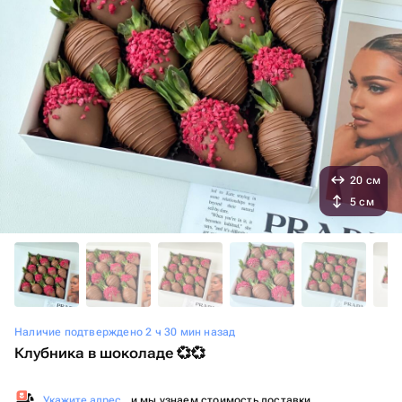
20 см
5 см
Наличие подтверждено 2 ч 30 мин назад
Клубника в шоколаде 💞💞
Укажите адрес
, и мы узнаем стоимость доставки