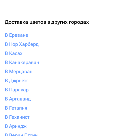
Доставка цветов в других городах
В Ереване
В Нор Харберд
В Касах
В Канакераван
В Мерцаван
В Джрвеж
В Паракар
В Аргаванд
В Гетапня
В Геханист
В Ариндж
В Верин Птхни