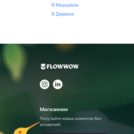
В Мерцаван
В Джрвеж
Магазинам
Получайте новых клиентов без
вложений!