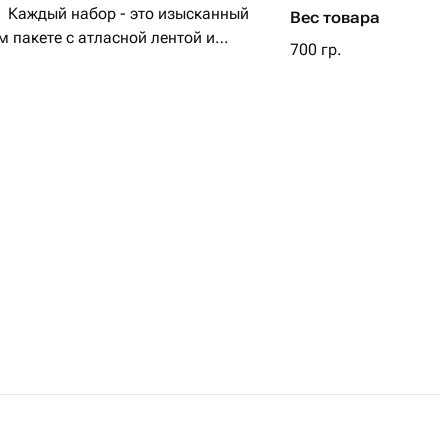
ый
Вес товара
 пакете с атласной лентой и
700 гр.
утки. Храните их в холодильнике
ред употреблением подержите их при
тобы шоколад растаял и раскрыл