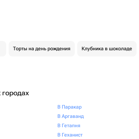
Торты на день рождения
Клубника в шоколаде
х городах
В Паракар
В Аргаванд
В Гетапня
В Геханист