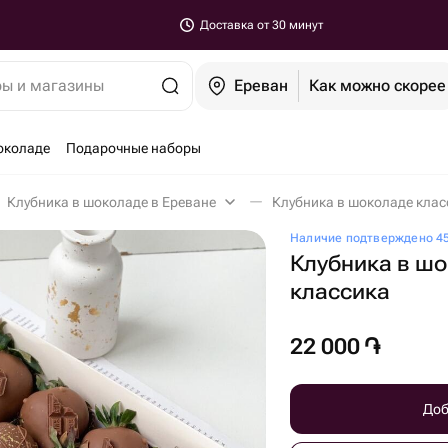
Доставка от 30 минут
ры и магазины
Ереван
Как можно скорее
околаде
Подарочные наборы
Клубника в шоколаде в Ереване
Клубника в шоколаде клас
Наличие подтверждено 45
Клубника в ш
классика
22 000
֏
Доб