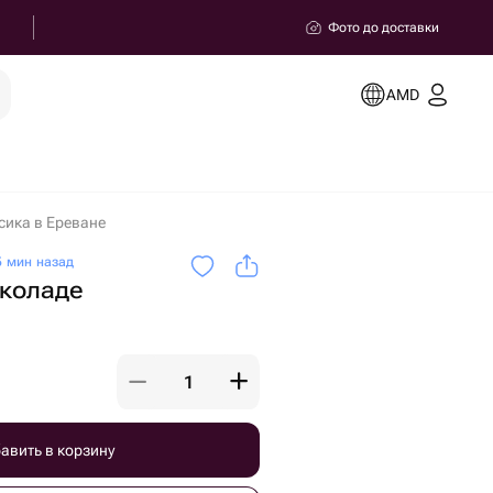
Фото до доставки
AMD
сика в Ереване
 мин назад
околаде
авить в корзину