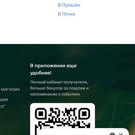
В Прошян
В Птгни
В приложении еще
удобнее!
Личный кабинет получателя,
больше бонусов за покупки и
 магазин
напоминания о событиях
кции
rt”
×