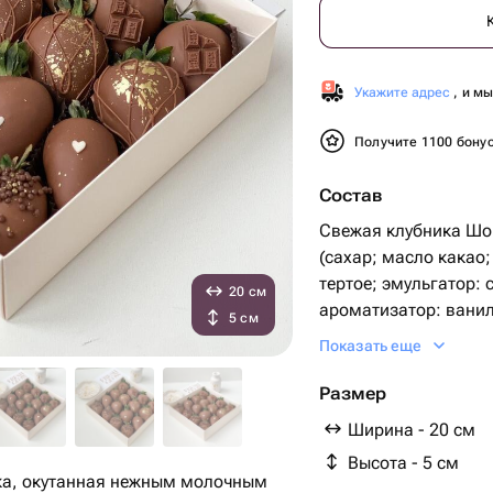
Укажите адрес
, и м
Получите 1100 бону
Состав
Свежая клубника Шоколад молочный Callebaut
(сахар; масло какао;
тертое; эмульгатор:
20 см
ароматизатор: ваниль.) Шоколадные р
5 см
шарики Пищевое золото Кондитерская посыпка
Показать еще
сердечки
Размер
Ширина - 20 см
Высота - 5 см
ика, окутанная нежным молочным