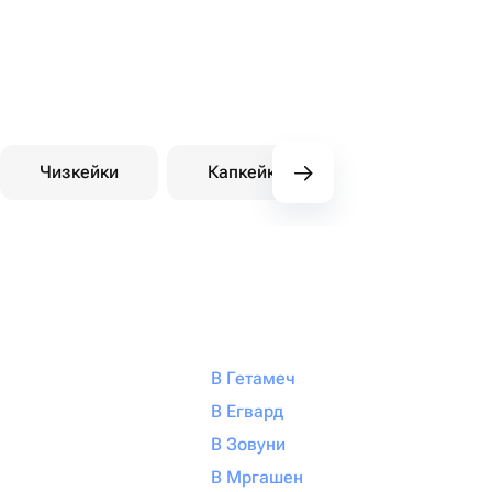
Чизкейки
Капкейки
Десерты на зака
В Гетамеч
В Егвард
В Зовуни
В Мргашен