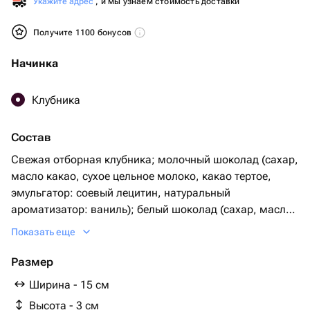
Укажите адрес
, и мы узнаем стоимость доставки
Получите 1100 бонусов
Начинка
Клубника
Состав
Свежая отборная клубника; молочный шоколад (сахар,
масло какао, сухое цельное молоко, какао тертое,
эмульгатор: соевый лецитин, натуральный
ароматизатор: ваниль); белый шоколад (сахар, масло
какао 27,4%, сухое цельное молоко, эмульгатор:
Показать еще
соевый лецитин, ароматизатор натуральный: ваниль)
Элементы кондитерского дизайна: - сублимированная
Размер
клубника Клубника в шоколаде, пищевая ценность на
Ширина - 15 см
100 гр продукта: белки - 3.57 г, жиры - 14.71 г,
Высота - 3 см
углеводы - 59.14 г, энергетическая ценность - 326.53