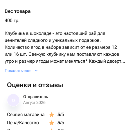
ккал/1366 кДж
Вес товара
400 гр.
Клубника в шоколаде - это настоящий рай для
ценителей сладкого и уникальных подарков.
Количество ягод в наборе зависит от ее размера 12
или 16 шт. Свежую клубнику нам поставляют каждое
утро и размер ягоды может меняться* Каждый десерт в
коробочке мы оформляем атласной лентой, кладем
Показать еще
инструкцию по хранению, добавляем открытку с
Вашим пожеланием (по запросу) и отправляем в
Оценки и отзывы
крафт-пакете с именным логотипом. Рекомендуем
насладиться десертом в течении первых 12 часов
Отправитель
О
после получения. При необходимости хранить в
Август 2026
холодильнике при температурном режиме от +5 до
Сервис магазина
5
/5
+10С не более суток. Перед употреблением подержать
Цена/Качество
5
/5
при комнатной температуре 15 минут. Приятного