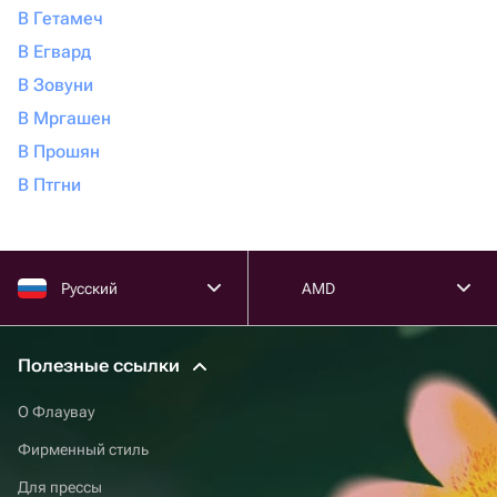
В Гетамеч
В Егвард
В Зовуни
В Мргашен
В Прошян
В Птгни
Русский
AMD
Полезные ссылки
О Флаувау
Фирменный стиль
Для прессы