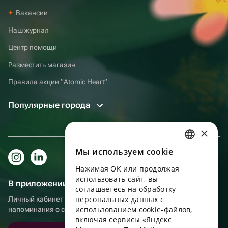
Вакансии
Наш журнал
Центр помощи
Разместить магазин
Правила акции “Atomic Heart”
Популярные города
×
Мы используем сookie
RUSSIAN
Нажимая ОК или продолжая
ENGLISH
использовать сайт, вы
В приложении еще удобнее!
UKRAINIAN
соглашаетесь на обработку
персональных данных с
Личный кабинет получателя, больше бонусов за покупки и
PORTUGUESE
использованием cookie-файлов,
напоминания о событиях
включая сервисы «Яндекс
SPANISH