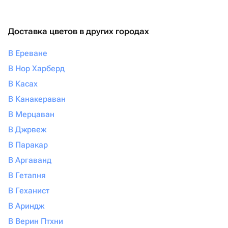
Доставка цветов в других городах
В Ереване
В Нор Харберд
В Касах
В Канакераван
В Мерцаван
В Джрвеж
В Паракар
В Аргаванд
В Гетапня
В Геханист
В Ариндж
В Верин Птхни