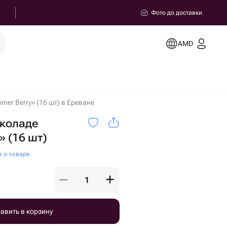
Фото до доставки
AMD
er Berry» (16 шт) в Ереване
околаде
» (16 шт)
а о товаре
авить в корзину