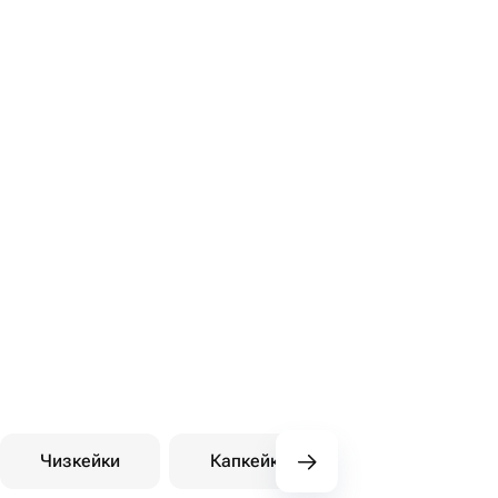
Чизкейки
Капкейки
Десерты на зака