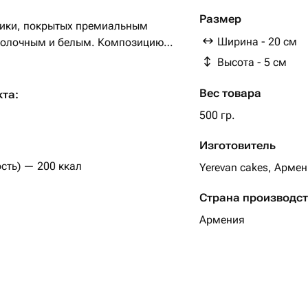
Размер
ники, покрытых премиальным
Ширина - 20 см
молочным и белым. Композицию
 хрустящие орешки, яркие посыпки
Высота - 5 см
ый подарок для любого случая!
Вес товара
кта:
ратуре +4°C
500 гр.
атной температуре 10 минут
Изготовитель
сть) — 200 ккал
Yerevan cakes, Арме
 полностью — оформление и
ся, но количество в наборе
Страна производс
Армения