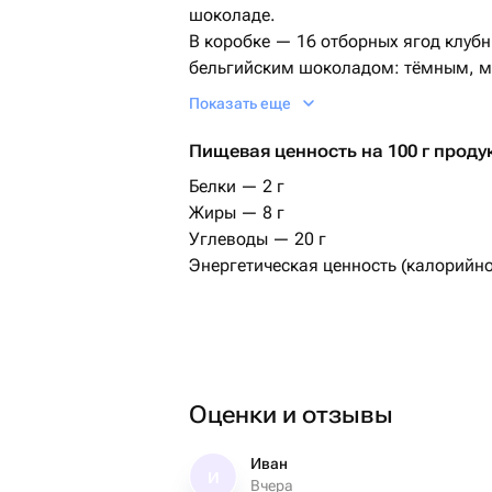
шоколаде.
В коробке — 16 отборных ягод клуб
бельгийским шоколадом: тёмным, 
дополняют сублимированные ягоды,
Показать еще
и другие вкусные топпинги. Идеальн
Пищевая ценность на 100 г проду
Хранение: в холодильнике при темпе
Белки — 2 г
Перед подачей: подержите при комн
Жиры — 8 г
Срок годности: 18 часов
Углеводы — 20 г
Энергетическая ценность (калорийно
Важно: коробка всегда заполняется
размер ягод могут немного отличать
неизменно: 16 шт.
Оценки и отзывы
Иван
И
Вчера