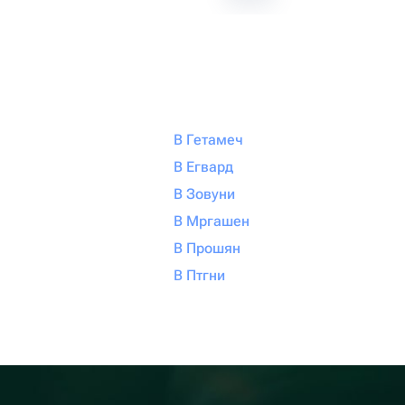
В Гетамеч
В Егвард
В Зовуни
В Мргашен
В Прошян
В Птгни