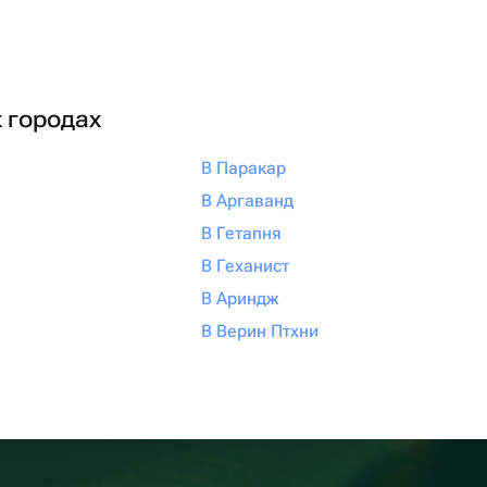
х городах
В Паракар
В Аргаванд
В Гетапня
В Геханист
В Ариндж
В Верин Птхни