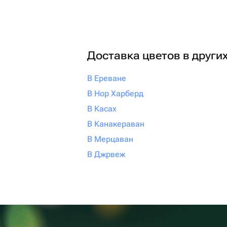
Доставка цветов в други
В Ереване
В Нор Харберд
В Касах
В Канакераван
В Мерцаван
В Джрвеж