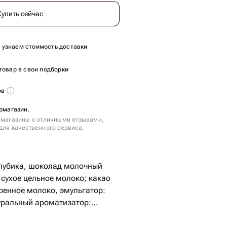
Купить сейчас
ы узнаем стоимость доставки
товар в свои подборки
ов
ермагазин.
 магазины с отличными отзывами,
для качественного сервиса.
олубика, шоколад молочный
 сухое цельное молоко; какао
иренное молоко, эмульгатор:
уральный ароматизатор: