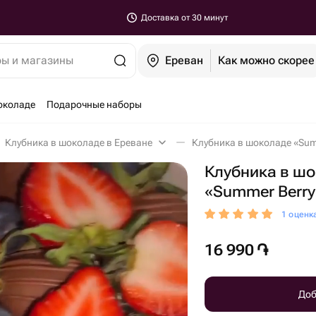
Доставка от 30 минут
ры и магазины
Ереван
Как можно скорее
околаде
Подарочные наборы
Клубника в шоколаде в Ереване
Клубника в шоколаде «Summ
Клубника в ш
«Summer Berry
1 оценк
16 990
֏
Доб