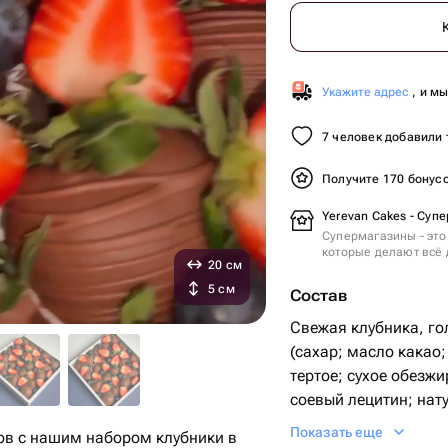
Укажите адрес
, и м
7 человек добавили 
Получите 170 бонус
Yerevan Cakes - Суп
Супермагазины - это
которые делают всё 
20 см
5 см
Состав
Свежая клубника, г
(сахар; масло какао;
тертое; сухое обезж
соевый лецитин; нат
ваниль).
Показать еще
сов с нашим набором клубники в