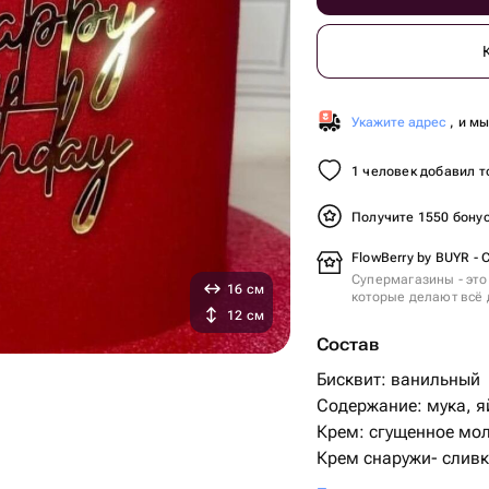
Укажите адрес
, и м
1 человек добавил т
Получите 1550 бону
FlowBerry by BUYR -
Супермагазины - это
16 см
которые делают всё 
12 см
Состав
Бисквит: ванильный
Содержание: мука, я
Крем: сгущенное мо
Крем снаружи- сливк
Начинка: с вафлями