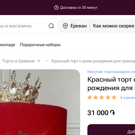
Доставка от 30 минут
ры и магазины
Ереван
Как можно скорее
околаде
Подарочные наборы
Торты в Ереване
Красный торт с днем рождения для принце
Наличие подтверждено с
Красный торт 
рождения для
4 оценк
31 000
֏
Доб