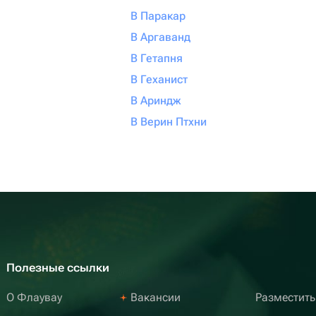
В Паракар
В Аргаванд
В Гетапня
В Геханист
В Ариндж
В Верин Птхни
Полезные ссылки
О Флаувау
Вакансии
Разместить