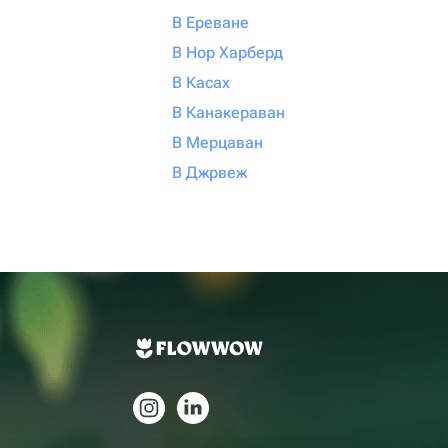
В Ереване
В Нор Харберд
В Касах
В Канакераван
В Мерцаван
В Джрвеж