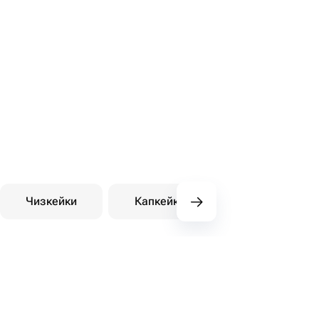
Чизкейки
Капкейки
Десерты на зака