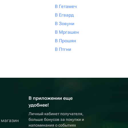
В Гетамеч
В Егвард
В Зовуни
В Мргашен
В Прошян
В Птгни
В приложении еще
удобнее!
Личный кабинет получателя,
больше бонусов за покупки и
 магазин
напоминания о событиях