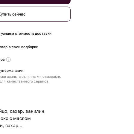
Купить сейчас
ы узнаем стоимость доставки
овар в свои подборки
сов
 Супермагазин.
 магазины с отличными отзывами,
для качественного сервиса.
йцо, сахар, ванилин,
локо с маслом
и, сахар
, шоколадными шариками