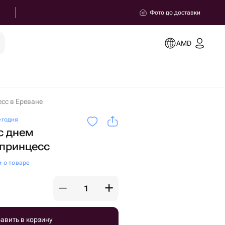
Фото до доставки
AMD
сс в Ереване
егодня
с днем
 принцесс
и о товаре
авить в корзину