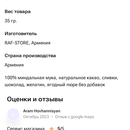
Каждый макарон — это маленький десерт с большим
Вес товара
характером ✨
Идеально для подарка, комплимента или сладкого
35 гр.
момента для себя.
Изготовитель
RAF-STORE, Армения
Страна производства
Армения
100% миндальная мука, натуральное какао, сливки,
шоколад, желатин, ягодный пюре без добавок
Оценки и отзывы
Aram Hovhannisyan
A
Октябрь 2023
•
Отзыв с google maps
Сервис магазина
5
/5