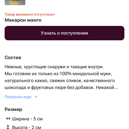
Товар временно отсутствует
Макарон манго
Узнать о поступлении
Состав
Нежные, хрустящие снаружи и тающие внутри.
Мы готовим их только из 100% миндальной муки,
натурального какао, свежих сливок, качественного
шоколада и фруктовых пюре без добавок. Никакой
химии — только чистый вкус.
Показать еще
Манго — яркий тропический вкус с сердцевиной из
Размер
свежего манго. Солнечное настроение в одном
Ширина - 5 см
макароне.
Высота - 2 см