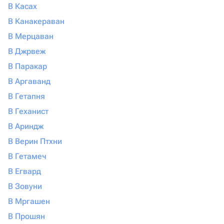
В Касах
В Канакераван
В Мерцаван
В Джрвеж
В Паракар
В Аргаванд
В Гетапня
В Геханист
В Ариндж
В Верин Птхни
В Гетамеч
В Егвард
В Зовуни
В Мргашен
В Прошян