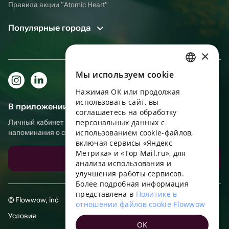
Правила акции “Atomic Heart”
Популярные города
×
Мы используем сookie
RUSSIAN
Нажимая ОК или продолжая
ENGLISH
использовать сайт, вы
В приложении еще удобнее!
UKRAINIAN
соглашаетесь на обработку
персональных данных с
Личный кабинет получателя, больше бонусов за покупки и
PORTUGUESE
использованием cookie-файлов,
напоминания о событиях
включая сервисы «Яндекс
SPANISH
Метрика» и «Top Mail.ru», для
Скачать приложение
анализа использования и
HUNGARIAN
улучшения работы сервисов.
ITALIAN
Более подробная информация
представлена в
Политике в
FRENCH
© Flowwow, inc
отношении файлов cookie Flowwow
TURKISH
Условия
OK