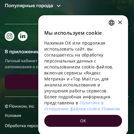
Популярные города
×
Мы используем сookie
RUSSIAN
Нажимая ОК или продолжая
ENGLISH
использовать сайт, вы
В приложении еще удобнее!
UKRAINIAN
соглашаетесь на обработку
персональных данных с
Личный кабинет получателя, больше бонусов за покупки и
PORTUGUESE
использованием cookie-файлов,
напоминания о событиях
включая сервисы «Яндекс
SPANISH
Метрика» и «Top Mail.ru», для
Скачать приложение
анализа использования и
HUNGARIAN
улучшения работы сервисов.
ITALIAN
Более подробная информация
представлена в
Политике в
FRENCH
© Flowwow, inc
отношении файлов cookie Flowwow
TURKISH
Условия
OK
GERMAN
Обработка персональных данных