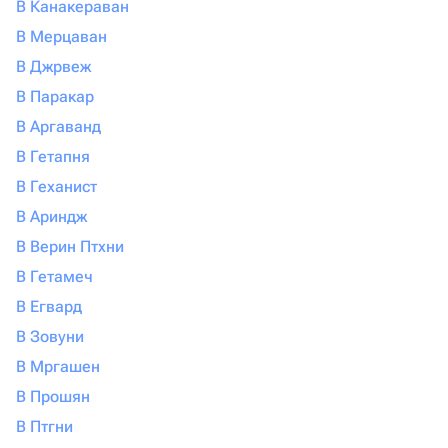
В Канакераван
В Мерцаван
В Джрвеж
В Паракар
В Аргаванд
В Гетапня
В Геханист
В Ариндж
В Верин Птхни
В Гетамеч
В Егвард
В Зовуни
В Мргашен
В Прошян
В Птгни