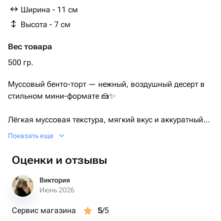
Ширина - 11 см
Высота - 7 см
Вес товара
500 гр.
Муссовый бенто-торт — нежный, воздушный десерт в
стильном мини-формате 🍰✨
Лёгкая муссовая текстура, мягкий вкус и аккуратный
дизайн делают его отличным выбором для небольшого
Показать еще
праздника.
Оценки и отзывы
Вы можете выбрать любой цвет покрытия, а также
подобрать топпер из имеющихся в наличии 🎨🎀
Виктория
*Обратите внимание: топпер может незначительно
Июнь 2026
отличаться от представленного на фото.*
Сервис магазина
5
/5