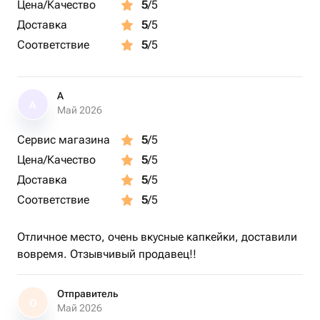
Цена/Качество
5
/5
Подходит для 2–3 человек
Вес: 500 г
Доставка
5
/5
Соответствие
5
/5
Торт поставляется в праздничной упаковке.
Каждый десерт аккуратно оформлен: свечка и лента
создают эффект настоящего сюрприза. Даже до
А
А
открытия упаковки видно, что этот подарок особенный!
Май 2026
Сервис магазина
5
/5
Цена/Качество
5
/5
Доставка
5
/5
Соответствие
5
/5
Отличное место, очень вкусные капкейки, доставили
вовремя. Отзывчивый продавец!!
Отправитель
О
Май 2026