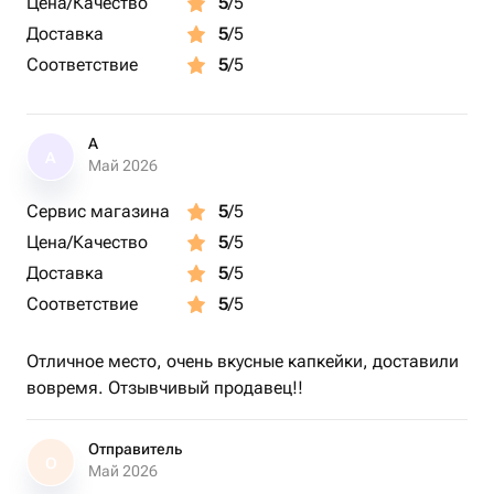
Цена/Качество
5
/5
🎨 Индивидуальный дизайн
🎁 Возможность добавить топпер или фигурку
Доставка
5
/5
💌 Подходит для любого повода — от признания до
Соответствие
5
/5
комплимента
А
А
Май 2026
Сервис магазина
5
/5
Цена/Качество
5
/5
Доставка
5
/5
Соответствие
5
/5
Отличное место, очень вкусные капкейки, доставили
вовремя. Отзывчивый продавец!!
Отправитель
О
Май 2026