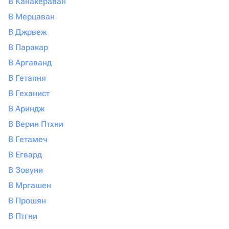
В Канакераван
В Мерцаван
В Джрвеж
В Паракар
В Аргаванд
В Гетапня
В Геханист
В Ариндж
В Верин Птхни
В Гетамеч
В Егвард
В Зовуни
В Мргашен
В Прошян
В Птгни