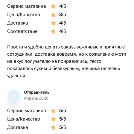
Сервис магазина
4
/5
Цена/Качество
3
/5
Доставка
4
/5
Соответствие
4
/5
Просто и удобно делать заказ, вежливые и приятные
сотрудники, доставка вовремя, но к сожалению моти
на вкус получателю не понравились, тесто
показалось сухим и безвкусным, начинка не очень
удачной.
Отправитель
О
Апрель 2026
Сервис магазина
5
/5
Цена/Качество
5
/5
Доставка
5
/5