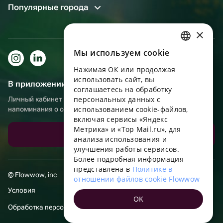
Популярные города
×
Мы используем сookie
RUSSIAN
Нажимая ОК или продолжая
ENGLISH
использовать сайт, вы
В приложении еще удобнее!
UKRAINIAN
соглашаетесь на обработку
персональных данных с
Личный кабинет получателя, больше бонусов за покупки и
PORTUGUESE
использованием cookie-файлов,
напоминания о событиях
включая сервисы «Яндекс
SPANISH
Метрика» и «Top Mail.ru», для
Скачать приложение
анализа использования и
HUNGARIAN
улучшения работы сервисов.
ITALIAN
Более подробная информация
представлена в
Политике в
FRENCH
© Flowwow, inc
отношении файлов cookie Flowwow
TURKISH
Условия
OK
GERMAN
Обработка персональных данных