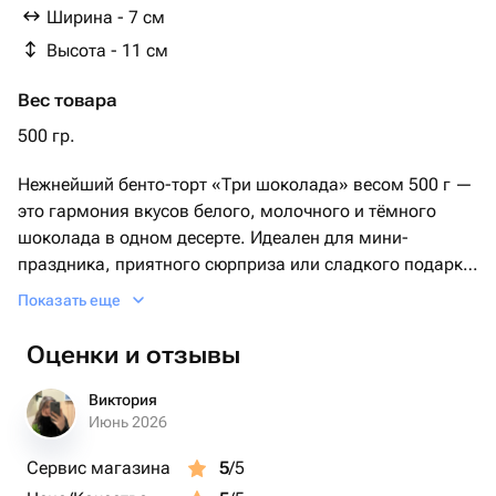
Ширина - 7 см
Высота - 11 см
Вес товара
500 гр.
Нежнейший бенто-торт «Три шоколада» весом 500 г —
это гармония вкусов белого, молочного и тёмного
шоколада в одном десерте. Идеален для мини-
праздника, приятного сюрприза или сладкого подарка
без повода.
Показать еще
Можно выбрать любой цвет, добавить топпер или
Оценки и отзывы
шоколадную фигурку, чтобы подчеркнуть настроение и
сделать торт особенным.
Виктория
Июнь 2026
Особенности:
Сервис магазина
5
/5
🍰 Вес — 500 г