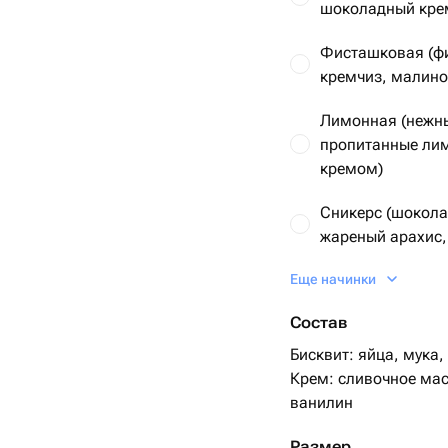
шоколадный крем
Фисташковая (ф
кремчиз, малино
Лимонная (нежн
пропитанные ли
кремом)
Сникерс (шокола
 день рождения, юбилей,
жареный арахис,
близкого человека.
Еще начинки
Рафаэлло (ванил
ете написать нам в чат — обсудим
крем, миндаль, 
Состав
идуальный дизайн.
Красный бархат (
Бисквит: яйца, мука,
торты с любовью и вниманием к
Крем: сливочное мас
раздник особенным!
ванилин
Размер