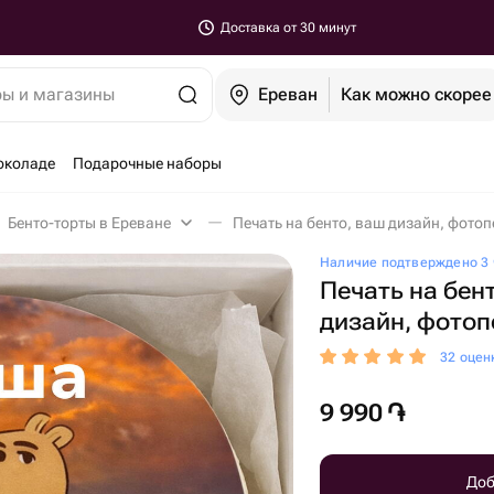
Доставка от 30 минут
ры и магазины
Ереван
Как можно скорее
околаде
Подарочные наборы
Бенто-торты в Ереване
Печать на бенто, ваш дизайн, фотоп
Наличие подтверждено 3 
Печать на бен
дизайн, фотоп
32 оцен
9 990
֏
Доб