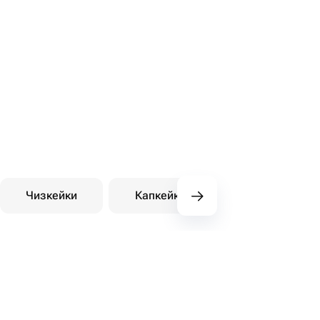
Чизкейки
Капкейки
Десерты на зака