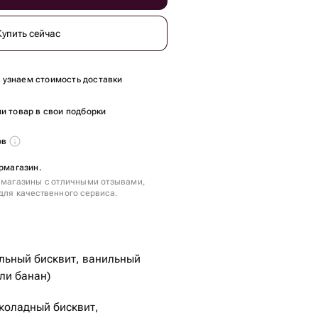
Купить сейчас
ы узнаем стоимость доставки
и товар в свои подборки
ов
ермагазин.
 магазины с отличными отзывами,
для качественного сервиса.
льный бисквит, ванильный
ли банан)
коладный бисквит,