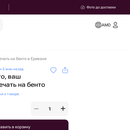
Фото до доставки
AMD
ечать на бенто в Ереване
ч 5 мин назад
то, ваш
ечать на бенто
ки о товаре
авить в корзину