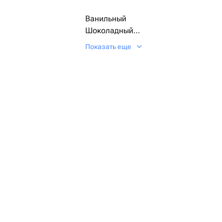
Ванильный
Шоколадный
Фисташковый
Показать еще
Лимонный
Сникерс
Рафаэлло
Красный бархат
🎉 Идеально для любого праздника:
корпоратив или просто сюрприз для 
📩 После оформления заказа вы мож
все детали: надпись, декор и индив
В Yerevan Cakes мы готовим бенто-
каждому пожеланию. Сделаем ваш п