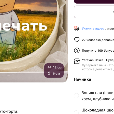
Укажите адрес
, и м
22 человека добавил
Получите 100 бонус
Yerevan Cakes - Суп
Супермагазины - это
12 см
которые делают всё 
6 см
Начинка
Ванильная (вани
крем, клубника и
Шоколадная (шо
то-торта: