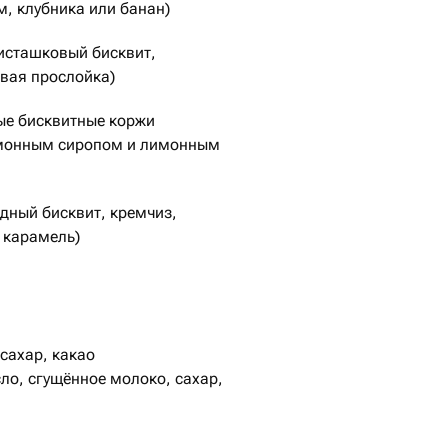
, клубника или банан)
исташковый бисквит,
вая прослойка)
ые бисквитные коржи
монным сиропом и лимонным
дный бисквит, кремчиз,
 карамель)
ьный бисквит, ванильный
кокосовая стружка)
бисквит, кремчиз, сливки)
 сахар, какао
ло, сгущённое молоко, сахар,