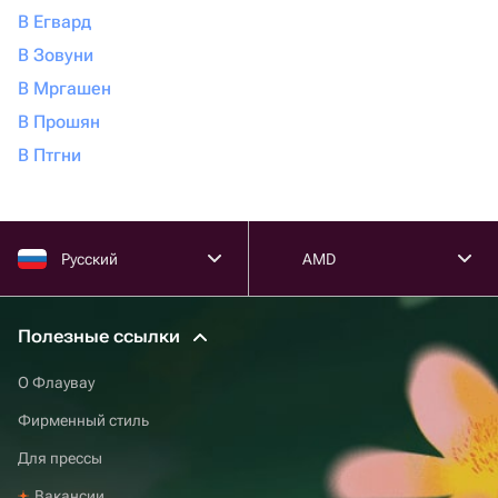
В Егвард
В Зовуни
В Мргашен
В Прошян
В Птгни
Русский
AMD
Полезные ссылки
О Флаувау
Фирменный стиль
Для прессы
Вакансии