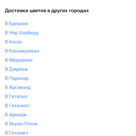
Доставка цветов в других городах
В Ереване
В Нор Харберд
В Касах
В Канакераван
В Мерцаван
В Джрвеж
В Паракар
В Аргаванд
В Гетапня
В Геханист
В Ариндж
В Верин Птхни
В Гетамеч