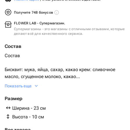
Получите 748 бонусов
FLOWER LAB - Супермагазин.
Супермагазины - это магазины с отличными отзывами, которые
делают всё для качественного сервиса.
Состав
Состав
Бисквит: мука, яйца, сахар, какао крем: сливочное
масло, сгущенное молоко, какао
Показать еще
Крем снаружи: сливки, згущённое молоко
Размер
Два варианта исполнения.
Ширина - 23 см
Высота - 10 см
1) шоколадный бисквит и шоколадный крем
Вес товара