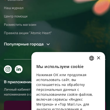
Наш журнал
Центр помощи
Разместить магазин
Правила акции “Atomic Heart”
Популярные города
×
Мы используем сookie
RUSSIAN
Нажимая ОК или продолжая
ENGLISH
использовать сайт, вы
В приложении еще удобнее!
UKRAINIAN
соглашаетесь на обработку
персональных данных с
Личный кабинет получателя, больше бонусов за покупки и
PORTUGUESE
использованием cookie-файлов,
напоминания о событиях
включая сервисы «Яндекс
SPANISH
Метрика» и «Top Mail.ru», для
Скачать приложение
анализа использования и
HUNGARIAN