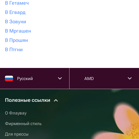
В Гетамеч
В Егвард
В Зовуни
В Мргашен
В Прошян
В Птгни
Русский
AMD
Полезные ссылки
О Флаувау
Фирменный стиль
Для прессы