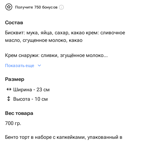
Получите 750 бонусов
Состав
Бисквит: мука, яйца, сахар, какао крем: сливочное
масло, сгущенное молоко, какао
Крем снаружи: сливки, згущённое молоко
Показать еще
Два варианта исполнения.
Размер
1) шоколадный бисквит и шоколадный крем
Ширина - 23 см
Высота - 10 см
2) ванильный бисквит, ванильный крем.
Вес товара
По умолчанию поставляется первый вариант.
700 гр.
Необходимый Вариант можно указать комментарием
Бенто торт в наборе с капкейками, упакованный в
при заказе, либо сообщением.