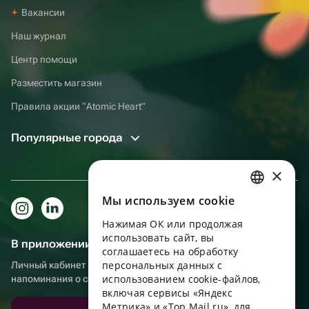
Вакансии
Наш журнал
Центр помощи
Разместить магазин
Правила акции “Atomic Heart”
Популярные города
×
Мы используем сookie
RUSSIAN
Нажимая ОК или продолжая
ENGLISH
использовать сайт, вы
В приложении еще удобнее!
UKRAINIAN
соглашаетесь на обработку
персональных данных с
Личный кабинет получателя, больше бонусов за покупки и
PORTUGUESE
использованием cookie-файлов,
напоминания о событиях
включая сервисы «Яндекс
SPANISH
Метрика» и «Top Mail.ru», для