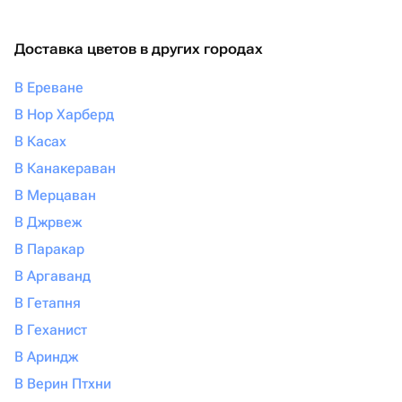
Доставка цветов в других городах
В Ереване
В Нор Харберд
В Касах
В Канакераван
В Мерцаван
В Джрвеж
В Паракар
В Аргаванд
В Гетапня
В Геханист
В Ариндж
В Верин Птхни