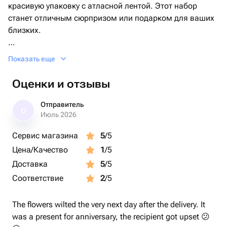
красивую упаковку с атласной лентой. Этот набор
станет отличным сюрпризом или подарком для ваших
Дизайн также можно обговорить после оформления
близких.
заказа.
Наш бенто торт можно подарить на любое
Показать еще
мероприятие день рождения, встречу друзей или
романтический вечер. Он также подойдет, чтобы
Оценки и отзывы
показать знак внимания и признаться в любви своей
второй половинке.
Отправитель
О
Июль 2026
Наш бенто торт и капкейки упакованы в красивую
Сервис магазина
5
/5
коробку с окошком и украшены атласной лентой.
Цена/Качество
1
/5
Просто представьте, какое ощущение праздника и
радости они принесут при развязывании этой
Доставка
5
/5
прекрасной упаковки!
Соответствие
2
/5
The flowers wilted the very next day after the delivery. It
was a present for anniversary, the recipient got upset 😕