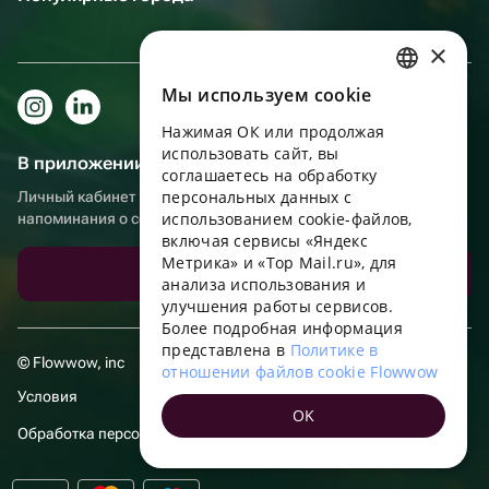
×
Мы используем сookie
RUSSIAN
Нажимая ОК или продолжая
ENGLISH
использовать сайт, вы
В приложении еще удобнее!
UKRAINIAN
соглашаетесь на обработку
персональных данных с
Личный кабинет получателя, больше бонусов за покупки и
PORTUGUESE
использованием cookie-файлов,
напоминания о событиях
включая сервисы «Яндекс
SPANISH
Метрика» и «Top Mail.ru», для
Скачать приложение
анализа использования и
HUNGARIAN
улучшения работы сервисов.
ITALIAN
Более подробная информация
представлена в
Политике в
FRENCH
© Flowwow, inc
отношении файлов cookie Flowwow
TURKISH
Условия
OK
GERMAN
Обработка персональных данных
POLISH