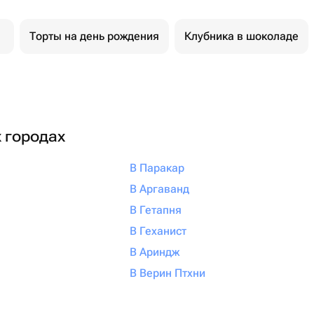
Торты на день рождения
Клубника в шоколаде
х городах
В Паракар
В Аргаванд
В Гетапня
В Геханист
В Ариндж
В Верин Птхни