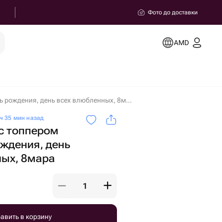
Фото до доставки
AMD
Торт к кружке с топпером love на день рождения, день всех влюбленных, 8мара в Ереване
ч 35 мин назад
 с топпером
ождения, день
ных, 8мара
авить в корзину