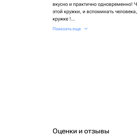
вкусно и практично одновременно! Человек будет пить кофе или чай из
этой кружки, и вспоминать человека,
кружке !
Показать еще
Возможно любая кружка, и любой ди
К кружке можно добавить открытку (в доп товарах огромный выбор),
воздушный шар сердечко и мы ее с
Ягодную начинку можете выбрать из
клубника, вишня). Если не указываете какую ягодную начинку , делаем
по умолчанию любую из указанных
Оценки и отзывы