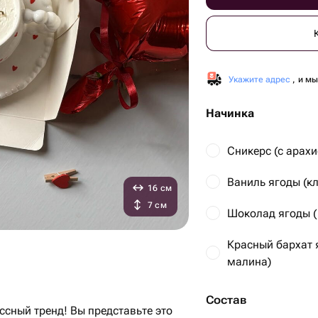
Укажите адрес
, и м
Начинка
Сникерс (с арах
Ваниль ягоды (к
16 см
7 см
Шоколад ягоды (
Красный бархат 
малина)
Состав
ссный тренд! Вы представьте это