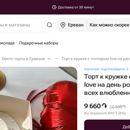
Доставка от 30 минут
ры и магазины
Ереван
Как можно скорее
околаде
Подарочные наборы
Бенто-торты в Ереване
Наличие подтверждено 2 
Торт к кружке
love на день р
всех влюблен
9 660
֏
10 500
֏
Вы сохраните
840
֏
(
8
%
)
Доб