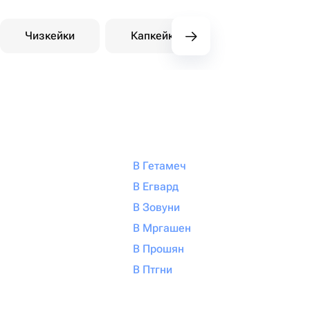
Чизкейки
Капкейки
Десерты на зака
В Гетамеч
В Егвард
В Зовуни
В Мргашен
В Прошян
В Птгни