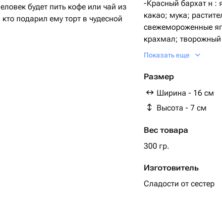
-Красный бархат н : 
какао; мука; растит
 кто подарил ему торт в чудесной
свежемороженные яго
крахмал; творожный 
ванильная паста
зайн!
Показать еще
Ваниль ягоды: молок
Размер
масло; разрыхлител
 радостью подпишем🤍
Ширина - 16 см
пектин; творожный с
Высота - 7 см
натуральная ванильн
 представленных ягод (малина,
Вес товара
-Шоколад ягоды: мука
 ягод.
растительное масло
300 гр.
пектин; сахар; твор
Изготовитель
пудра; ванильная па
Сладости от сестер
-сникерс : мука, яйца
растительное масло;
обжаренный; сахар; 