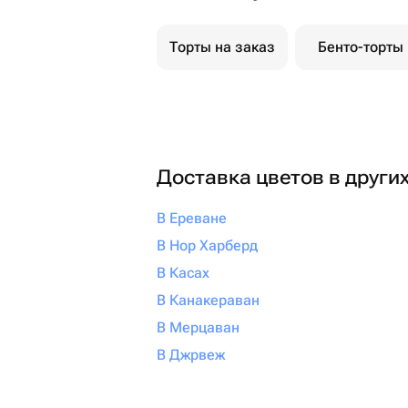
Торты на заказ
Бенто-торты
Доставка цветов в други
В Ереване
В Нор Харберд
В Касах
В Канакераван
В Мерцаван
В Джрвеж