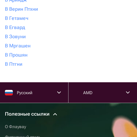
В Верин Птхни
В Гетамеч
В Егвард
В Зовуни
В Мргашен
В Прошян
В Птгни
Русский
AMD
Полезные ссылки
О Флаувау
Фирменный стиль