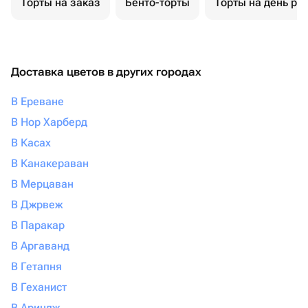
Торты на заказ
Бенто-торты
Торты на день ро
Доставка цветов в других городах
В Ереване
В Нор Харберд
В Касах
В Канакераван
В Мерцаван
В Джрвеж
В Паракар
В Аргаванд
В Гетапня
В Геханист
В Ариндж