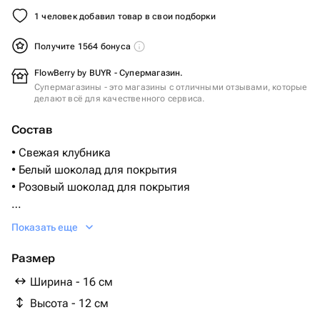
1 человек добавил товар в свои подборки
Получите 1564 бонуса
FlowBerry by BUYR - Супермагазин.
Супермагазины - это магазины с отличными отзывами, которые
делают всё для качественного сервиса.
Состав
• Свежая клубника
• Белый шоколад для покрытия
• Розовый шоколад для покрытия
Как хранить??
Показать еще
• Клубника - очень нежная ягода.
При транспортировки и хранении подарка не стоит его
Размер
трясти и переворачивать.
Ширина - 16 см
• Мы рекомендуем делать заказ на время
Высота - 12 см
непосредственно перед вручением подарка, чтобы он