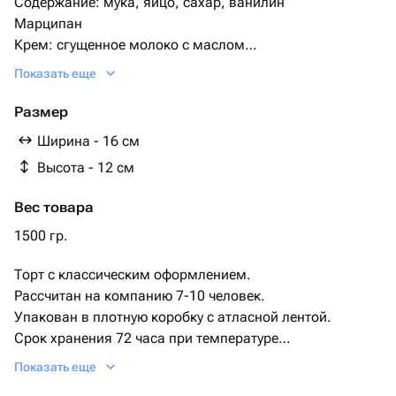
Содержание: мука, яйцо, сахар, ванилин
Марципан
Крем: сгущенное молоко с маслом
Крем снаружи- сливки, сахар
Показать еще
Если хотите шоколадный бисквит укажите в
комментариях
Размер
Ширина - 16 см
Высота - 12 см
Вес товара
1500 гр.
Торт с классическим оформлением.
Рассчитан на компанию 7-10 человек.
Упакован в плотную коробку с атласной лентой.
Срок хранения 72 часа при температуре
+2+6.
Показать еще
Этот изысканный торт с белоснежной глазурью