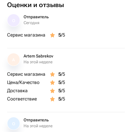
украшен нежными съедобными цветами в оттенках
Оценки и отзывы
оранжевого и коричневого. Художественные красные
брызги придают ему уникальный и стильный вид.
Отправитель
О
Идеально подходит для особых случаев, таких как
Сегодня
свадьбы или юбилеи. Порадуйте своих близких этим
Сервис магазина
5
/5
произведением кулинарного искусства!
Artem Sabrekov
A
На этой неделе
Сервис магазина
5
/5
Цена/Качество
5
/5
Доставка
5
/5
Соответствие
5
/5
Отправитель
О
На этой неделе