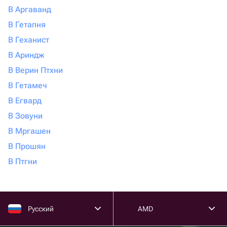
В Аргаванд
В Гетапня
В Геханист
В Ариндж
В Верин Птхни
В Гетамеч
В Егвард
В Зовуни
В Мргашен
В Прошян
В Птгни
Русский
AMD