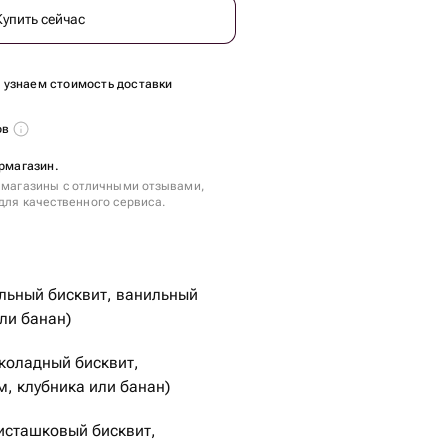
Купить сейчас
ы узнаем стоимость доставки
ов
ермагазин.
 магазины с отличными отзывами,
для качественного сервиса.
льный бисквит, ванильный
ли банан)
коладный бисквит,
, клубника или банан)
исташковый бисквит,