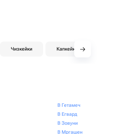
Чизкейки
Капкейки
Десерты на зака
В Гетамеч
В Егвард
В Зовуни
В Мргашен