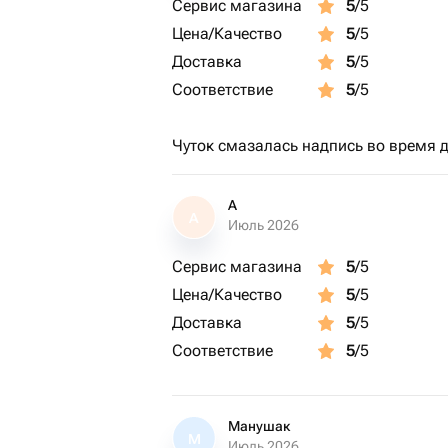
Сервис магазина
5
/5
Цена/Качество
5
/5
Доставка
5
/5
Соответствие
5
/5
Чуток смазалась надпись во время до
А
А
Июль 2026
Сервис магазина
5
/5
Цена/Качество
5
/5
Доставка
5
/5
Соответствие
5
/5
Манушак
М
Июль 2026