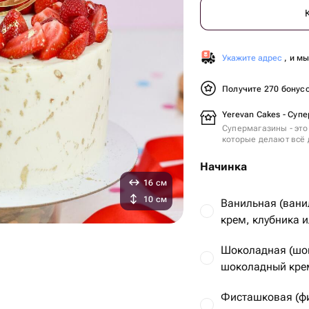
Укажите адрес
, и м
Получите 270 бонус
Yerevan Cakes - Суп
Супермагазины - это
которые делают всё 
Начинка
16 см
10 см
Ванильная (вани
крем, клубника и
Шоколадная (шо
шоколадный крем
Фисташковая (ф