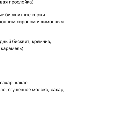
вая прослойка)
ые бисквитные коржи
монным сиропом и лимонным
дный бисквит, кремчиз,
 карамель)
ьный бисквит, ванильный
кокосовая стружка)
бисквит, кремчиз, сливки)
 сахар, какао
ло, сгущённое молоко, сахар,