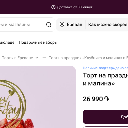
Доставка от 30 минут
ры и магазины
Ереван
Как можно скорее
околаде
Подарочные наборы
Торты в Ереване
Торт на праздник «Клубника и малина» в 
Наличие подтверждено с
Торт на празд
и малина»
26 990
֏
Доб