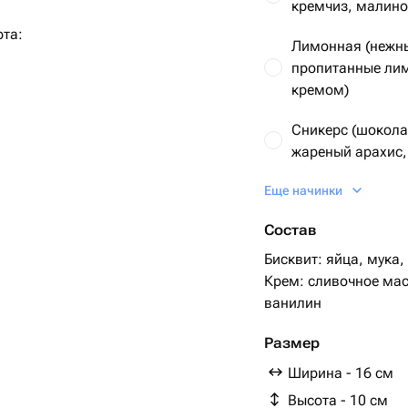
кремчиз, малино
рта:
Лимонная (нежн
пропитанные ли
кремом)
Сникерс (шокола
жареный арахис,
Еще начинки
Рафаэлло (ванил
крем, миндаль, 
Состав
 день рождения, юбилей,
Красный бархат (
Бисквит: яйца, мука,
близкого человека.
Крем: сливочное мас
ете написать нам в чат — обсудим
идуальный дизайн.
Размер
Ширина - 16 см
с любовью и вниманием к каждому
Высота - 10 см
особенным!