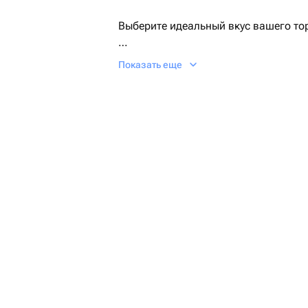
Выберите идеальный вкус вашего то
Ванильный
Показать еще
Шоколадный
Фисташковый
Лимонный
Сникерс
Рафаэлло
Красный бархат
🎉 Идеально для любого праздника:
корпоратив или просто сюрприз для 
📩 После оформления заказа вы мож
все детали: надпись, декор и индив
В Yerevan Cakes мы готовим торты 
пожеланию. Сделаем ваш праздник 