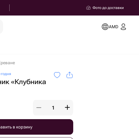
Фото до доставки
AMD
Ереване
егодня
ник «Клубника
авить в корзину