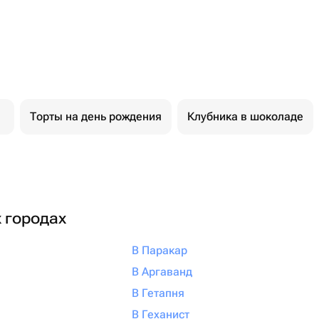
Торты на день рождения
Клубника в шоколаде
х городах
В Паракар
В Аргаванд
В Гетапня
В Геханист