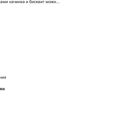
ми начинка и бисквит можно
ния
тва