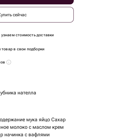
Купить сейчас
ы узнаем стоимость доставки
 товар в свои подборки
сов
убника нателла
содержание мука яйцо Сахар
нное молоко с маслом крем
ар начинка с вафлями