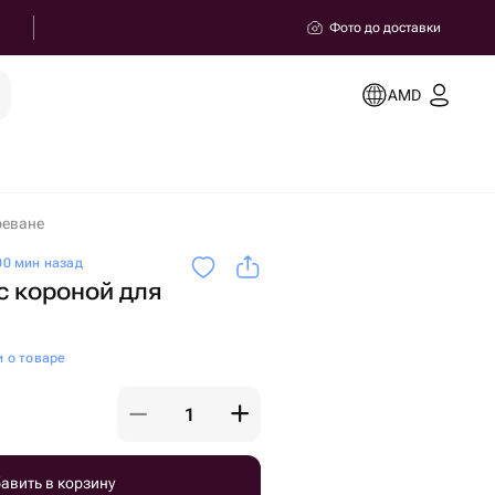
Фото до доставки
AMD
реване
0 мин назад
с короной для
и о товаре
авить в корзину