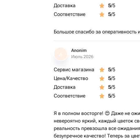
Доставка
5
/5
Соответствие
5
/5
Большое спасибо за оперативность 
Anonim
A
Июль 2026
Сервис магазина
5
/5
Цена/Качество
5
/5
Доставка
5
/5
Соответствие
5
/5
Я в полном восторге! 😍 Даже не ож
невероятно яркий, каждый цветок св
реальность превзошла все ожидания
безупречное качество! Теперь за цве