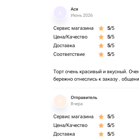
Ася
А
Июнь 2026
Сервис магазина
5
/5
Цена/Качество
5
/5
Доставка
5
/5
Соответствие
5
/5
Торт очень красивый и вкусный. Оче
бережно отнеслись к заказу . общен
Отправитель
О
Вчера
Сервис магазина
5
/5
Цена/Качество
5
/5
Доставка
5
/5