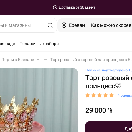
Доставка от 30 минут
ры и магазины
Ереван
Как можно скорее
околаде
Подарочные наборы
Торты в Ереване
Торт розовый с короной для принцесс в Е
Наличие подтверждено 10
Торт розовый 
принцесс🩷
4 оценк
29 000
֏
Доб