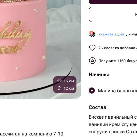
Укажите адрес
, и м
2 человека добавили
Получите 1160 бону
Начинка
16 см
12 см
Малина банан кл
Состав
Бисквит ванильный 
ванилин крем сгуще
снаружи сливки Сах
ассчитан на компанию 7-10