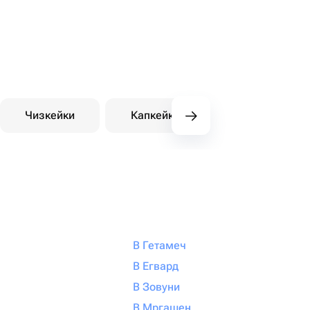
Чизкейки
Капкейки
Десерты на зака
В Гетамеч
В Егвард
В Зовуни
В Мргашен