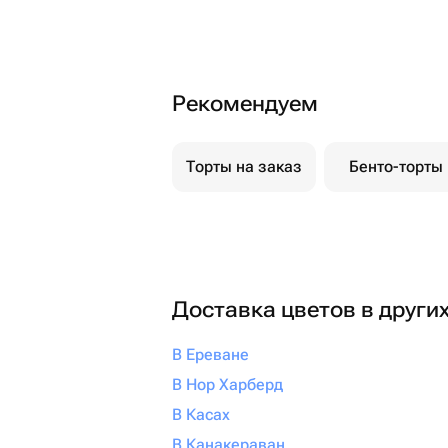
Рекомендуем
Торты на заказ
Бенто-торты
Доставка цветов в други
В Ереване
В Нор Харберд
В Касах
В Канакераван