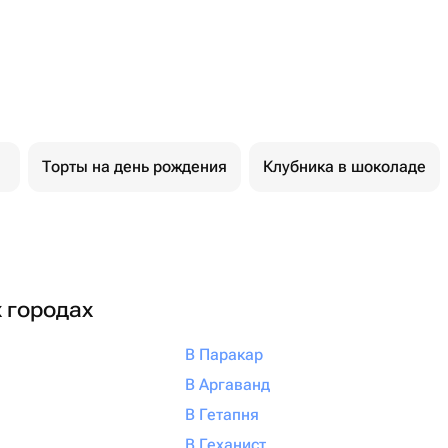
Торты на день рождения
Клубника в шоколаде
х городах
В Паракар
В Аргаванд
В Гетапня
В Геханист