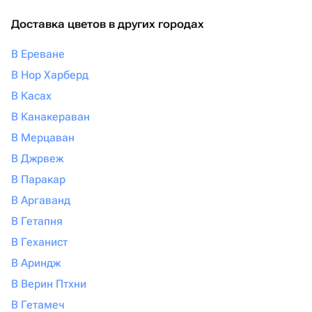
Доставка цветов в других городах
В Ереване
В Нор Харберд
В Касах
В Канакераван
В Мерцаван
В Джрвеж
В Паракар
В Аргаванд
В Гетапня
В Геханист
В Ариндж
В Верин Птхни
В Гетамеч