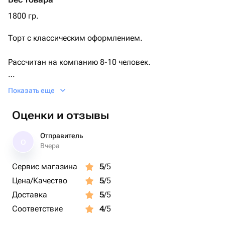
Начинка и бисквит можно
1800 гр.
Торт с классическим оформлением.
изменить
Рассчитан на компанию 8-10 человек.
Упакован в плотную коробку с атласной лентой.
Показать еще
Срок хранения 72 часа при температуре +2+6.
Оценки и отзывы
Отправитель
О
Вчера
Сервис магазина
5
/5
Цена/Качество
5
/5
Доставка
5
/5
Соответствие
4
/5