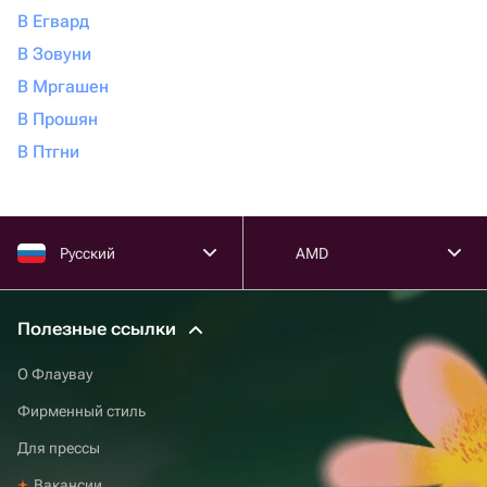
В Егвард
В Зовуни
В Мргашен
В Прошян
В Птгни
Русский
AMD
Полезные ссылки
О Флаувау
Фирменный стиль
Для прессы
Вакансии