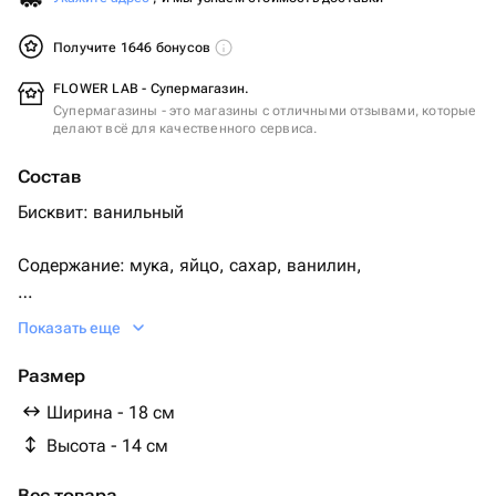
Получите 1646 бонусов
FLOWER LAB - Супермагазин.
Супермагазины - это магазины с отличными отзывами, которые
делают всё для качественного сервиса.
Состав
Бисквит: ванильный
Содержание: мука, яйцо, сахар, ванилин,
Крем: сгущенное молоко с маслом
Показать еще
Крем снаружи сливки, сахар
Размер
Ширина - 18 см
Начинка: с вафлями,
Высота - 14 см
шоколадными шариками
Вес товара