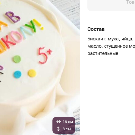
Тов
Состав
Бисквит: мука, яйца,
масло, сгущенное мо
растительные
16 см
8 см