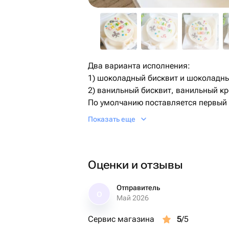
Два варианта исполнения:
1) шоколадный бисквит и шоколадн
2) ванильный бисквит, ванильный кр
По умолчанию поставляется первый 
Необходимый Вариант можно указат
Показать еще
сообщением.
Дизайн также можно обговорить пос
Оценки и отзывы
Отправитель
О
Май 2026
Сервис магазина
5
/5