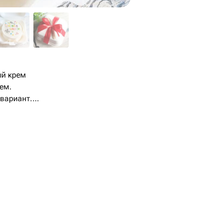
ый крем
ем.
вариант.
ь комментарием при заказе, либо
ле оформления заказа.