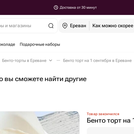
Доставка от 30 минут
ры и магазины
Ереван
Как можно скорее
околаде
Подарочные наборы
Бенто-торты в Ереване
Бенто торт на 1 сентября в Ереване
но вы сможете найти другие
Товар закончился
Бенто торт на 