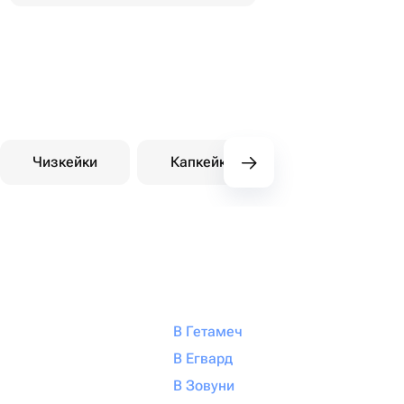
Чизкейки
Капкейки
Десерты на зака
В Гетамеч
В Егвард
В Зовуни