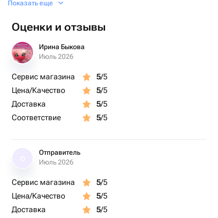
Показать еще
подруги, сестры, коллеги и вызовет бурю
положительных эмоций!
Оценки и отзывы
Ирина Быкова
Июль 2026
Сервис магазина
5
/5
Цена/Качество
5
/5
Доставка
5
/5
Соответствие
5
/5
Отправитель
О
Июль 2026
Сервис магазина
5
/5
Цена/Качество
5
/5
Доставка
5
/5