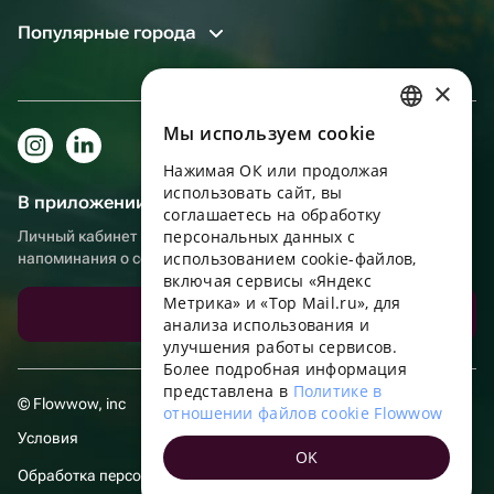
Популярные города
×
Мы используем сookie
RUSSIAN
Нажимая ОК или продолжая
ENGLISH
использовать сайт, вы
В приложении еще удобнее!
UKRAINIAN
соглашаетесь на обработку
персональных данных с
Личный кабинет получателя, больше бонусов за покупки и
PORTUGUESE
использованием cookie-файлов,
напоминания о событиях
включая сервисы «Яндекс
SPANISH
Метрика» и «Top Mail.ru», для
Скачать приложение
анализа использования и
HUNGARIAN
улучшения работы сервисов.
ITALIAN
Более подробная информация
представлена в
Политике в
FRENCH
© Flowwow, inc
отношении файлов cookie Flowwow
TURKISH
Условия
OK
GERMAN
Обработка персональных данных