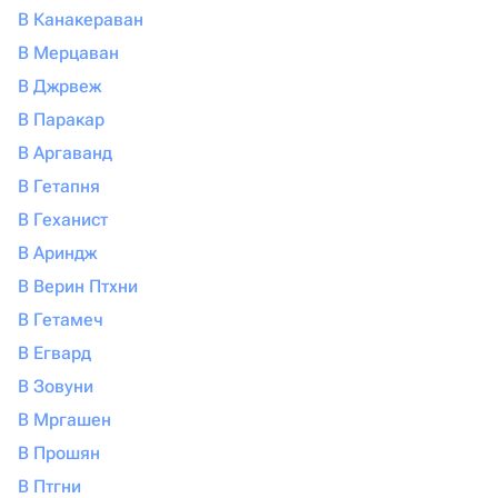
В Канакераван
В Мерцаван
В Джрвеж
В Паракар
В Аргаванд
В Гетапня
В Геханист
В Ариндж
В Верин Птхни
В Гетамеч
В Егвард
В Зовуни
В Мргашен
В Прошян
В Птгни