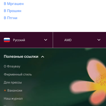
В Мргашен
В Прошян
В Птгни
Русский
AMD
Полезные ссылки
О Флаувау
Фирменный стиль
Для прессы
Вакансии
Наш журнал