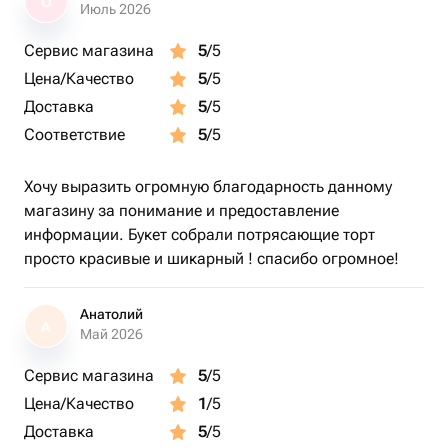
О
Июль 2026
Сервис магазина
5
/5
Цена/Качество
5
/5
Доставка
5
/5
Соответствие
5
/5
Хочу выразить огромную благодарность данному
магазину за понимание и предоставление
информации. Букет собрали потрясающие торт
просто красивые и шикарный ! спасибо огромное!
Анатолий
А
Май 2026
Сервис магазина
5
/5
Цена/Качество
1
/5
Доставка
5
/5