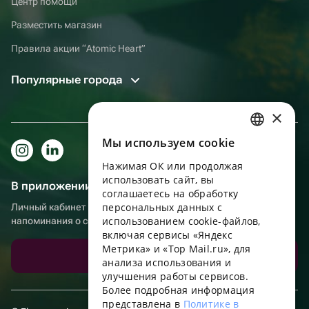
Центр помощи
Разместить магазин
Правила акции “Atomic Heart”
Популярные города
×
Мы используем сookie
RUSSIAN
Нажимая ОК или продолжая
ENGLISH
использовать сайт, вы
В приложении еще удобнее!
UKRAINIAN
соглашаетесь на обработку
персональных данных с
Личный кабинет получателя, больше бонусов за покупки и
PORTUGUESE
использованием cookie-файлов,
напоминания о событиях
включая сервисы «Яндекс
SPANISH
Метрика» и «Top Mail.ru», для
Скачать приложение
анализа использования и
HUNGARIAN
улучшения работы сервисов.
ITALIAN
Более подробная информация
представлена в
Политике в