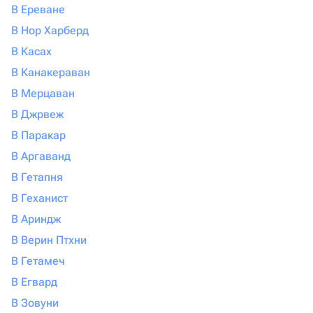
В Ереване
В Нор Харберд
В Касах
В Канакераван
В Мерцаван
В Джрвеж
В Паракар
В Аргаванд
В Гетапня
В Геханист
В Ариндж
В Верин Птхни
В Гетамеч
В Егвард
В Зовуни