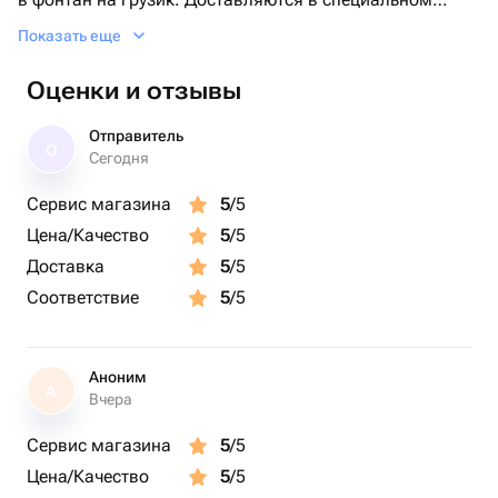
транспортировочном пакете. Комплектация: 1 звезда
Показать еще
золото 2 шара с конфетти золото 3 золото хром.
Оценки и отзывы
Отправитель
О
Сегодня
Сервис магазина
5
/5
Цена/Качество
5
/5
Доставка
5
/5
Соответствие
5
/5
Аноним
А
Вчера
Сервис магазина
5
/5
Цена/Качество
5
/5