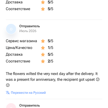
Доставка
5
/5
Соответствие
5
/5
Отправитель
О
Июль 2026
Сервис магазина
5
/5
Цена/Качество
1
/5
Доставка
5
/5
Соответствие
2
/5
The flowers wilted the very next day after the delivery. It
was a present for anniversary, the recipient got upset 😕
😕
Перевести на Русский
Отправитель