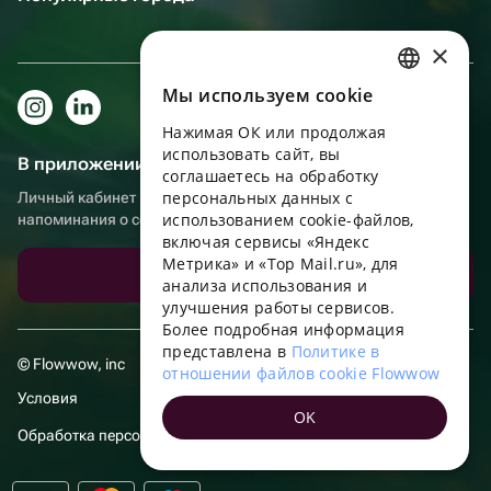
×
Мы используем сookie
RUSSIAN
Нажимая ОК или продолжая
ENGLISH
использовать сайт, вы
В приложении еще удобнее!
UKRAINIAN
соглашаетесь на обработку
персональных данных с
Личный кабинет получателя, больше бонусов за покупки и
PORTUGUESE
использованием cookie-файлов,
напоминания о событиях
включая сервисы «Яндекс
SPANISH
Метрика» и «Top Mail.ru», для
Скачать приложение
анализа использования и
HUNGARIAN
улучшения работы сервисов.
ITALIAN
Более подробная информация
представлена в
Политике в
FRENCH
© Flowwow, inc
отношении файлов cookie Flowwow
TURKISH
Условия
OK
GERMAN
Обработка персональных данных
POLISH