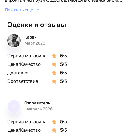
транспортировочном пакете. Комплектация: 1 звезда
Показать еще
золото 2 шара с конфетти золото 3 золото хром.
Оценки и отзывы
Карен
Март 2026
Сервис магазина
5
/5
Цена/Качество
5
/5
Доставка
5
/5
Соответствие
5
/5
Отправитель
О
Февраль 2026
Сервис магазина
5
/5
Цена/Качество
5
/5