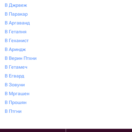
В Джрвеж
В Паракар
В Аргаванд
В Гетапня
В Геханист
В Ариндж
В Верин Птхни
В Гетамеч
В Егвард
В Зовуни
В Мргашен
В Прошян
В Птгни