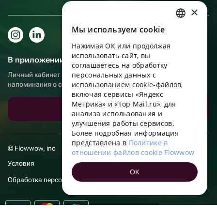
×
Мы используем сookie
RUSSIAN
Нажимая ОК или продолжая
ENGLISH
использовать сайт, вы
В приложении еще удобнее!
UKRAINIAN
соглашаетесь на обработку
персональных данных с
Личный кабинет получателя, больше бонусов за покупки и
PORTUGUESE
использованием cookie-файлов,
напоминания о событиях
включая сервисы «Яндекс
SPANISH
Метрика» и «Top Mail.ru», для
Скачать приложение
анализа использования и
HUNGARIAN
улучшения работы сервисов.
ITALIAN
Более подробная информация
представлена в
Политике в
FRENCH
© Flowwow, inc
отношении файлов cookie Flowwow
TURKISH
Условия
OK
GERMAN
Обработка персональных данных
POLISH