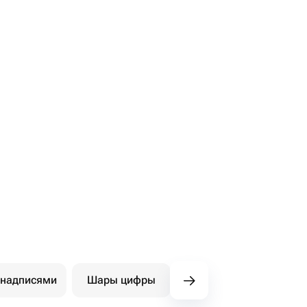
 надписями
Шары цифры
Фигуры
Ша