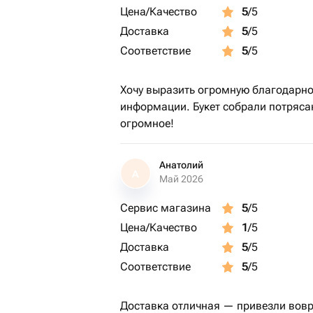
Цена/Качество
5
/5
Доставка
5
/5
Соответствие
5
/5
Хочу выразить огромную благодарно
информации. Букет собрали потряса
огромное!
Анатолий
А
Май 2026
Сервис магазина
5
/5
Цена/Качество
1
/5
Доставка
5
/5
Соответствие
5
/5
Доставка отличная — привезли вовр