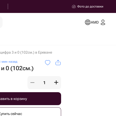
Фото до доставки
AMD
ифра 3 и 0 (102см.) в Ереване
 мин назад
и 0 (102см.)
авить в корзину
Купить сейчас