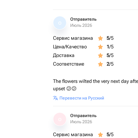
Отправитель
О
Июль 2026
Сервис магазина
5
/5
Цена/Качество
1
/5
Доставка
5
/5
Соответствие
2
/5
The flowers wilted the very next day afte
upset 😕😕
Перевести на Русский
Отправитель
О
Июль 2026
Сервис магазина
5
/5