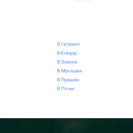
В Гетамеч
В Егвард
В Зовуни
В Мргашен
В Прошян
В Птгни