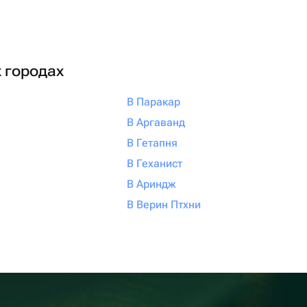
х городах
В Паракар
В Аргаванд
В Гетапня
В Геханист
В Ариндж
В Верин Птхни