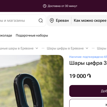
Доставка от 30 минут
ры и магазины
Ереван
Как можно скорее
околаде
Подарочные наборы
шные шары в Ереване
Шары цифры в Ереване
Шары ц
Наличие подтверждено 65
Шары цифра 3 
19 000
֏
Доб