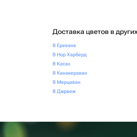
Доставка цветов в други
В Ереване
В Нор Харберд
В Касах
В Канакераван
В Мерцаван
В Джрвеж