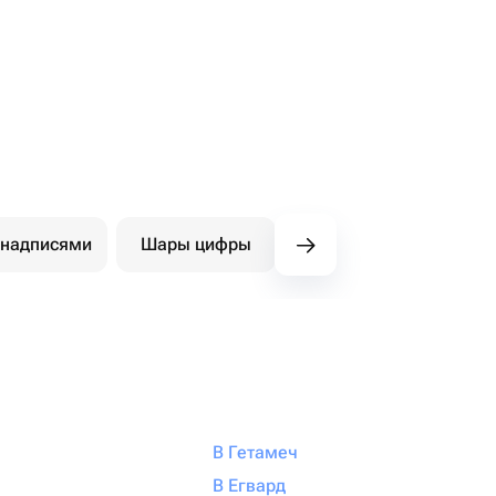
 надписями
Шары цифры
Фигуры
Ша
В Гетамеч
В Егвард