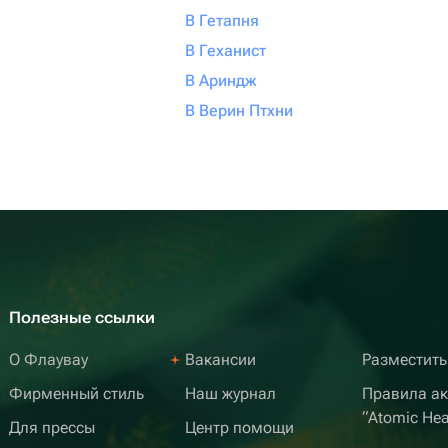
В Гетапня
В Геханист
В Ариндж
В Верин Птхни
Полезные ссылки
О Флаувау
Вакансии
Разместить
Фирменный стиль
Наш журнал
Правила а
“Atomic Hea
Для прессы
Центр помощи