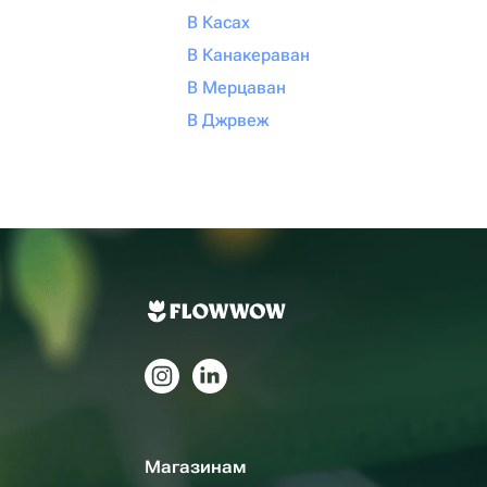
В Касах
В Канакераван
В Мерцаван
В Джрвеж
Магазинам