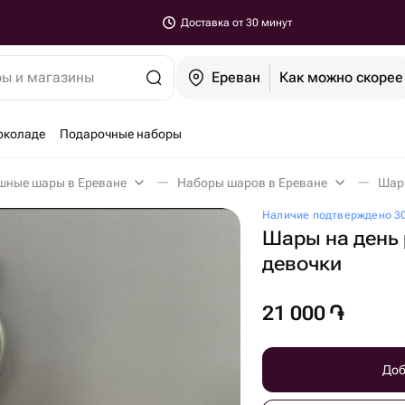
Доставка от 30 минут
ры и магазины
Ереван
Как можно скорее
околаде
Подарочные наборы
шные шары в Ереване
Наборы шаров в Ереване
Наличие подтверждено 30
Шары на день
девочки
21 000
֏
Доб