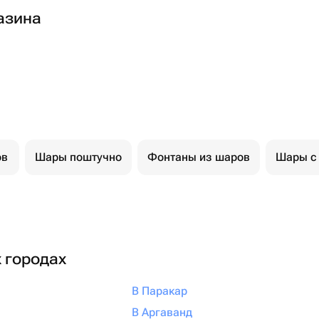
азина
ов
Шары поштучно
Фонтаны из шаров
Шары с
х городах
В Паракар
В Аргаванд