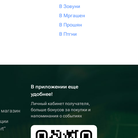
В Зовуни
В Мргашен
В Прошян
В Птгни
В приложении еще
удобнее!
Личный кабинет получателя,
больше бонусов за покупки и
 магазин
напоминания о событиях
кции
rt”