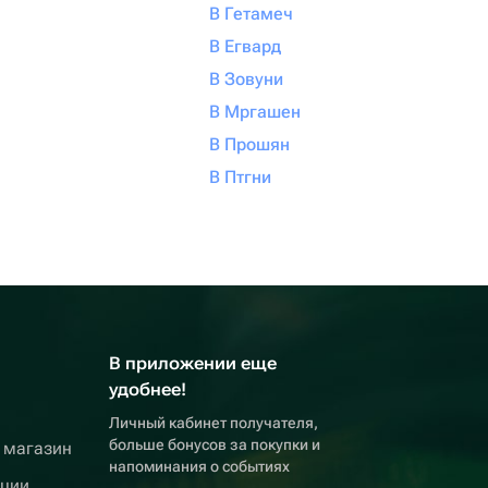
В Гетамеч
В Егвард
В Зовуни
В Мргашен
В Прошян
В Птгни
В приложении еще
удобнее!
Личный кабинет получателя,
больше бонусов за покупки и
 магазин
напоминания о событиях
кции