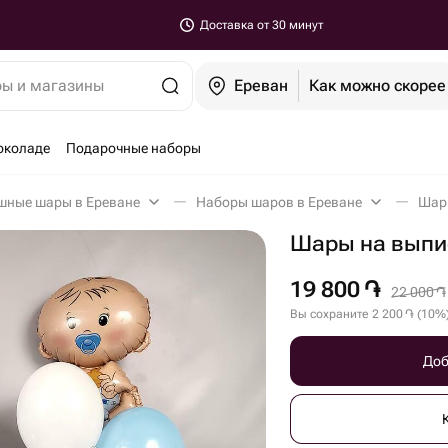
Доставка от 30 минут
ры и магазины
Ереван
Как можно скорее
околаде
Подарочные наборы
шные шары в Ереване
Наборы шаров в Ереване
Шары
Шары на выпи
19 800
֏
22 000
֏
Вы сохраните
2 200
֏
(
10
%
Доб