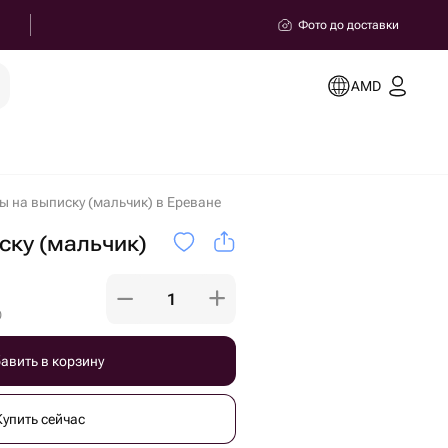
Фото до доставки
AMD
 на выписку (мальчик) в Ереване
ску (мальчик)
)
авить в корзину
Купить сейчас