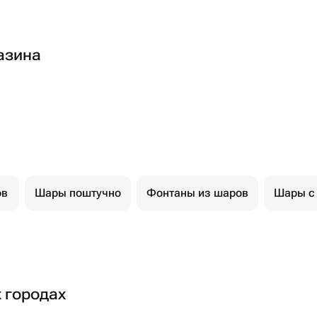
азина
ов
Шары поштучно
Фонтаны из шаров
Шары с
х городах