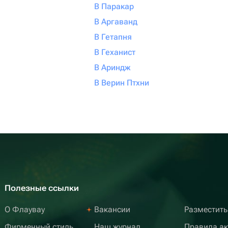
В Паракар
В Аргаванд
В Гетапня
В Геханист
В Ариндж
В Верин Птхни
Полезные ссылки
О Флаувау
Вакансии
Разместить
Фирменный стиль
Наш журнал
Правила а