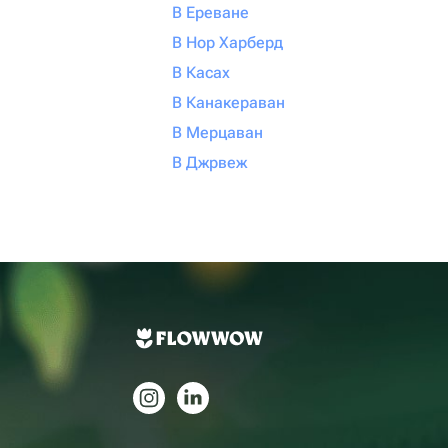
В Ереване
В Нор Харберд
В Касах
В Канакераван
В Мерцаван
В Джрвеж