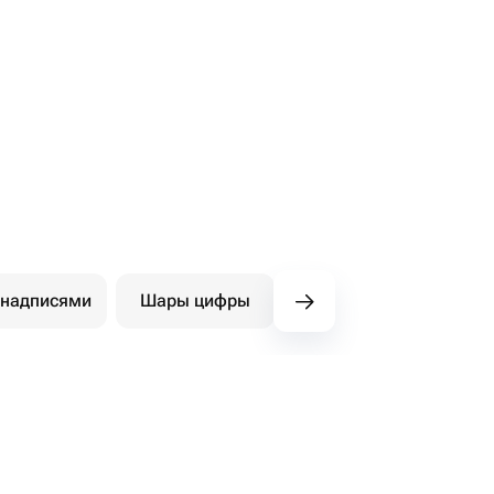
 надписями
Шары цифры
Фигуры
Ша